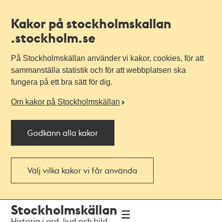
Kakor på stockholmskallan
.stockholm.se
På Stockholmskällan använder vi kakor, cookies, för att
sammanställa statistik och för att webbplatsen ska
fungera på ett bra sätt för dig.
Om kakor på Stockholmskällan
Godkänn alla kakor
Välj vilka kakor vi får använda
Till
Till
Stockholmskällan
navigationen
huvudinnehållet
Historia i ord, ljud och bild