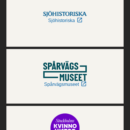
Sjöhistoriska
Spårvägsmuseet