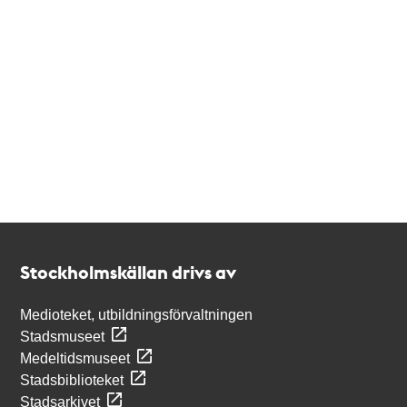
Kontakt
Stockholmskällan
Stockholmskällan drivs av
Medioteket, utbildningsförvaltningen
Stadsmuseet
Medeltidsmuseet
Stadsbiblioteket
Stadsarkivet