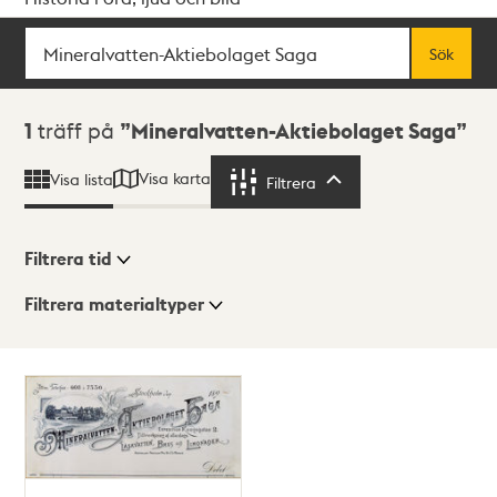
Sök
Fritextsök
Sök
Sökresultat
1
träff på
Mineralvatten-Aktiebolaget Saga
Visa karta
Visa lista
Filtrera
Filtrera
Filtrera tid
Filtrera materialtyper
Visningsläge
Totalt
1
träffar
Lista
Karta