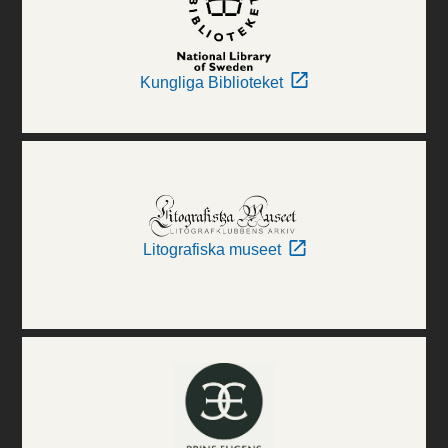
Kungliga Biblioteket
Litografiska museet