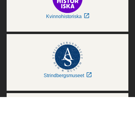
Kvinnohistoriska
Strindbergsmuseet
Thielska Galleriet