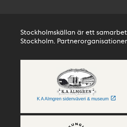
Stockholmskällan är ett samarbete
Stockholm. Partnerorganisationer 
K A Almgren sidenväveri & museum