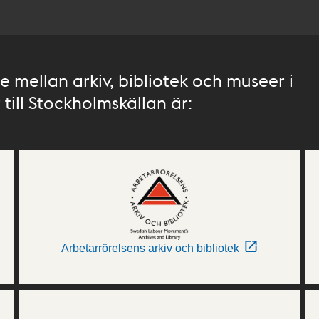
 mellan arkiv, bibliotek och museer i
till Stockholmskällan är:
Arbetarrörelsens arkiv och bibliotek