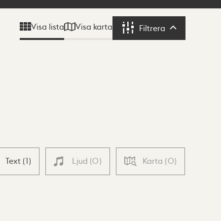
Visa karta
Visa lista
Filtrera
Filtrera
Text
(
1
)
Ljud
(
0
)
Karta
(
0
)