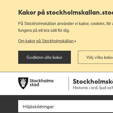
Kakor på stockholmskallan
.st
På Stockholmskällan använder vi kakor, cookies, för a
fungera på ett bra sätt för dig.
Om kakor på Stockholmskällan
Godkänn alla kakor
Välj vilka kak
Till
Till
Stockholmsk
navigationen
huvudinnehållet
Historia i ord, ljud oc
Sök
Fritextsök