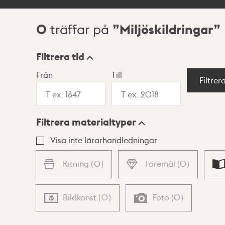
0
Miljöskildringar
träffar på
Sökresultat
Filtrera tid
Från
Till
Visningsläge
Filtrer
Filtrera materialtyper
Lista
Karta
Visa inte lärarhandledningar
Ritning
(
0
)
Föremål
(
0
)
Bildkonst
(
0
)
Foto
(
0
)