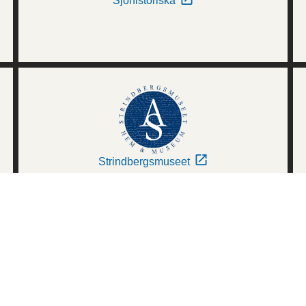
Sjöhistoriska
Strindbergsmuseet