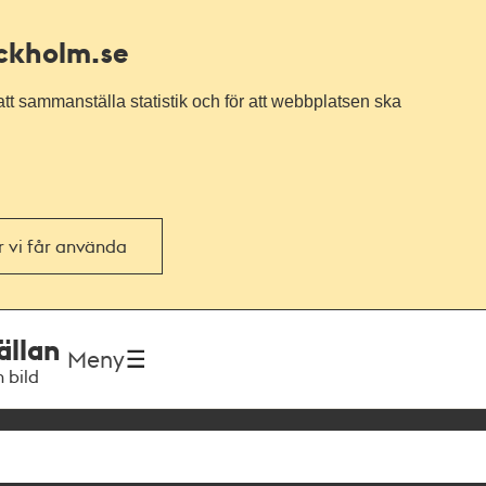
ockholm.se
tt sammanställa statistik och för att webbplatsen ska
or vi får använda
ällan
Meny
h bild