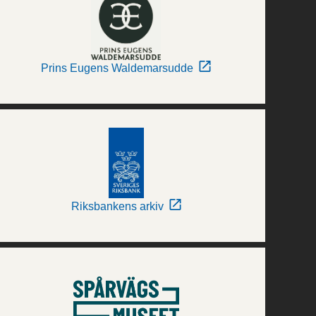
Prins Eugens Waldemarsudde
Riksbankens arkiv