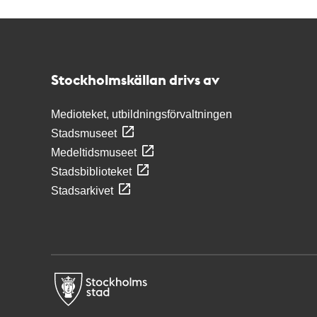
Kontakt
Stockholmskällan
Stockholmskällan drivs av
Medioteket, utbildningsförvaltningen
Stadsmuseet
Medeltidsmuseet
Stadsbiblioteket
Stadsarkivet