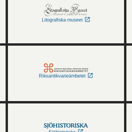
Litografiska museet
Riksantikvarieämbetet