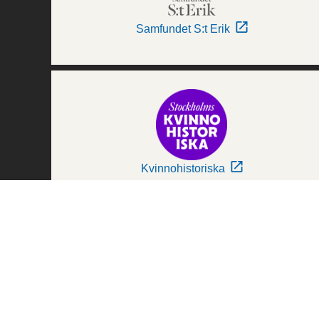
Samfundet S:t Erik
Kvinnohistoriska
Världskulturmuseerna