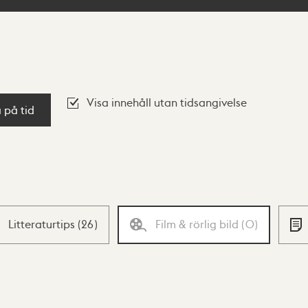
Visa innehåll utan tidsangivelse
a på tid
Litteraturtips
(
26
)
Film & rörlig bild
(
0
)