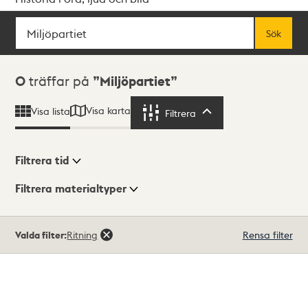
Sök
Fritextsök
Sök
Sökresultat
0
träffar på
Miljöpartiet
Visa karta
Visa lista
Filtrera
Filtrera
Filtrera tid
Filtrera materialtyper
Visningsläge
Totalt
Valda filter:
Ritning
Rensa filter
0
träffar
Lista
Karta