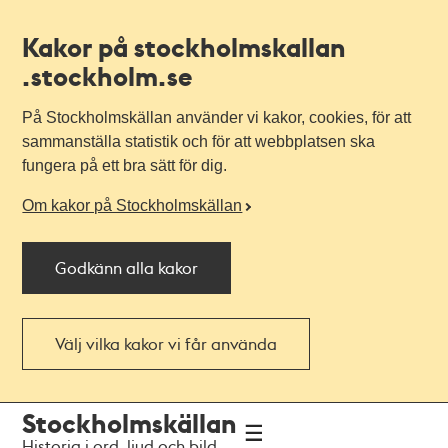
Kakor på stockholmskallan
.stockholm.se
På Stockholmskällan använder vi kakor, cookies, för att
sammanställa statistik och för att webbplatsen ska
fungera på ett bra sätt för dig.
Om kakor på Stockholmskällan
Godkänn alla kakor
Välj vilka kakor vi får använda
Till
Till
Stockholmskällan
navigationen
huvudinnehållet
Historia i ord, ljud och bild