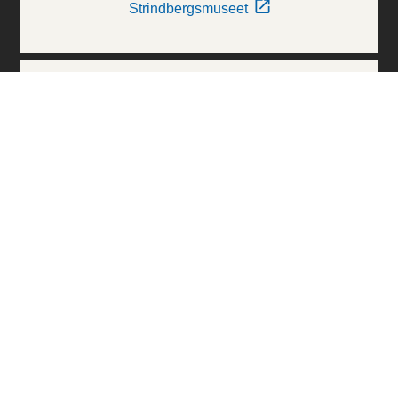
Strindbergsmuseet
Thielska Galleriet
Världskulturmuseerna