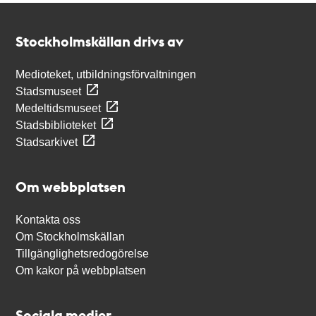
Kontakt
Stockholmskällan
Stockholmskällan drivs av
Medioteket, utbildningsförvaltningen
Stadsmuseet
Medeltidsmuseet
Stadsbiblioteket
Stadsarkivet
Om webbplatsen
Kontakta oss
Om Stockholmskällan
Tillgänglighetsredogörelse
Om kakor på webbplatsen
Sociala medier