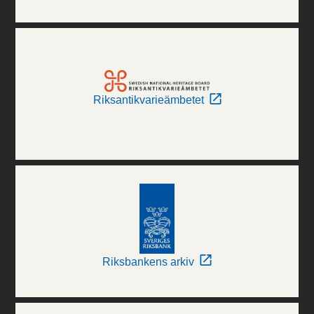
Riksantikvarieämbetet
Riksbankens arkiv