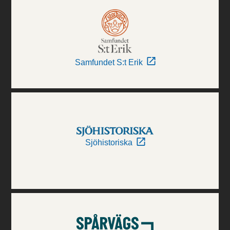
Samfundet S:t Erik
Sjöhistoriska