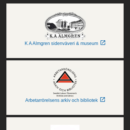
K A Almgren sidenväveri & museum
Arbetarrörelsens arkiv och bibliotek