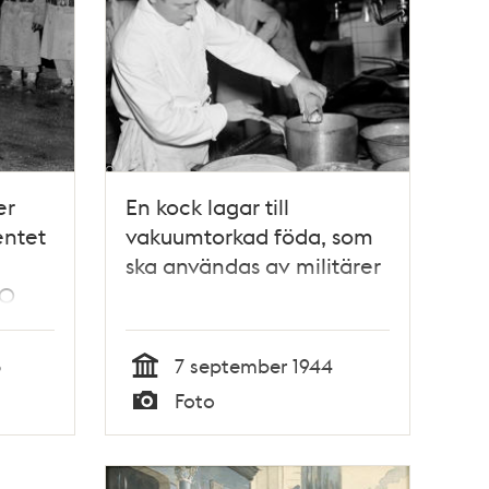
er
En kock lagar till
entet
vakuumtorkad föda, som
ska användas av militärer
00
Under
3
7 september 1944
n
Tid
Foto
Typ
r