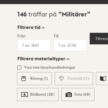
146
Militärer
träffar på
Sökresultat
Filtrera tid
Från
Till
Visningsläge
Filtrer
Filtrera materialtyper
Lista
Karta
Visa inte lärarhandledningar
Ritning
(
1
)
Föremål
(
0
)
Bildkonst
(
22
)
Foto
(
68
)