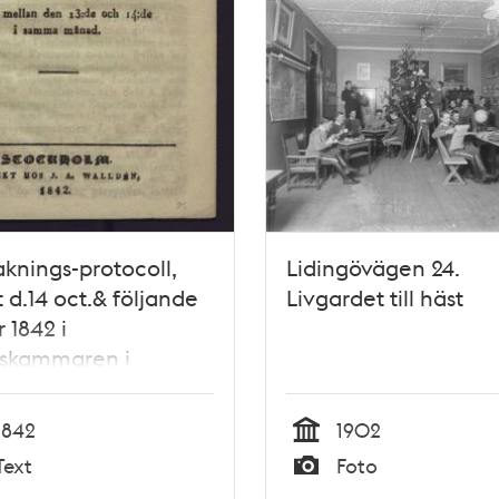
knings-protocoll,
Lidingövägen 24.
t d.14 oct.& följande
Livgardet till häst
 1842 i
iskammaren i
holm, rörande ett
samnt uppträde på
1842
1902
ns källare.
Tid
Text
Foto
Typ