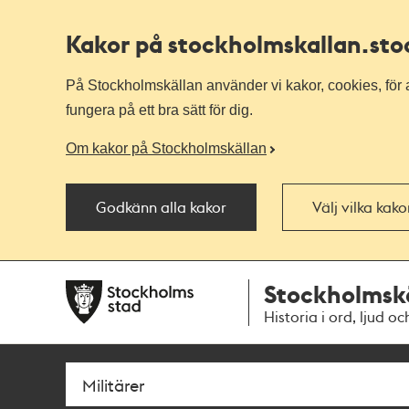
Kakor på stockholmskallan
.st
På Stockholmskällan använder vi kakor, cookies, för a
fungera på ett bra sätt för dig.
Om kakor på Stockholmskällan
Godkänn alla kakor
Välj vilka kak
Till
Till
Stockholmsk
navigationen
huvudinnehållet
Historia i ord, ljud oc
Sök
Fritextsök