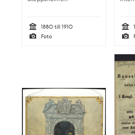
1880 till 1910
Tid
Tid
Foto
Typ
Typ