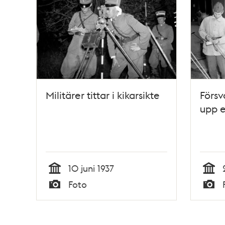
Militärer tittar i kikarsikte
Försv
upp e
10 juni 1937
Tid
Tid
Foto
Typ
Typ