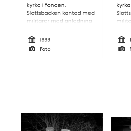
kyrka i fonden.
kyrka
Slottsbacken kantad med
Slot
militärer med anledning
milit
av kejsar Vilhelm II:s
av kej
besök i Stockholm
besök
1888
Tid
Tid
Foto
Typ
Typ