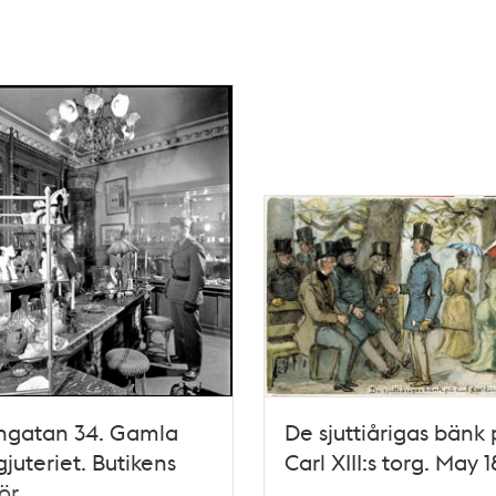
gatan 34. Gamla
De sjuttiårigas bänk
juteriet. Butikens
Carl XIII:s torg. May 
ör