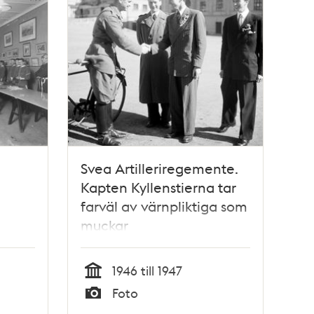
Svea Artilleriregemente.
Kapten Kyllenstierna tar
farväl av värnpliktiga som
muckar
1946 till 1947
Tid
Foto
Typ