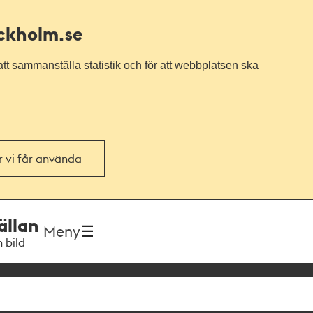
ockholm.se
tt sammanställa statistik och för att webbplatsen ska
or vi får använda
ällan
Meny
h bild