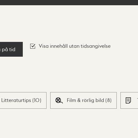
Visa innehåll utan tidsangivelse
a på tid
Litteraturtips
(
10
)
Film & rörlig bild
(
8
)