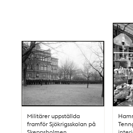
Militärer uppställda
Hamn
framför Sjökrigsskolan på
Tenng
Skeppsholmen
interi