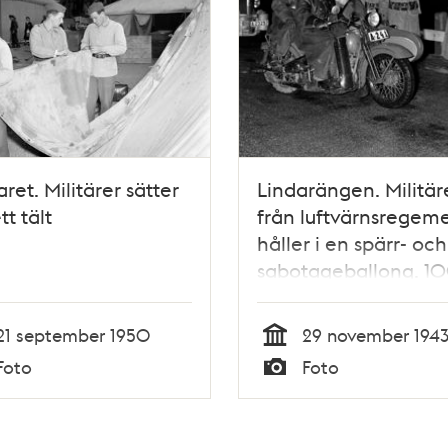
aret. Militärer sätter
Lindarängen. Militär
tt tält
från luftvärnsregem
håller i en spärr- och
sabotageballong. 1
sådana kom in över
Sverige österifrån. 
21 september 1950
29 november 194
ballongen hänger e
Tid
Foto
Foto
brännflaska som
Typ
antänder när den ta
mark