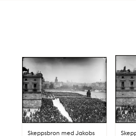
Totalt
146
träffar
Skeppsbron med Jakobs
Skep