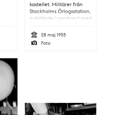
kastellet. Militärer från
Stockholms Örlogsstation,
avbildade i samband med
den sista
friluftsgudstjänsten på
28 maj 1955
Kastellholmen
Tid
Foto
Typ