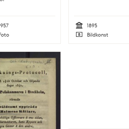
1957
1895
Tid
Foto
Bildkonst
Typ