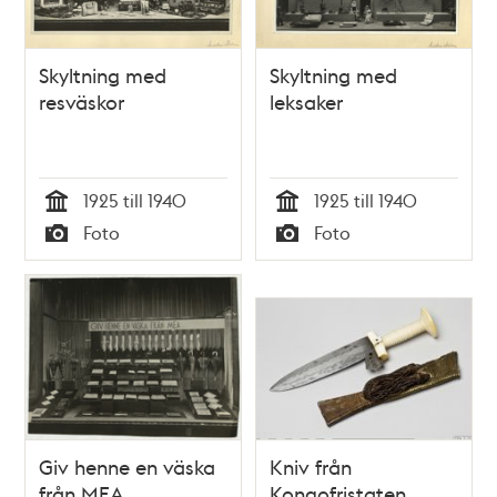
Skyltning med
Skyltning med
resväskor
leksaker
1925 till 1940
1925 till 1940
Tid
Tid
Foto
Foto
Typ
Typ
Giv henne en väska
Kniv från
från MEA
Kongofristaten