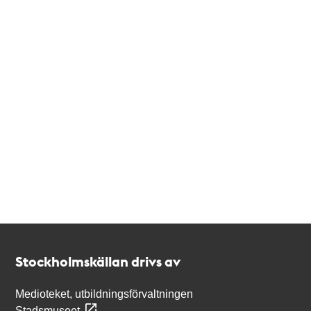
Kontakt
Stockholmskällan
Stockholmskällan drivs av
Medioteket, utbildningsförvaltningen
Stadsmuseet