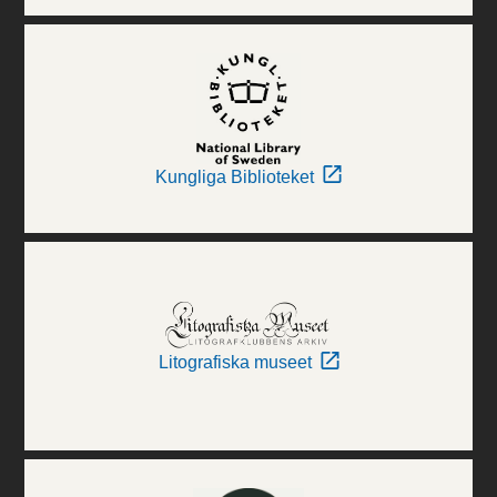
Kungliga Biblioteket
Litografiska museet