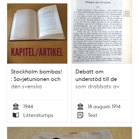
Stockholm bombas!
Debatt om
: Sovjetunionen och
understöd till de
den svenska
som drabbats av
beredskapen i
mobiliseringen efter
februari 1944 /
första världskrigets
1944
18 augusti 1914
Tommy Åkesson
utbrott -
Tid
Tid
Litteraturtips
Text
stadsfullmäktige
Typ
Typ
1914