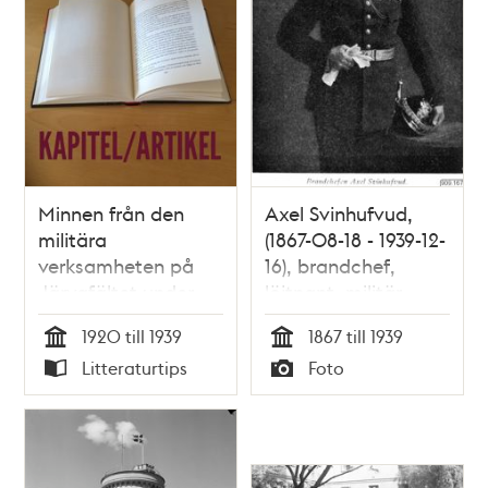
Minnen från den
Axel Svinhufvud,
militära
(1867-08-18 - 1939-12-
verksamheten på
16), brandchef,
Järvafältet under
löjtnant, militär
1920-30-talen /
1920 till 1939
1867 till 1939
Sven Lagerberg
Tid
Tid
Litteraturtips
Foto
Typ
Typ