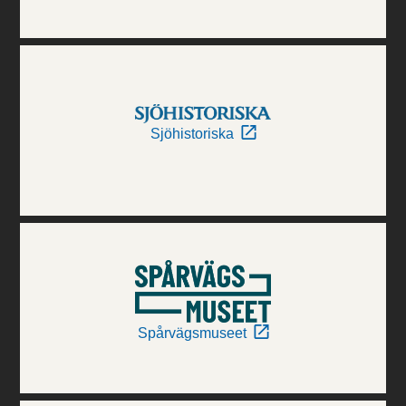
Sjöhistoriska
Spårvägsmuseet