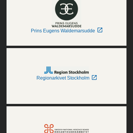
Prins Eugens Waldemarsudde
Regionarkivet Stockholm