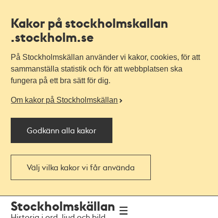
Kakor på stockholmskallan
.stockholm.se
På Stockholmskällan använder vi kakor, cookies, för att
sammanställa statistik och för att webbplatsen ska
fungera på ett bra sätt för dig.
Om kakor på Stockholmskällan
Godkänn alla kakor
Välj vilka kakor vi får använda
Till
Till
Stockholmskällan
navigationen
huvudinnehållet
Historia i ord, ljud och bild