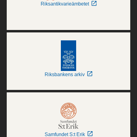
Riksantikvarieämbetet
Riksbankens arkiv
Samfundet S:t Erik