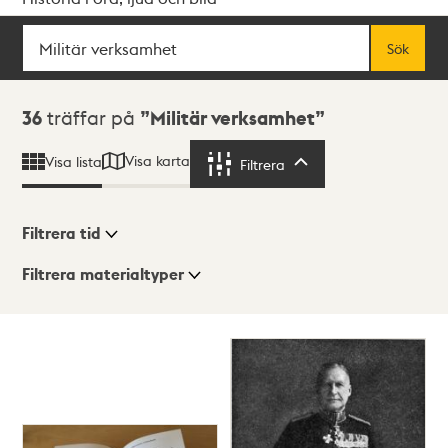
Sök
Fritextsök
Sök
Sökresultat
36
träffar på
Militär verksamhet
Visa karta
Visa lista
Filtrera
Filtrera
Filtrera tid
Filtrera materialtyper
Visningsläge
Totalt
36
träffar
Lista
Karta