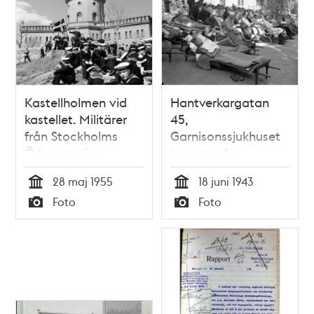
Kastellholmen vid
Hantverkargatan
kastellet. Militärer
45,
från Stockholms
Garnisonssjukhuset
Örlogsstation,
(nuvarande
avbildade i
Landstingshuset).
28 maj 1955
18 juni 1943
samband med den
Chinavarieténs
Tid
Tid
Foto
Foto
sista
artister uppträder
Typ
Typ
friluftsgudstjänsten
för patienterna på
på Kastellholmen
sjukhusets
gårdsplan. En del av
dem har burits ut på
sängbårar.