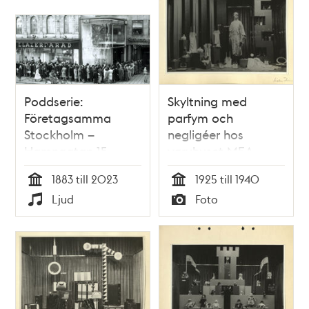
Poddserie:
Skyltning med
Företagsamma
parfym och
Stockholm –
negligéer hos
Hamngatan 15,
varuhuset MEA
MEA
1883 till 2023
1925 till 1940
Tid
Tid
Ljud
Foto
Typ
Typ