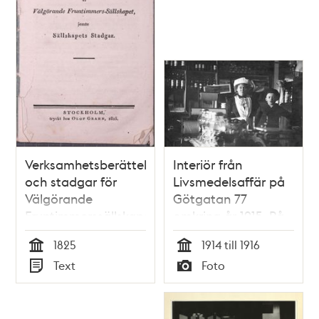
Verksamhetsberättelse
Interiör från
och stadgar för
Livsmedelsaffär på
Välgörande
Götgatan 77
Fruntimmerssällskapet
omkring år 1915. På
1825
bilden syns fru
1825
1914 till 1916
Augusta Norgren
Tid
Tid
Text
Foto
tillsamman med
Typ
Typ
sonen Harry.