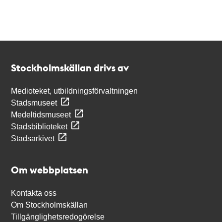
Kontakt
Stockholmskällan
Stockholmskällan drivs av
Medioteket, utbildningsförvaltningen
Stadsmuseet
Medeltidsmuseet
Stadsbiblioteket
Stadsarkivet
Om webbplatsen
Kontakta oss
Om Stockholmskällan
Tillgänglighetsredogörelse