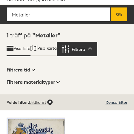
Sök
Fritextsök
Sök
Sökresultat
1
träff på
Metaller
Visa karta
Visa lista
Filtrera
Filtrera
Filtrera tid
Filtrera materialtyper
Visningsläge
Totalt
Valda filter:
Bildkonst
Rensa filter
1
träffar
Lista
Karta