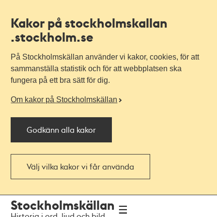
Kakor på stockholmskallan
.stockholm.se
På Stockholmskällan använder vi kakor, cookies, för att
sammanställa statistik och för att webbplatsen ska
fungera på ett bra sätt för dig.
Om kakor på Stockholmskällan
Godkänn alla kakor
Välj vilka kakor vi får använda
Till
Till
Stockholmskällan
navigationen
huvudinnehållet
Historia i ord, ljud och bild