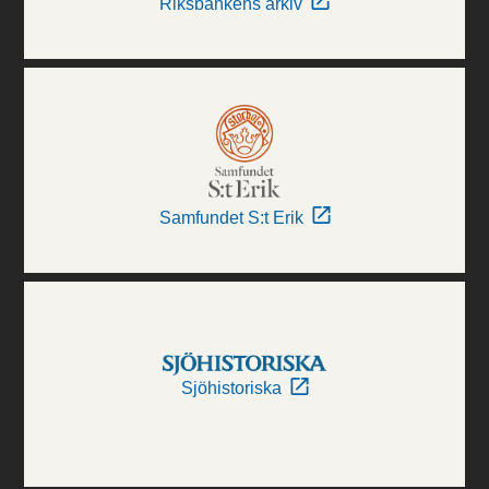
Riksbankens arkiv
Samfundet S:t Erik
Sjöhistoriska