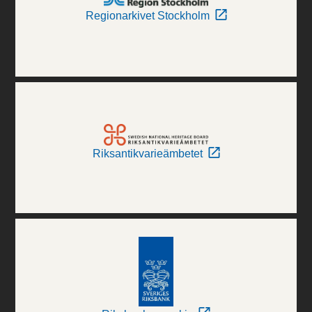
Regionarkivet Stockholm
Riksantikvarieämbetet