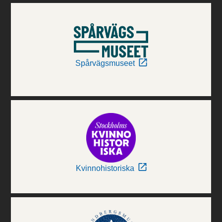
Spårvägsmuseet
Kvinnohistoriska