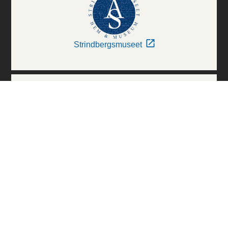
Strindbergsmuseet
Thielska Galleriet