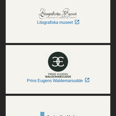
Litografiska museet
Prins Eugens Waldemarsudde