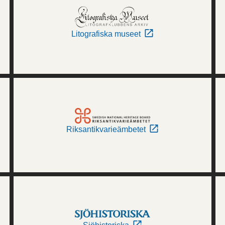
Litografiska museet
Riksantikvarieämbetet