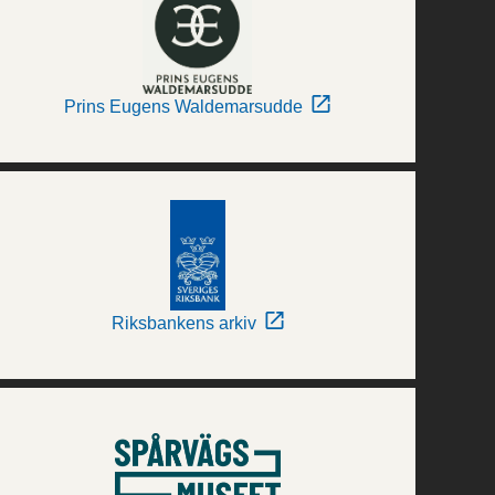
Prins Eugens Waldemarsudde
Riksbankens arkiv