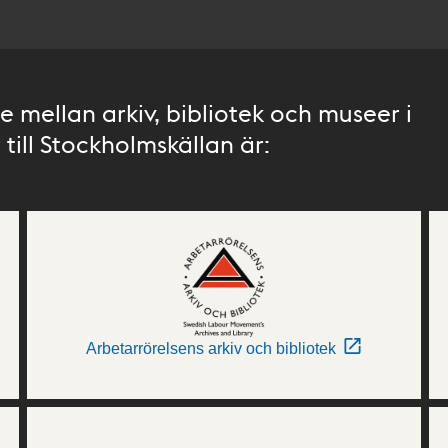
 mellan arkiv, bibliotek och museer i
till Stockholmskällan är:
Arbetarrörelsens arkiv och bibliotek