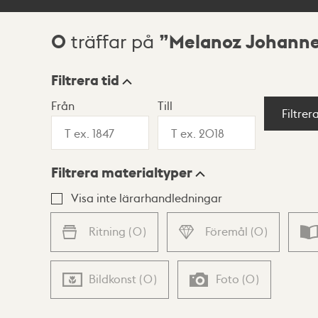
0
Melanoz Johann
träffar på
Sökresultat
Filtrera tid
Från
Till
Visningsläge
Filtrer
Filtrera materialtyper
Lista
Karta
Visa inte lärarhandledningar
Ritning
(
0
)
Föremål
(
0
)
Bildkonst
(
0
)
Foto
(
0
)