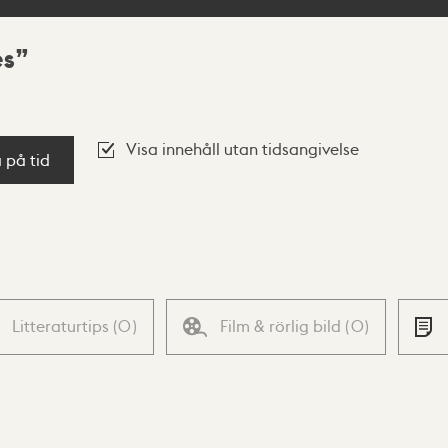
es
Visa innehåll utan tidsangivelse
a på tid
Litteraturtips
(
0
)
Film & rörlig bild
(
0
)