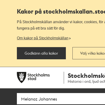
Kakor på stockholmskallan
.st
På Stockholmskällan använder vi kakor, cookies, för a
fungera på ett bra sätt för dig.
Om kakor på Stockholmskällan
Godkänn alla kakor
Välj vilka kak
Till
Till
Stockholmsk
navigationen
huvudinnehållet
Historia i ord, ljud oc
Sök
Fritextsök