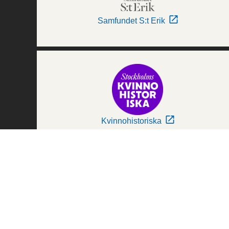
Samfundet S:t Erik
Kvinnohistoriska
Världskulturmuseerna