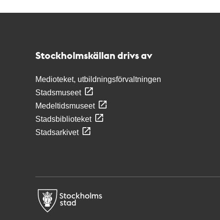
Kontakt
Stockholmskällan
Stockholmskällan drivs av
Medioteket, utbildningsförvaltningen
Stadsmuseet
Medeltidsmuseet
Stadsbiblioteket
Stadsarkivet