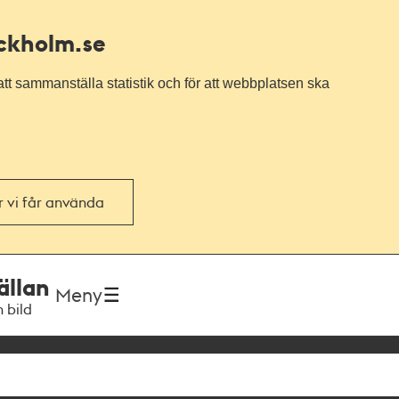
ockholm.se
tt sammanställa statistik och för att webbplatsen ska
or vi får använda
ällan
Meny
h bild