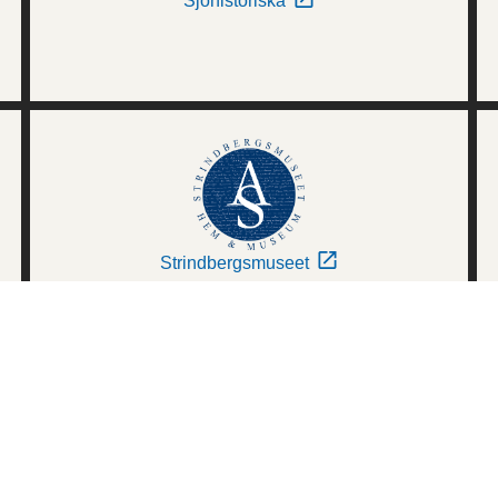
Sjöhistoriska
Strindbergsmuseet