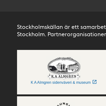
Stockholmskällan är ett samarbete
Stockholm. Partnerorganisationer 
K A Almgren sidenväveri & museum