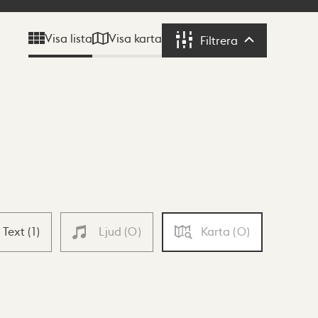
Visa karta
Visa lista
Filtrera
Filtrera
Text
(
1
)
Ljud
(
0
)
Karta
(
0
)