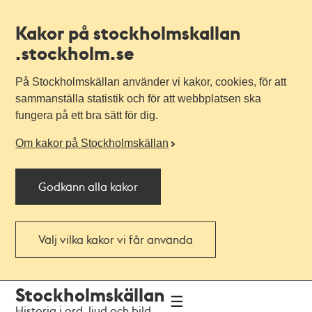
Kakor på stockholmskallan
.stockholm.se
På Stockholmskällan använder vi kakor, cookies, för att
sammanställa statistik och för att webbplatsen ska
fungera på ett bra sätt för dig.
Om kakor på Stockholmskällan
Godkänn alla kakor
Välj vilka kakor vi får använda
Till
Till
Stockholmskällan
navigationen
huvudinnehållet
Historia i ord, ljud och bild