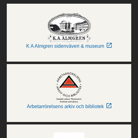
K A Almgren sidenväveri & museum
Arbetarrörelsens arkiv och bibliotek