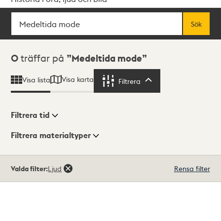
Sök
Fritextsök
Sök
Sökresultat
0
träffar på
Medeltida mode
Visa karta
Visa lista
Filtrera
Filtrera
Filtrera tid
Filtrera materialtyper
Visningsläge
Totalt
Valda filter:
Ljud
Rensa filter
0
träffar
Lista
Karta