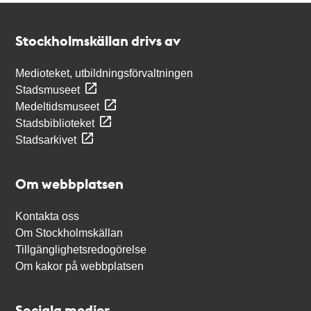
Kontakt
Stockholmskällan
Stockholmskällan drivs av
Medioteket, utbildningsförvaltningen
Stadsmuseet
Medeltidsmuseet
Stadsbiblioteket
Stadsarkivet
Om webbplatsen
Kontakta oss
Om Stockholmskällan
Tillgänglighetsredogörelse
Om kakor på webbplatsen
Sociala medier