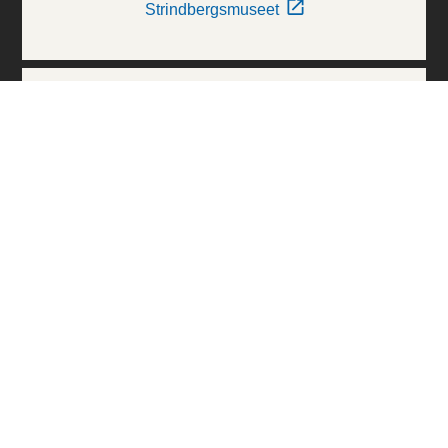
Strindbergsmuseet
Thielska Galleriet
Världskulturmuseerna