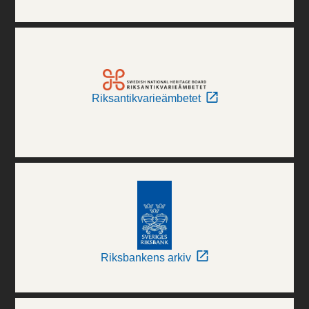
Riksantikvarieämbetet
Riksbankens arkiv