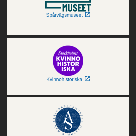
Spårvägsmuseet
Kvinnohistoriska