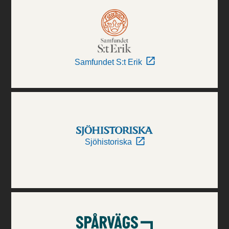
Samfundet S:t Erik
Sjöhistoriska