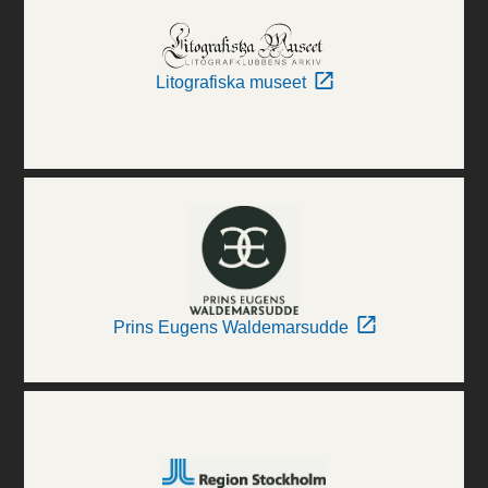
Litografiska museet
Prins Eugens Waldemarsudde