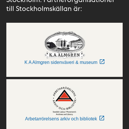
till Stockholmskällan är:
K A Almgren sidenväveri & museum
Arbetarrörelsens arkiv och bibliotek