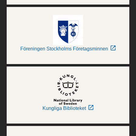
Föreningen Stockholms Företagsminnen
Kungliga Biblioteket