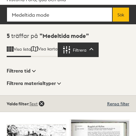
Sök
Fritextsök
Sök
Sökresultat
5
träffar på
Medeltida mode
Visa karta
Visa lista
Filtrera
Filtrera
Filtrera tid
Filtrera materialtyper
Visningsläge
Totalt
Valda filter:
Text
Rensa filter
5
träffar
Lista
Karta