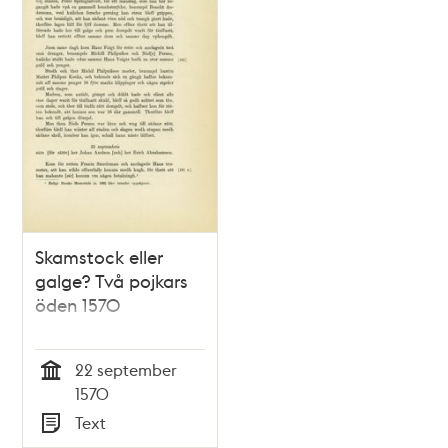
Skamstock eller
galge? Två pojkars
öden 1570
22 september
Tid
1570
Text
Typ