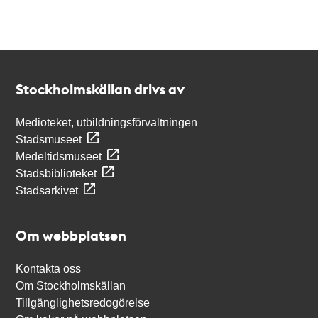
Kontakt
Stockholmskällan
Stockholmskällan drivs av
Medioteket, utbildningsförvaltningen
Stadsmuseet
Medeltidsmuseet
Stadsbiblioteket
Stadsarkivet
Om webbplatsen
Kontakta oss
Om Stockholmskällan
Tillgänglighetsredogörelse