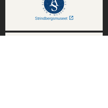
Strindbergsmuseet
Thielska Galleriet
Världskulturmuseerna