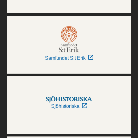
Samfundet S:t Erik
Sjöhistoriska