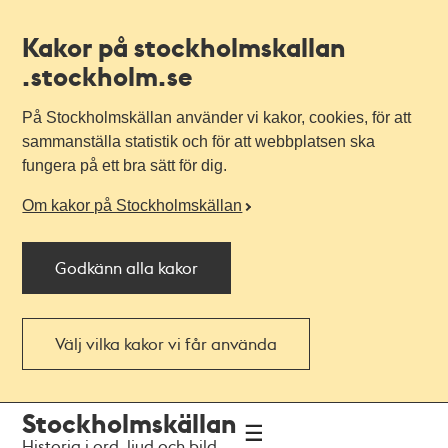
Kakor på stockholmskallan
.stockholm.se
På Stockholmskällan använder vi kakor, cookies, för att
sammanställa statistik och för att webbplatsen ska
fungera på ett bra sätt för dig.
Om kakor på Stockholmskällan
Godkänn alla kakor
Välj vilka kakor vi får använda
Till
Till
Stockholmskällan
navigationen
huvudinnehållet
Historia i ord, ljud och bild