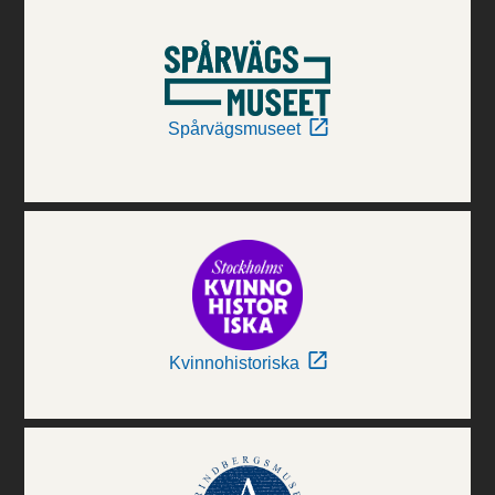
Spårvägsmuseet
Kvinnohistoriska