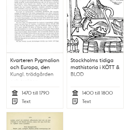
Kvarteren Pygmalion
Stockholms tidiga
och Europa, den
mathistoria i KÖTT &
Kungl. trädgården
BLOD
och trakten
däromkring / Tord
1470 till 1790
1400 till 1800
O:son Nordberg
Tid
Tid
Text
Text
Typ
Typ