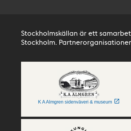
Stockholmskällan är ett samarbete
Stockholm. Partnerorganisationer 
K A Almgren sidenväveri & museum