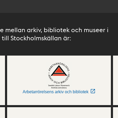
 mellan arkiv, bibliotek och museer i
till Stockholmskällan är:
Arbetarrörelsens arkiv och bibliotek