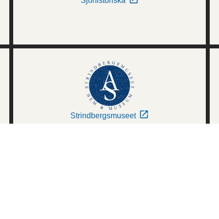
Sjöhistoriska
Strindbergsmuseet