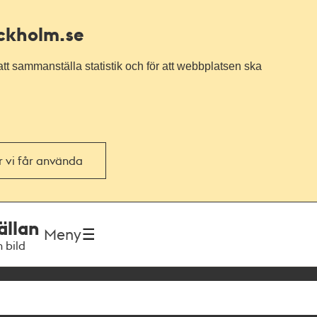
ockholm.se
tt sammanställa statistik och för att webbplatsen ska
or vi får använda
ällan
Meny
h bild