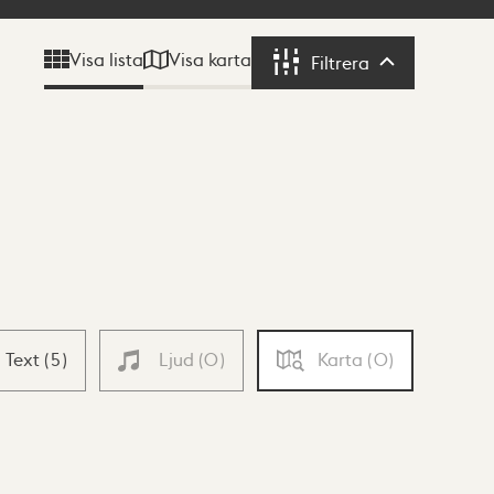
Visa karta
Visa lista
Filtrera
Filtrera
Text
(
5
)
Ljud
(
0
)
Karta
(
0
)