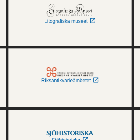
Litografiska museet
Riksantikvarieämbetet