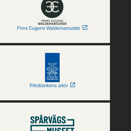
Prins Eugens Waldemarsudde
Riksbankens arkiv