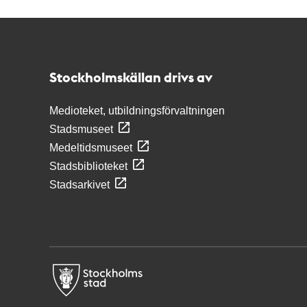
Kontakt
Stockholmskällan
Stockholmskällan drivs av
Medioteket, utbildningsförvaltningen
Stadsmuseet
Medeltidsmuseet
Stadsbiblioteket
Stadsarkivet