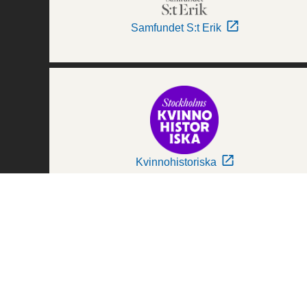
Samfundet S:t Erik
Kvinnohistoriska
Världskulturmuseerna