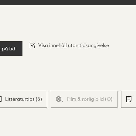
Visa innehåll utan tidsangivelse
a på tid
Litteraturtips
(
8
)
Film & rörlig bild
(
0
)