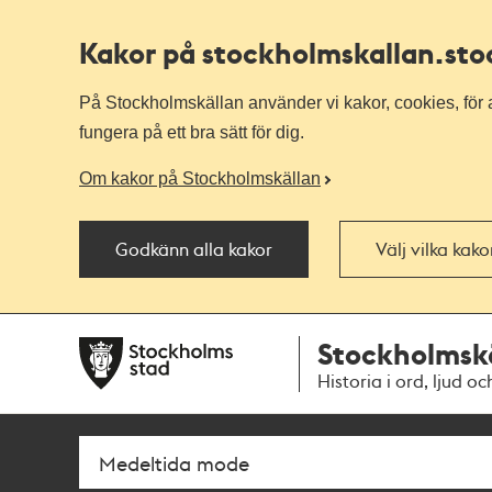
Kakor på stockholmskallan
.st
På Stockholmskällan använder vi kakor, cookies, för a
fungera på ett bra sätt för dig.
Om kakor på Stockholmskällan
Godkänn alla kakor
Välj vilka kak
Till
Till
Stockholmsk
navigationen
huvudinnehållet
Historia i ord, ljud oc
Sök
Fritextsök