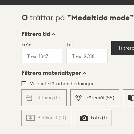
0
Medeltida mode
träffar på
Sökresultat
Filtrera tid
Från
Till
Visningsläge
Filtrer
Filtrera materialtyper
Lista
Karta
Visa inte lärarhandledningar
Ritning
(
0
)
Föremål
(
55
)
Bildkonst
(
0
)
Foto
(
1
)