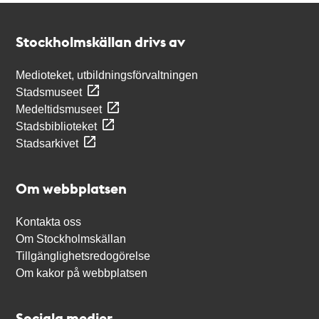
Kontakt
Stockholmskällan
Stockholmskällan drivs av
Medioteket, utbildningsförvaltningen
Stadsmuseet
Medeltidsmuseet
Stadsbiblioteket
Stadsarkivet
Om webbplatsen
Kontakta oss
Om Stockholmskällan
Tillgänglighetsredogörelse
Om kakor på webbplatsen
Sociala medier