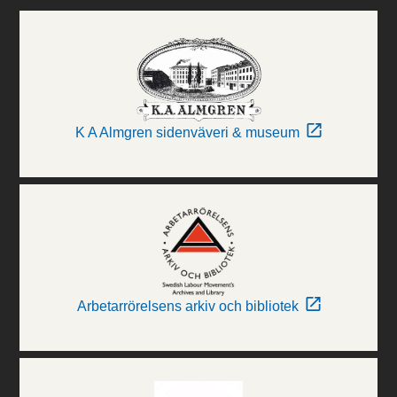
K A Almgren sidenväveri & museum
Arbetarrörelsens arkiv och bibliotek