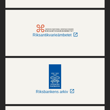
Riksantikvarieämbetet
Riksbankens arkiv