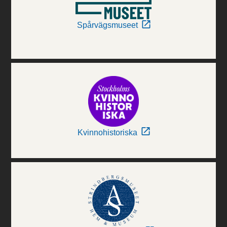
Spårvägsmuseet
Kvinnohistoriska