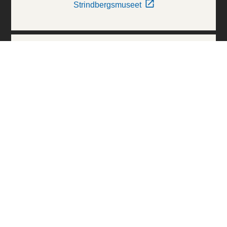
Strindbergsmuseet
Thielska Galleriet
Världskulturmuseerna