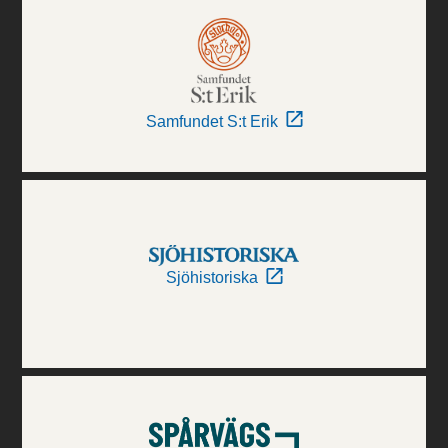
Samfundet S:t Erik
Sjöhistoriska