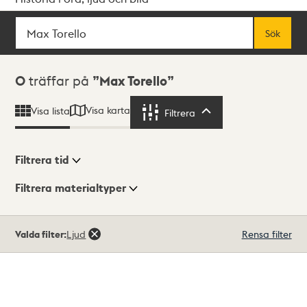
Sök
Fritextsök
Sök
Sökresultat
0
träffar på
Max Torello
Visa karta
Visa lista
Filtrera
Filtrera
Filtrera tid
Filtrera materialtyper
Visningsläge
Totalt
Valda filter:
Ljud
Rensa filter
0
träffar
Lista
Karta