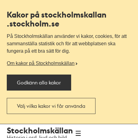
Kakor på stockholmskallan
.stockholm.se
På Stockholmskällan använder vi kakor, cookies, för att
sammanställa statistik och för att webbplatsen ska
fungera på ett bra sätt för dig.
Om kakor på Stockholmskällan
Godkänn alla kakor
Välj vilka kakor vi får använda
Till
Till
Stockholmskällan
navigationen
huvudinnehållet
Historia i ord, ljud och bild