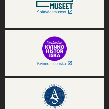
Spårvägsmuseet
Kvinnohistoriska