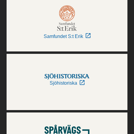
Samfundet S:t Erik
Sjöhistoriska