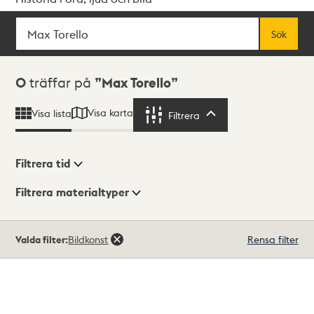
Sök
Fritextsök
Sök
Sökresultat
0
träffar på
Max Torello
Visa karta
Visa lista
Filtrera
Filtrera
Filtrera tid
Filtrera materialtyper
Visningsläge
Totalt
Valda filter:
Bildkonst
Rensa filter
0
träffar
Lista
Karta