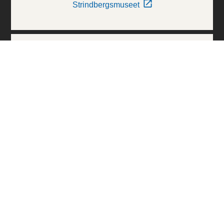
Strindbergsmuseet
Thielska Galleriet
Världskulturmuseerna