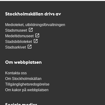
Kontakt
Stockholmskällan
Stockholmskällan drivs av
Medioteket, utbildningsförvaltningen
Stadsmuseet
Medeltidsmuseet
Stadsbiblioteket
Stadsarkivet
Om webbplatsen
Kontakta oss
Om Stockholmskällan
Tillgänglighetsredogörelse
Om kakor på webbplatsen
Sociala medier