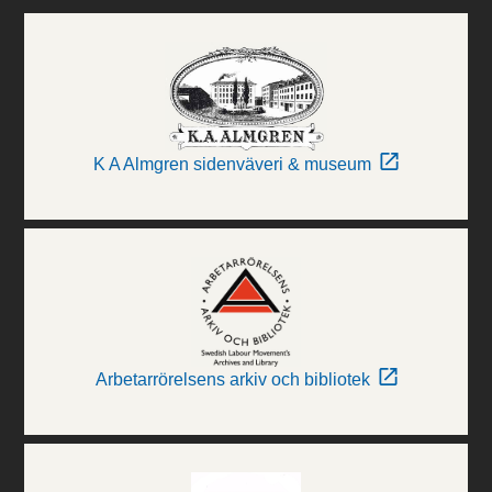
K A Almgren sidenväveri & museum
Arbetarrörelsens arkiv och bibliotek