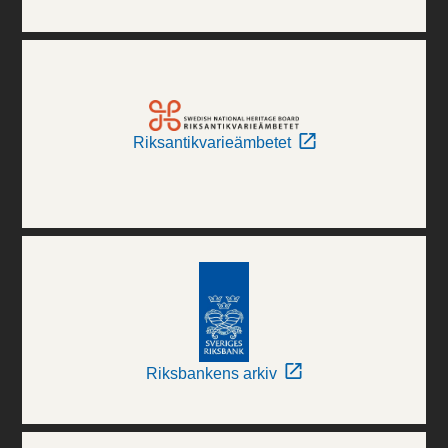
Riksantikvarieämbetet
Riksbankens arkiv