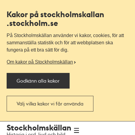
Kakor på stockholmskallan
.stockholm.se
På Stockholmskällan använder vi kakor, cookies, för att
sammanställa statistik och för att webbplatsen ska
fungera på ett bra sätt för dig.
Om kakor på Stockholmskällan
Godkänn alla kakor
Välj vilka kakor vi får använda
Till
Till
Stockholmskällan
navigationen
huvudinnehållet
Historia i ord, ljud och bild