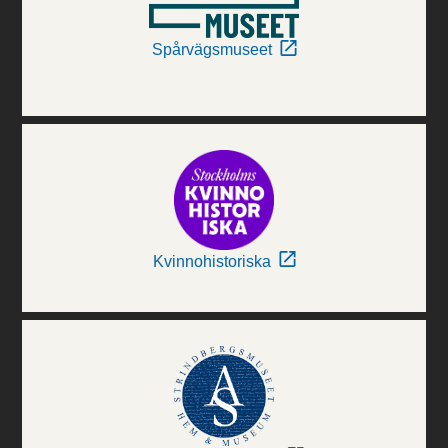
Spårvägsmuseet
Kvinnohistoriska