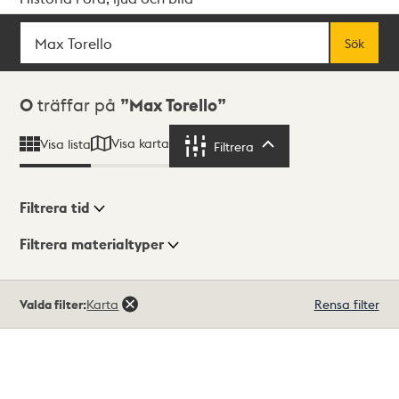
Sök
Fritextsök
Sök
Sökresultat
0
träffar på
Max Torello
Visa karta
Visa lista
Filtrera
Filtrera
Filtrera tid
Filtrera materialtyper
Visningsläge
Totalt
Valda filter:
Karta
Rensa filter
0
träffar
Lista
Karta