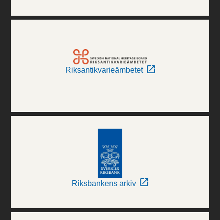
Riksantikvarieämbetet
Riksbankens arkiv