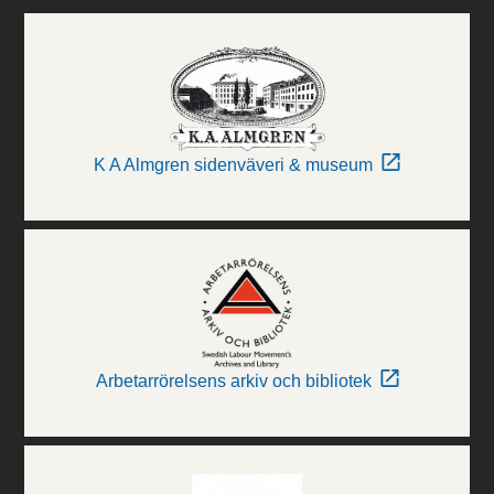
K A Almgren sidenväveri & museum
Arbetarrörelsens arkiv och bibliotek