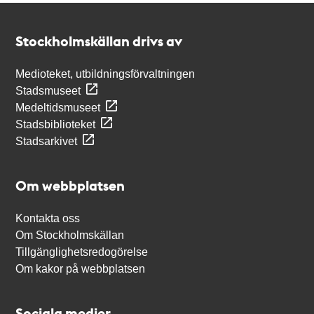
Kontakt
Stockholmskällan
Stockholmskällan drivs av
Medioteket, utbildningsförvaltningen
Stadsmuseet
Medeltidsmuseet
Stadsbiblioteket
Stadsarkivet
Om webbplatsen
Kontakta oss
Om Stockholmskällan
Tillgänglighetsredogörelse
Om kakor på webbplatsen
Sociala medier