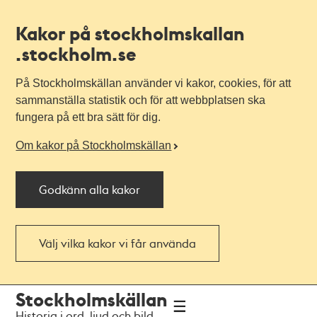
Kakor på stockholmskallan
.stockholm.se
På Stockholmskällan använder vi kakor, cookies, för att
sammanställa statistik och för att webbplatsen ska
fungera på ett bra sätt för dig.
Om kakor på Stockholmskällan
Godkänn alla kakor
Välj vilka kakor vi får använda
Till
Till
Stockholmskällan
navigationen
huvudinnehållet
Historia i ord, ljud och bild