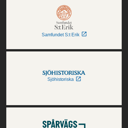
Samfundet S:t Erik
Sjöhistoriska