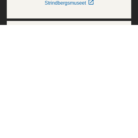
Strindbergsmuseet
Thielska Galleriet
Världskulturmuseerna