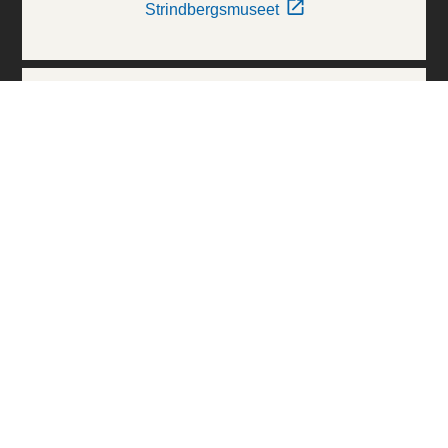
Strindbergsmuseet
Thielska Galleriet
Världskulturmuseerna