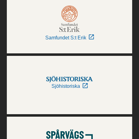
Samfundet S:t Erik
Sjöhistoriska