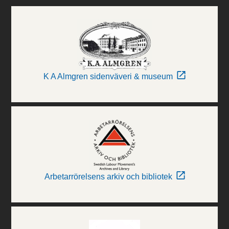
K A Almgren sidenväveri & museum
Arbetarrörelsens arkiv och bibliotek