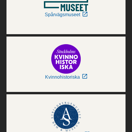
Spårvägsmuseet
Kvinnohistoriska