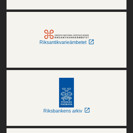
Riksantikvarieämbetet
Riksbankens arkiv