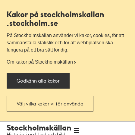
Kakor på stockholmskallan
.stockholm.se
På Stockholmskällan använder vi kakor, cookies, för att
sammanställa statistik och för att webbplatsen ska
fungera på ett bra sätt för dig.
Om kakor på Stockholmskällan
Godkänn alla kakor
Välj vilka kakor vi får använda
Till
Till
Stockholmskällan
navigationen
huvudinnehållet
Historia i ord, ljud och bild