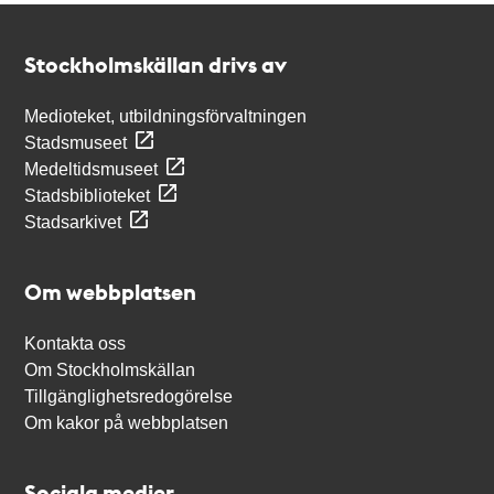
Kontakt
Stockholmskällan
Stockholmskällan drivs av
Medioteket, utbildningsförvaltningen
Stadsmuseet
Medeltidsmuseet
Stadsbiblioteket
Stadsarkivet
Om webbplatsen
Kontakta oss
Om Stockholmskällan
Tillgänglighetsredogörelse
Om kakor på webbplatsen
Sociala medier