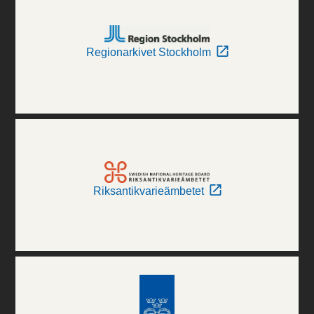
Regionarkivet Stockholm
Riksantikvarieämbetet