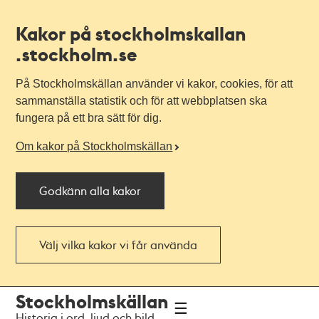
Kakor på stockholmskallan
.stockholm.se
På Stockholmskällan använder vi kakor, cookies, för att
sammanställa statistik och för att webbplatsen ska
fungera på ett bra sätt för dig.
Om kakor på Stockholmskällan
Godkänn alla kakor
Välj vilka kakor vi får använda
Till
Till
Stockholmskällan
navigationen
huvudinnehållet
Historia i ord, ljud och bild