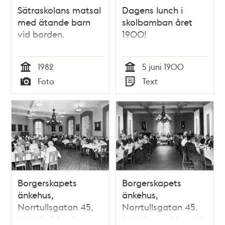
Sätraskolans matsal
Dagens lunch i
med ätande barn
skolbamban året
vid borden.
1900!
1982
5 juni 1900
Tid
Tid
Foto
Text
Typ
Typ
Borgerskapets
Borgerskapets
änkehus,
änkehus,
Norrtullsgatan 45,
Norrtullsgatan 45.
Interiör från den
Interiör med boende