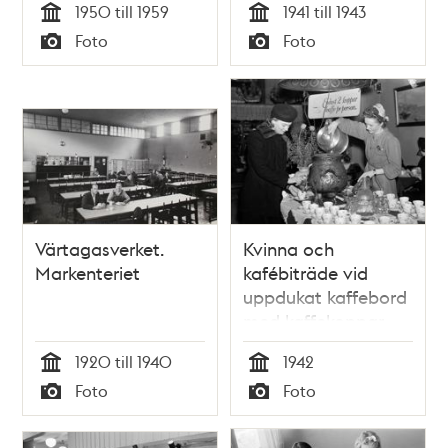
1950 till 1959
1941 till 1943
Tid
Tid
Foto
Foto
Typ
Typ
Värtagasverket.
Kvinna och
Markenteriet
kafébiträde vid
uppdukat kaffebord
med kaffekoppar
och kaffesamovar.
1920 till 1940
1942
Tid
Tid
Foto
Foto
Typ
Typ