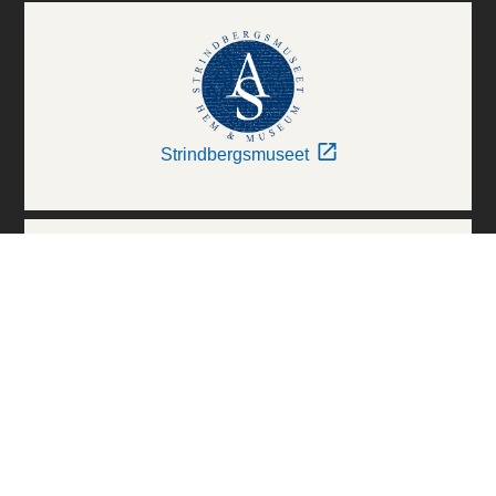
Strindbergsmuseet
Thielska Galleriet