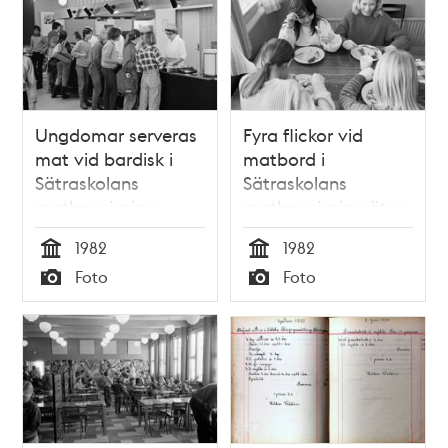
Ungdomar serveras
Fyra flickor vid
mat vid bardisk i
matbord i
Sätraskolans
Sätraskolans
matbespisning.
matbespisning äter
korv och
1982
1982
potatismos.
Tid
Tid
Foto
Foto
Typ
Typ