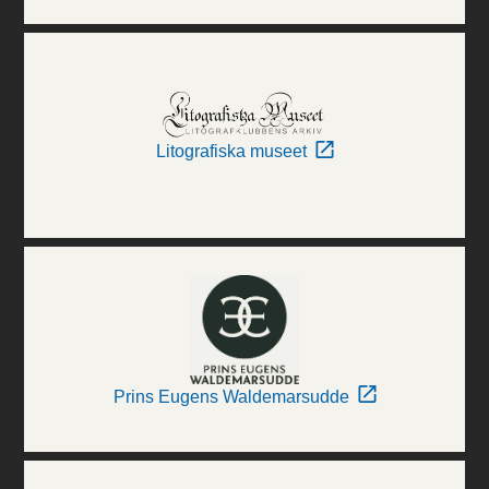
Litografiska museet
Prins Eugens Waldemarsudde