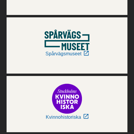
Spårvägsmuseet
Kvinnohistoriska