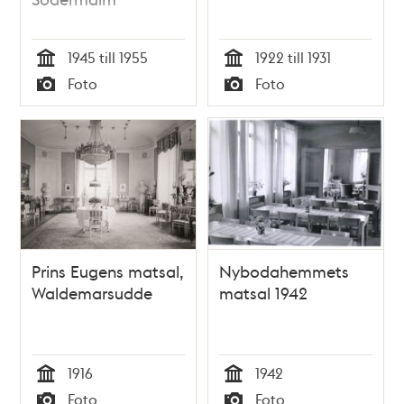
1945 till 1955
1922 till 1931
Tid
Tid
Foto
Foto
Typ
Typ
Prins Eugens matsal,
Nybodahemmets
Waldemarsudde
matsal 1942
1916
1942
Tid
Tid
Foto
Foto