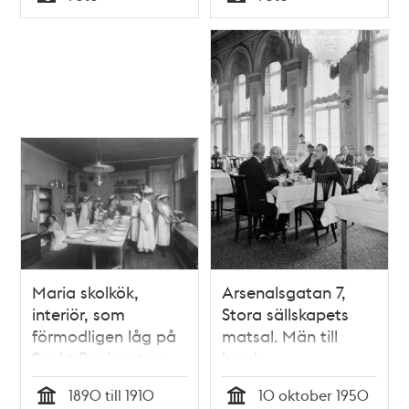
Typ
Typ
Maria skolkök,
Arsenalsgatan 7,
interiör, som
Stora sällskapets
förmodligen låg på
matsal. Män till
Sankt Paulsgatan
bords
39, kvarteret Gripen
1890 till 1910
10 oktober 1950