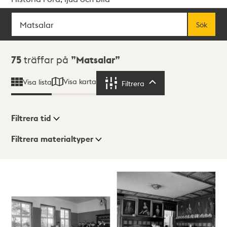
Sök
Fritextsök
Sök
Sökresultat
75
träffar på
Matsalar
Visa karta
Visa lista
Filtrera
Filtrera
Filtrera tid
Filtrera materialtyper
Visningsläge
Totalt
75
träffar
Lista
Karta