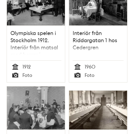
Olympiska spelen i
Interiör från
Stockholm 1912.
Riddargatan 1 hos
Interiör från matsal
Cedergren
med herrar i
Olympiahemmet.
1912
1960
Tid
Tid
Foto
Foto
Typ
Typ