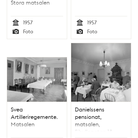
Stora matsalen
1957
1957
Tid
Tid
Foto
Foto
Typ
Typ
Svea
Danielssens
Artilleriregemente.
pensionat,
Matsalen
matsalen,
Sibyllegatan 18