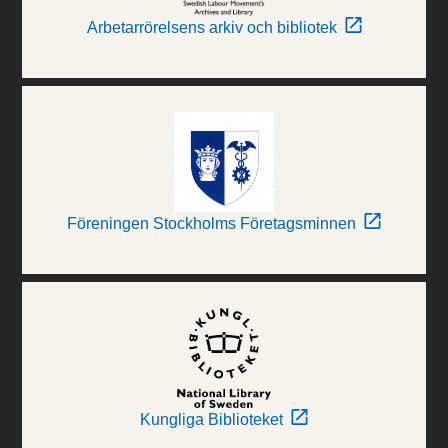
Arbetarrörelsens arkiv och bibliotek
Föreningen Stockholms Företagsminnen
Kungliga Biblioteket