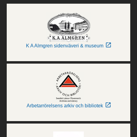
K A Almgren sidenväveri & museum
Arbetarrörelsens arkiv och bibliotek