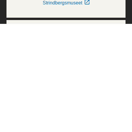
Strindbergsmuseet
Thielska Galleriet
Världskulturmuseerna