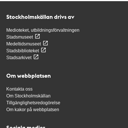
Kontakt
Stockholmskällan
Stockholmskällan drivs av
Medioteket, utbildningsförvaltningen
Stadsmuseet
Medeltidsmuseet
Stadsbiblioteket
Stadsarkivet
Om webbplatsen
Kontakta oss
Om Stockholmskällan
Tillgänglighetsredogörelse
Om kakor på webbplatsen
Sociala medier