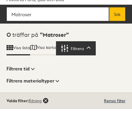
Sök
Fritextsök
Sök
Sökresultat
0
träffar på
Matroser
Visa karta
Visa lista
Filtrera
Filtrera
Filtrera tid
Filtrera materialtyper
Visningsläge
Totalt
Valda filter:
Ritning
Rensa filter
0
träffar
Lista
Karta