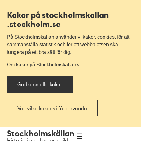
Kakor på stockholmskallan
.stockholm.se
På Stockholmskällan använder vi kakor, cookies, för att
sammanställa statistik och för att webbplatsen ska
fungera på ett bra sätt för dig.
Om kakor på Stockholmskällan
Godkänn alla kakor
Välj vilka kakor vi får använda
Till
Till
Stockholmskällan
navigationen
huvudinnehållet
Historia i ord, ljud och bild