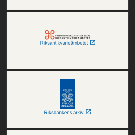
Riksantikvarieämbetet
Riksbankens arkiv