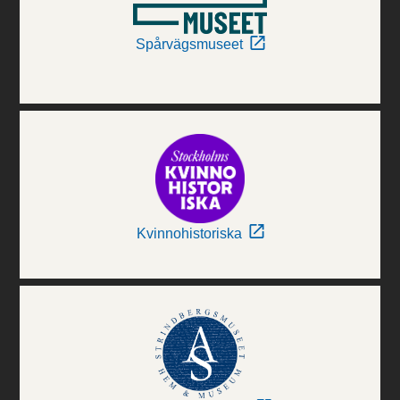
Spårvägsmuseet
Kvinnohistoriska