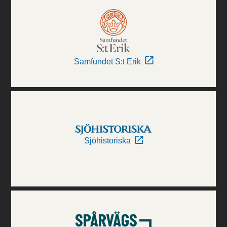
Samfundet S:t Erik
Sjöhistoriska