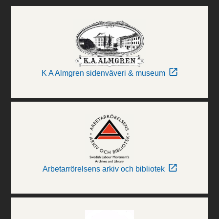
K A Almgren sidenväveri & museum
Arbetarrörelsens arkiv och bibliotek