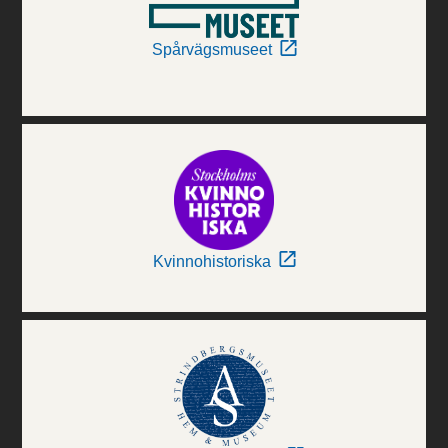
Spårvägsmuseet
Kvinnohistoriska