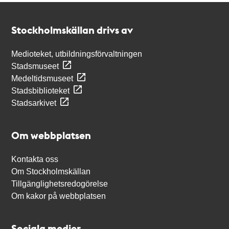
Kontakt
Stockholmskällan
Stockholmskällan drivs av
Medioteket, utbildningsförvaltningen
Stadsmuseet
Medeltidsmuseet
Stadsbiblioteket
Stadsarkivet
Om webbplatsen
Kontakta oss
Om Stockholmskällan
Tillgänglighetsredogörelse
Om kakor på webbplatsen
Sociala medier