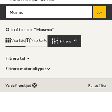
Sök
Fritextsök
Sök
Sökresultat
0
träffar på
Masmo
Visa karta
Visa lista
Filtrera
Filtrera
Filtrera tid
Filtrera materialtyper
Visningsläge
Totalt
Valda filter:
Ljud
Rensa filter
0
träffar
Lista
Karta