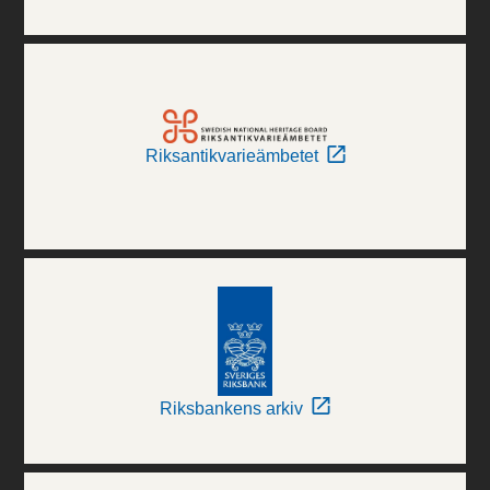
Riksantikvarieämbetet
Riksbankens arkiv