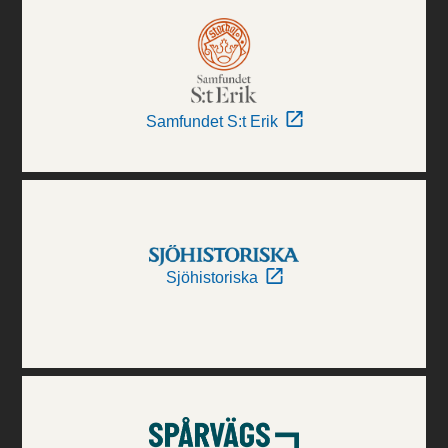
Samfundet S:t Erik
Sjöhistoriska