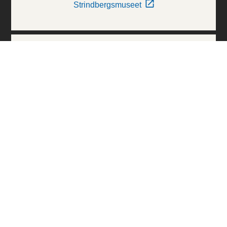
Strindbergsmuseet
Thielska Galleriet
Världskulturmuseerna