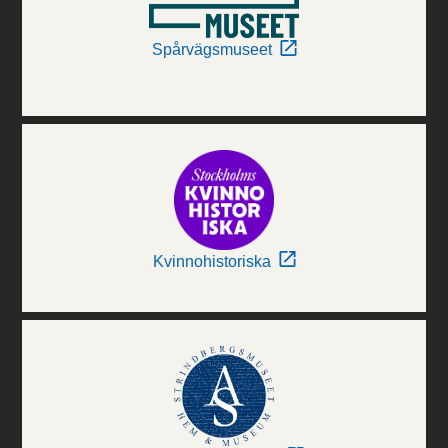
Spårvägsmuseet
Kvinnohistoriska