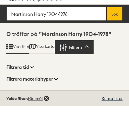
Sök
Fritextsök
Sök
Sökresultat
0
träffar på
Martinson Harry 1904-1978
Visa karta
Visa lista
Filtrera
Filtrera
Filtrera tid
Filtrera materialtyper
Visningsläge
Totalt
Valda filter:
Föremål
Rensa filter
0
träffar
Lista
Karta