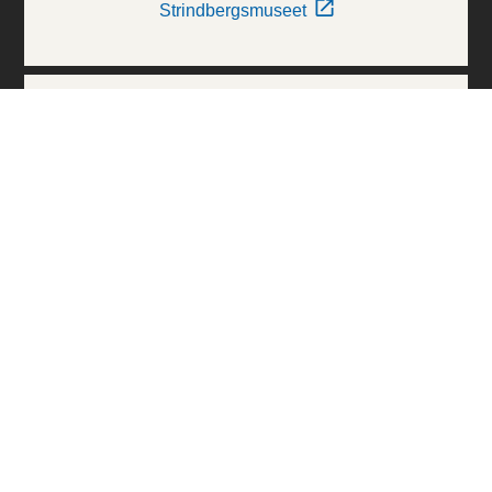
Strindbergsmuseet
Thielska Galleriet
Världskulturmuseerna