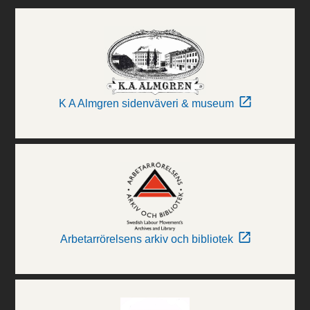
K A Almgren sidenväveri & museum
Arbetarrörelsens arkiv och bibliotek