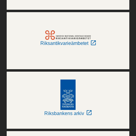
Riksantikvarieämbetet
Riksbankens arkiv