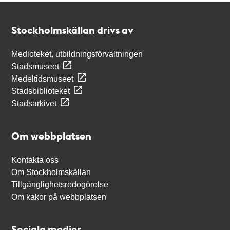
Kontakt
Stockholmskällan
Stockholmskällan drivs av
Medioteket, utbildningsförvaltningen
Stadsmuseet
Medeltidsmuseet
Stadsbiblioteket
Stadsarkivet
Om webbplatsen
Kontakta oss
Om Stockholmskällan
Tillgänglighetsredogörelse
Om kakor på webbplatsen
Sociala medier