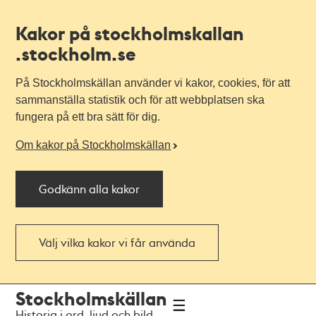
Kakor på stockholmskallan
.stockholm.se
På Stockholmskällan använder vi kakor, cookies, för att
sammanställa statistik och för att webbplatsen ska
fungera på ett bra sätt för dig.
Om kakor på Stockholmskällan
Godkänn alla kakor
Välj vilka kakor vi får använda
Till
Till
Stockholmskällan
navigationen
huvudinnehållet
Historia i ord, ljud och bild