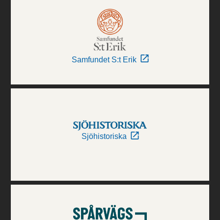
Samfundet S:t Erik
Sjöhistoriska