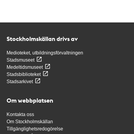
Kontakt
Stockholmskällan
Stockholmskällan drivs av
Medioteket, utbildningsförvaltningen
Stadsmuseet
Medeltidsmuseet
Stadsbiblioteket
Stadsarkivet
Om webbplatsen
Kontakta oss
Om Stockholmskällan
Tillgänglighetsredogörelse