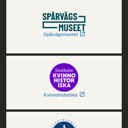
Spårvägsmuseet
Kvinnohistoriska