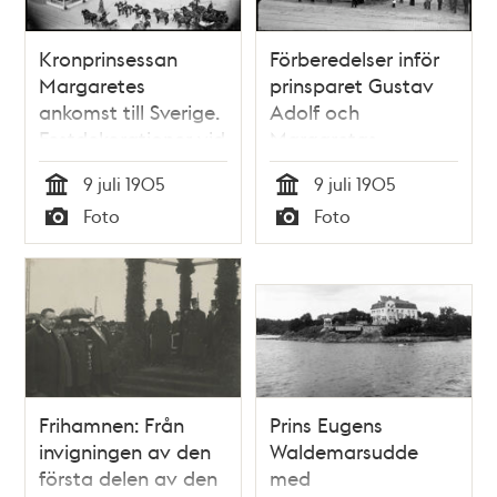
Kronprinsessan
Förberedelser inför
Margaretes
prinsparet Gustav
ankomst till Sverige.
Adolf och
Festdekorationer vid
Margaretas
Logårdstrappan
ankomst den 9 juli
9 juli 1905
9 juli 1905
1905
Tid
Tid
Foto
Foto
Typ
Typ
Frihamnen: Från
Prins Eugens
invigningen av den
Waldemarsudde
första delen av den
med