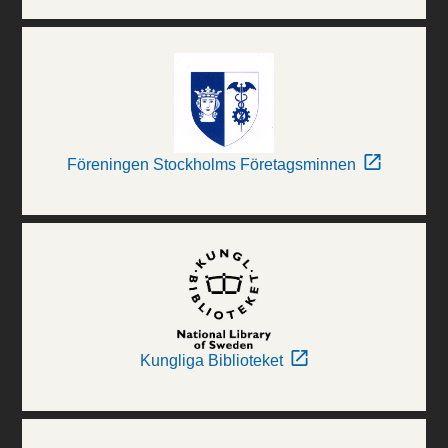
Föreningen Stockholms Företagsminnen
Kungliga Biblioteket