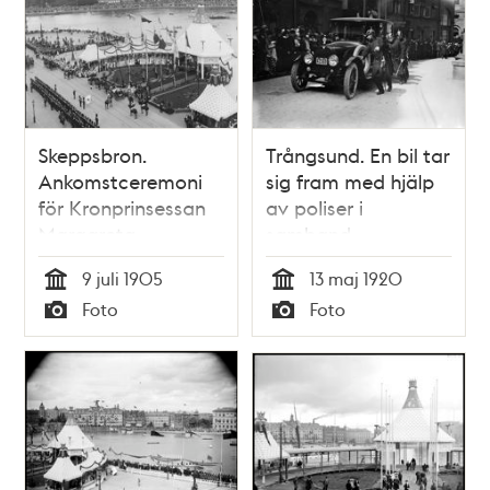
Skeppsbron.
Trångsund. En bil tar
Ankomstceremoni
sig fram med hjälp
för Kronprinsessan
av poliser i
Margareta
samband
kronprinsessan
9 juli 1905
13 maj 1920
Margaretas
Tid
Tid
Foto
Foto
begravning i
Typ
Typ
Storkyrkan