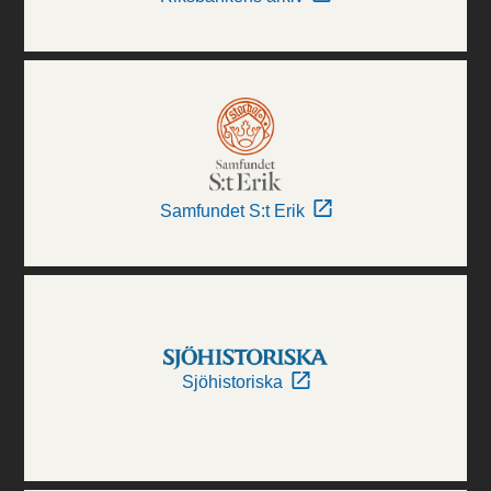
Samfundet S:t Erik
Sjöhistoriska