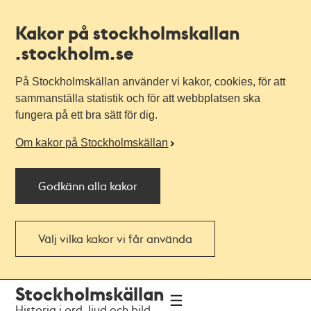
Kakor på stockholmskallan
.stockholm.se
På Stockholmskällan använder vi kakor, cookies, för att
sammanställa statistik och för att webbplatsen ska
fungera på ett bra sätt för dig.
Om kakor på Stockholmskällan
Godkänn alla kakor
Välj vilka kakor vi får använda
Till
Till
Stockholmskällan
navigationen
huvudinnehållet
Historia i ord, ljud och bild