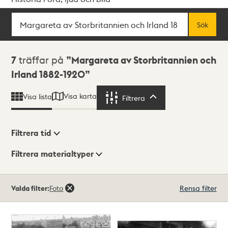
Sök
Fritextsök
Sök
Sökresultat
7
träffar på
Margareta av Storbritannien och
Irland 1882-1920
Visa karta
Visa lista
Filtrera
Filtrera
Filtrera tid
Filtrera materialtyper
Visningsläge
Totalt
Valda filter:
Foto
Rensa filter
7
träffar
Lista
Karta