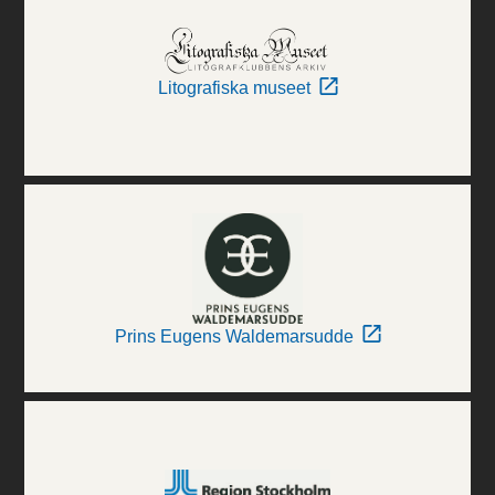
Litografiska museet
Prins Eugens Waldemarsudde