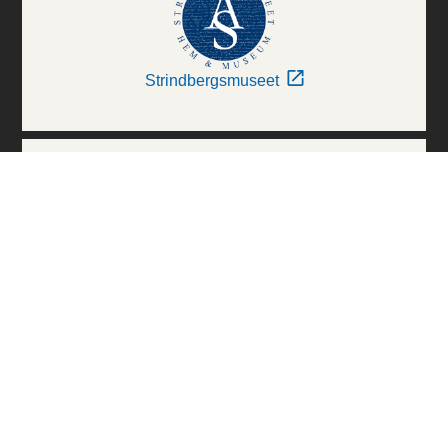
Strindbergsmuseet
Thielska Galleriet
Världskulturmuseerna