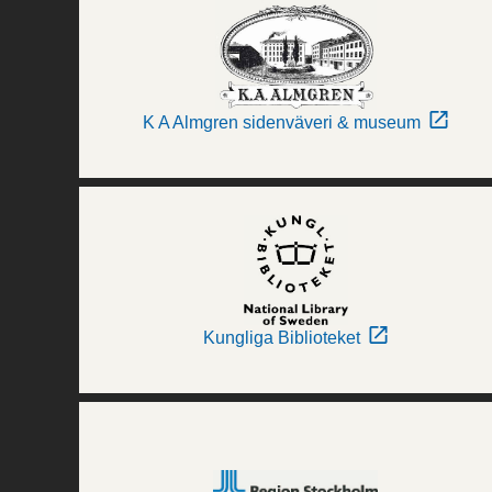
K A Almgren sidenväveri & museum
Kungliga Biblioteket