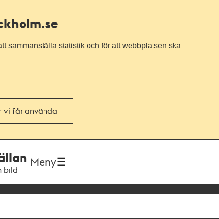
ockholm.se
tt sammanställa statistik och för att webbplatsen ska
or vi får använda
ällan
Meny
h bild