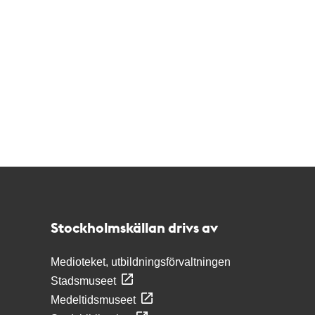
Kontakt
Stockholmskällan
Stockholmskällan drivs av
Medioteket, utbildningsförvaltningen
Stadsmuseet
Medeltidsmuseet