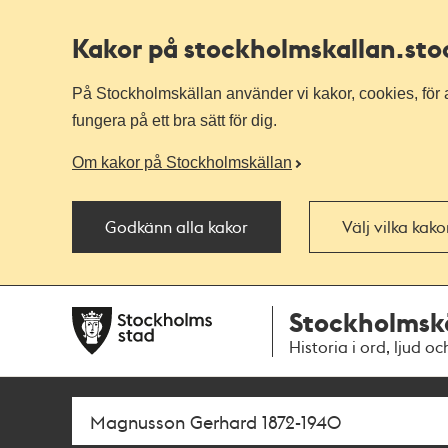
Kakor på stockholmskallan
.st
På Stockholmskällan använder vi kakor, cookies, för a
fungera på ett bra sätt för dig.
Om kakor på Stockholmskällan
Godkänn alla kakor
Välj vilka kak
Till
Till
Stockholmsk
navigationen
huvudinnehållet
Historia i ord, ljud oc
Sök
Fritextsök