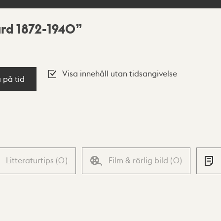
rd 1872-1940
Visa innehåll utan tidsangivelse
a på tid
Litteraturtips
(
0
)
Film & rörlig bild
(
0
)