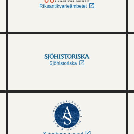
Riksantikvarieämbetet
Sjöhistoriska
Strindbergsmuseet