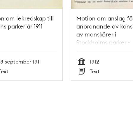
n om lekredskap till
Motion om anslag fö
ns parker år 1911
anordnande av kons
av manskörer i
Stockholms parker -
Stadsfullmäktige 191
18 september 1911
1912
Tid
Text
Text
Typ