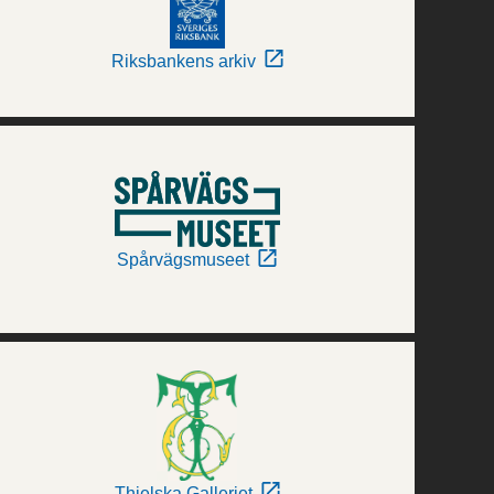
Riksbankens arkiv
Spårvägsmuseet
Thielska Galleriet