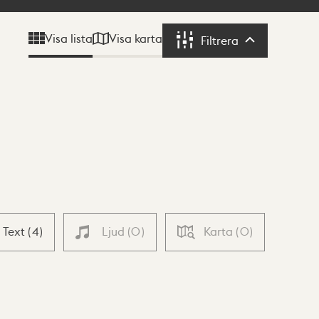
Visa karta
Visa lista
Filtrera
Filtrera
Text
(
4
)
Ljud
(
0
)
Karta
(
0
)