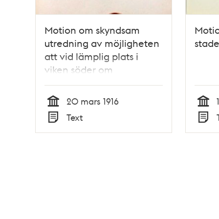
Motion om skyndsam
Motio
utredning av möjligheten
stade
att vid lämplig plats i
viken söder om
Tranebergsbro anlägga
en fullt tidsenlig
20 mars 1916
kallbadsinrättning –
Tid
Tid
Text
Stadsfullmäktige 1916
Typ
Typ