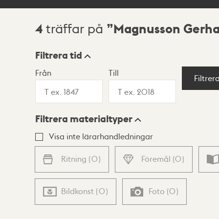
4
Magnusson Gerha
träffar på
Sökresultat
Filtrera tid
Från
Till
Visningsläge
Filtrer
Filtrera materialtyper
Lista
Karta
Visa inte lärarhandledningar
Ritning
(
0
)
Föremål
(
0
)
Bildkonst
(
0
)
Foto
(
0
)