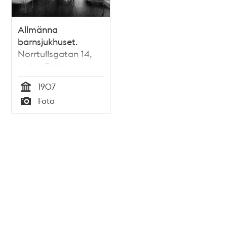
Allmänna
barnsjukhuset.
Norrtullsgatan 14,
syster Emmy
Magnusson
1907
Tid
Foto
Typ