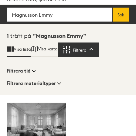
Sök
Fritextsök
Sök
Sökresultat
1
träff på
Magnusson Emmy
Visa karta
Visa lista
Filtrera
Filtrera
Filtrera tid
Filtrera materialtyper
Visningsläge
Totalt
1
träffar
Lista
Karta