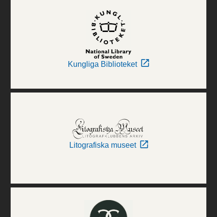
Kungliga Biblioteket
Litografiska museet