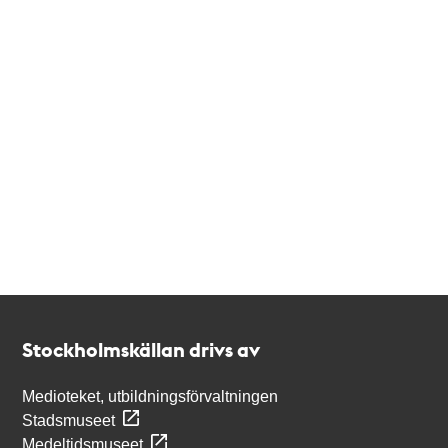
Kontakt
Stockholmskällan
Stockholmskällan drivs av
Medioteket, utbildningsförvaltningen
Stadsmuseet
Medeltidsmuseet