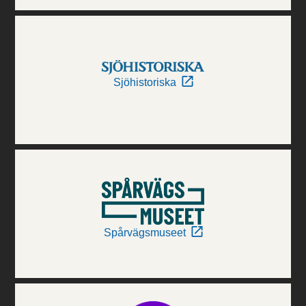
Sjöhistoriska
Spårvägsmuseet