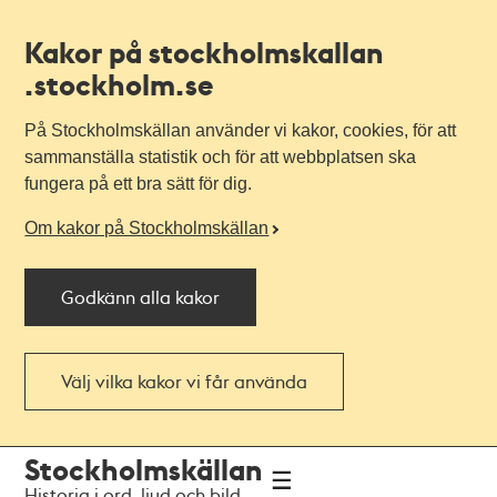
Kakor på stockholmskallan
.stockholm.se
På Stockholmskällan använder vi kakor, cookies, för att
sammanställa statistik och för att webbplatsen ska
fungera på ett bra sätt för dig.
Om kakor på Stockholmskällan
Godkänn alla kakor
Välj vilka kakor vi får använda
Till
Till
Stockholmskällan
navigationen
huvudinnehållet
Historia i ord, ljud och bild