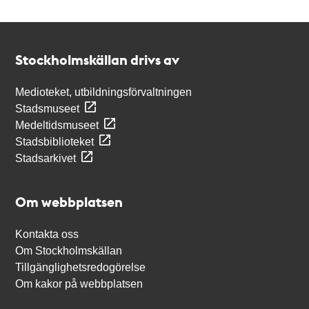
Kontakt
Stockholmskällan
Stockholmskällan drivs av
Medioteket, utbildningsförvaltningen
Stadsmuseet
Medeltidsmuseet
Stadsbiblioteket
Stadsarkivet
Om webbplatsen
Kontakta oss
Om Stockholmskällan
Tillgänglighetsredogörelse
Om kakor på webbplatsen