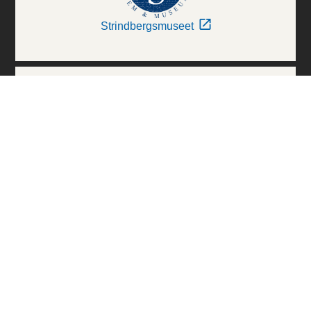
Strindbergsmuseet
Thielska Galleriet
Världskulturmuseerna