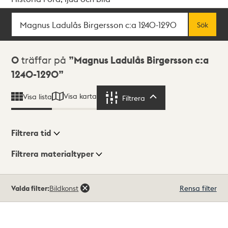
Sök
Fritextsök
Sök
Sökresultat
0
träffar på
Magnus Ladulås Birgersson c:a
1240-1290
Visa karta
Visa lista
Filtrera
Filtrera
Filtrera tid
Filtrera materialtyper
Visningsläge
Totalt
Valda filter:
Bildkonst
Rensa filter
0
träffar
Lista
Karta