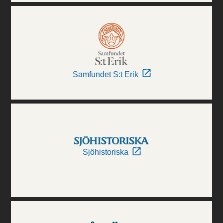
Samfundet S:t Erik
Sjöhistoriska