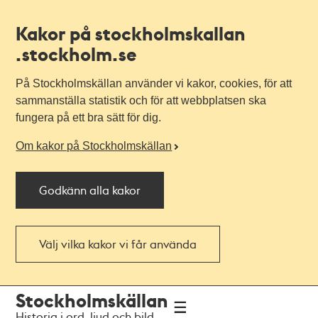
Kakor på stockholmskallan
.stockholm.se
På Stockholmskällan använder vi kakor, cookies, för att
sammanställa statistik och för att webbplatsen ska
fungera på ett bra sätt för dig.
Om kakor på Stockholmskällan
Godkänn alla kakor
Välj vilka kakor vi får använda
Till
Till
Stockholmskällan
navigationen
huvudinnehållet
Historia i ord, ljud och bild