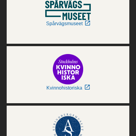
Spårvägsmuseet
Kvinnohistoriska