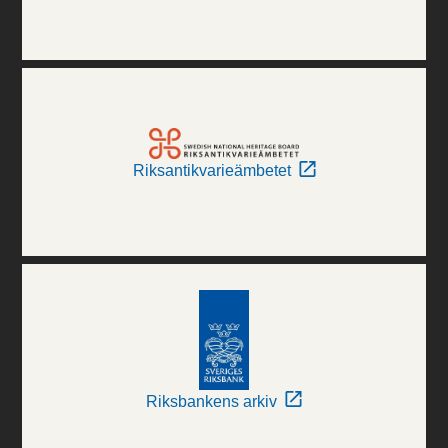
Riksantikvarieämbetet
Riksbankens arkiv