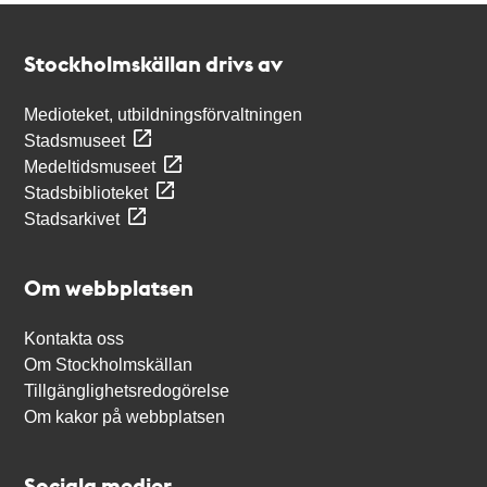
Kontakt
Stockholmskällan
Stockholmskällan drivs av
Medioteket, utbildningsförvaltningen
Stadsmuseet
Medeltidsmuseet
Stadsbiblioteket
Stadsarkivet
Om webbplatsen
Kontakta oss
Om Stockholmskällan
Tillgänglighetsredogörelse
Om kakor på webbplatsen
Sociala medier