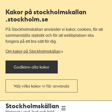
Kakor på stockholmskallan
.stockholm.se
På Stockholmskällan använder vi kakor, cookies, för att
sammanställa statistik och för att webbplatsen ska
fungera på ett bra sätt för dig.
Om kakor på Stockholmskällan
Godkänn alla kakor
Välj vilka kakor vi får använda
Till
Till
Stockholmskällan
navigationen
huvudinnehållet
Historia i ord, ljud och bild