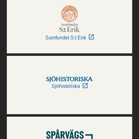
Samfundet S:t Erik
Sjöhistoriska