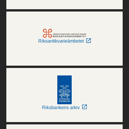
Riksantikvarieämbetet
Riksbankens arkiv