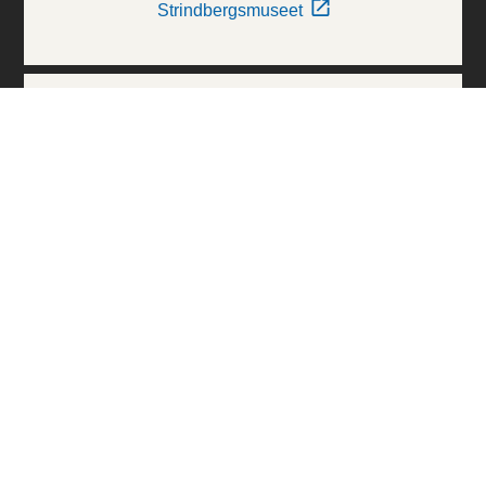
Strindbergsmuseet
Thielska Galleriet
Världskulturmuseerna