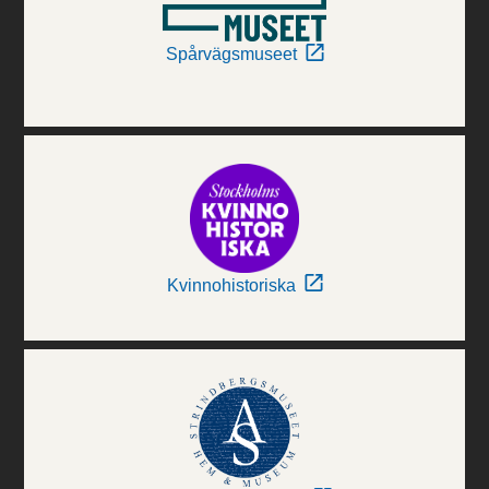
Spårvägsmuseet
Kvinnohistoriska