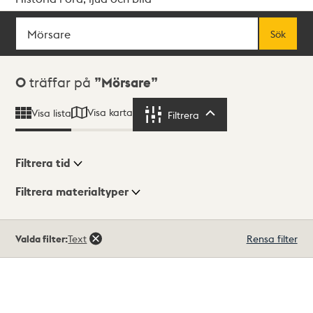
Sök
Fritextsök
Sök
Sökresultat
0
träffar på
Mörsare
Visa karta
Visa lista
Filtrera
Filtrera
Filtrera tid
Filtrera materialtyper
Visningsläge
Totalt
Valda filter:
Text
Rensa filter
0
träffar
Lista
Karta