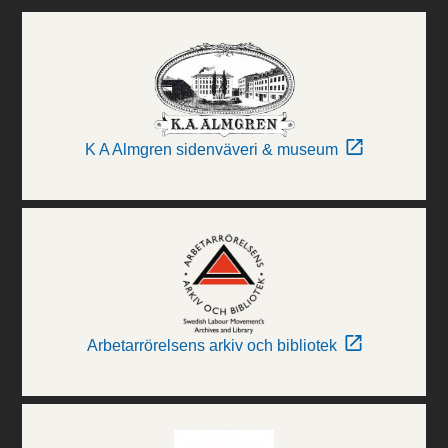
K A Almgren sidenväveri & museum
Arbetarrörelsens arkiv och bibliotek