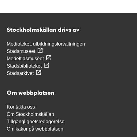
Kontakt
Stockholmskällan
Stockholmskällan drivs av
Medioteket, utbildningsförvaltningen
Stadsmuseet
Medeltidsmuseet
Stadsbiblioteket
Stadsarkivet
Om webbplatsen
Kontakta oss
Om Stockholmskällan
Tillgänglighetsredogörelse
Om kakor på webbplatsen