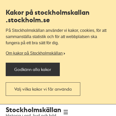
Kakor på stockholmskallan
.stockholm.se
På Stockholmskällan använder vi kakor, cookies, för att
sammanställa statistik och för att webbplatsen ska
fungera på ett bra sätt för dig.
Om kakor på Stockholmskällan
Godkänn alla kakor
Välj vilka kakor vi får använda
Till
Till
Stockholmskällan
navigationen
huvudinnehållet
Historia i ord, ljud och bild