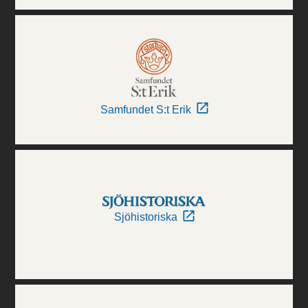
Samfundet S:t Erik
Sjöhistoriska