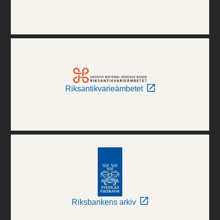
Riksantikvarieämbetet
Riksbankens arkiv