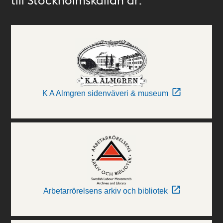
K A Almgren sidenväveri & museum
Arbetarrörelsens arkiv och bibliotek