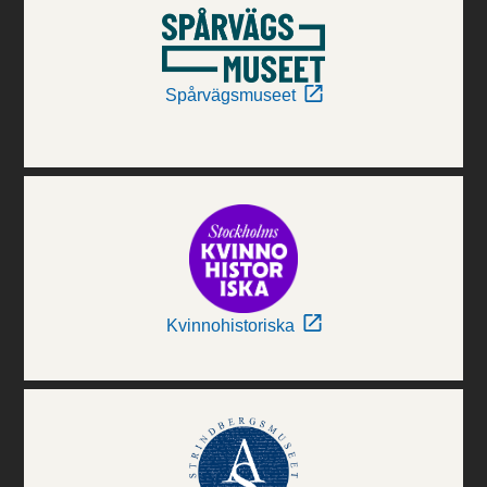
Spårvägsmuseet
Kvinnohistoriska