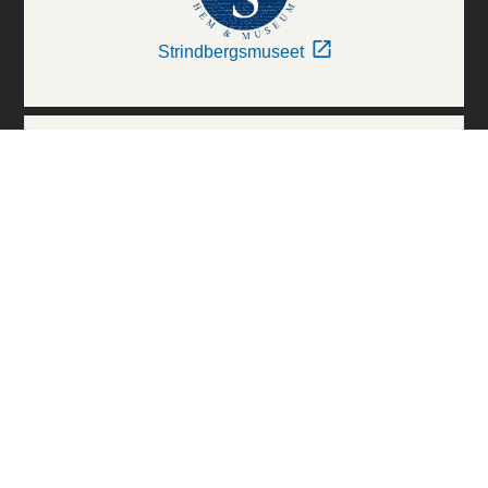
Strindbergsmuseet
Thielska Galleriet
Världskulturmuseerna