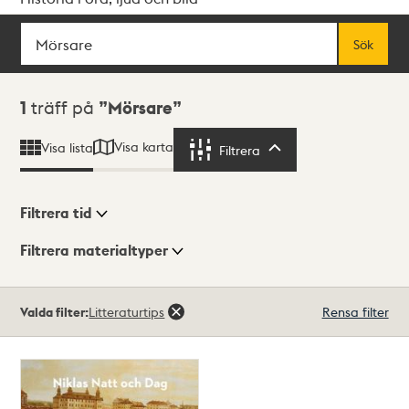
Sök
Fritextsök
Sök
Sökresultat
1
träff på
Mörsare
Visa karta
Visa lista
Filtrera
Filtrera
Filtrera tid
Filtrera materialtyper
Visningsläge
Totalt
Valda filter:
Litteraturtips
Rensa filter
1
träffar
Lista
Karta