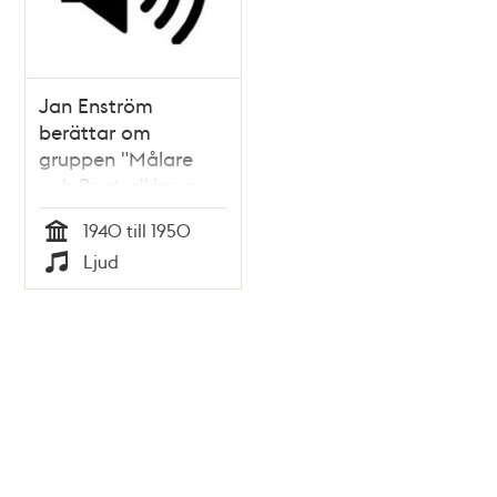
Jan Enström
berättar om
gruppen "Målare
och Poeter" inom
Vitabergsklubben
1940 till 1950
Tid
Ljud
Typ