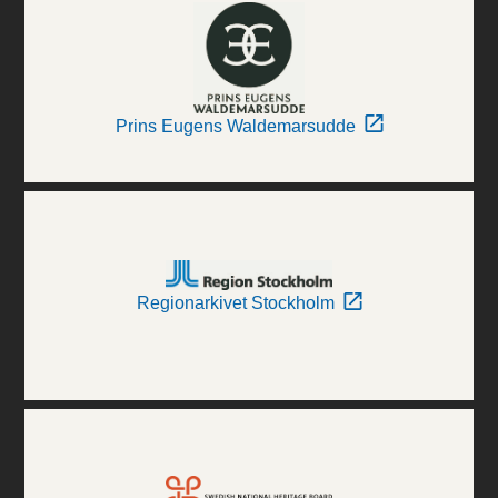
Prins Eugens Waldemarsudde
Regionarkivet Stockholm