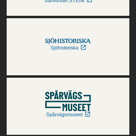
Samfundet S:t Erik
Sjöhistoriska
Spårvägsmuseet