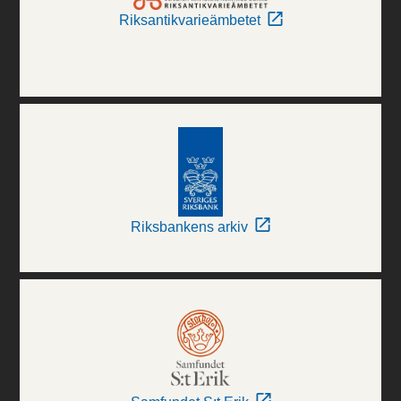
Riksantikvarieämbetet
Riksbankens arkiv