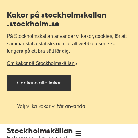
Kakor på stockholmskallan
.stockholm.se
På Stockholmskällan använder vi kakor, cookies, för att
sammanställa statistik och för att webbplatsen ska
fungera på ett bra sätt för dig.
Om kakor på Stockholmskällan
Godkänn alla kakor
Välj vilka kakor vi får använda
Till
Till
Stockholmskällan
navigationen
huvudinnehållet
Historia i ord, ljud och bild