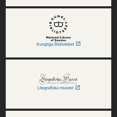
Kungliga Biblioteket
Litografiska museet