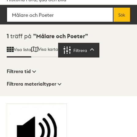
Sök
Fritextsök
Sök
Sökresultat
1
träff på
Målare och Poeter
Visa karta
Visa lista
Filtrera
Filtrera
Filtrera tid
Filtrera materialtyper
Visningsläge
Totalt
1
träffar
Lista
Karta