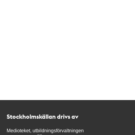
Kontakt
Stockholmskällan
Stockholmskällan drivs av
Medioteket, utbildningsförvaltningen