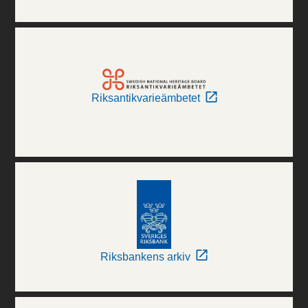
Riksantikvarieämbetet
Riksbankens arkiv