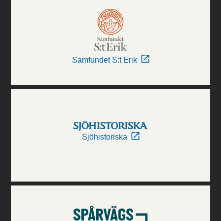
Samfundet S:t Erik
Sjöhistoriska