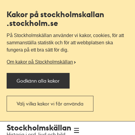
Kakor på stockholmskallan
.stockholm.se
På Stockholmskällan använder vi kakor, cookies, för att
sammanställa statistik och för att webbplatsen ska
fungera på ett bra sätt för dig.
Om kakor på Stockholmskällan
Godkänn alla kakor
Välj vilka kakor vi får använda
Till
Till
Stockholmskällan
navigationen
huvudinnehållet
Historia i ord, ljud och bild