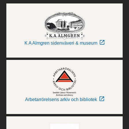
K A Almgren sidenväveri & museum
Arbetarrörelsens arkiv och bibliotek