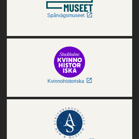
Spårvägsmuseet
Kvinnohistoriska