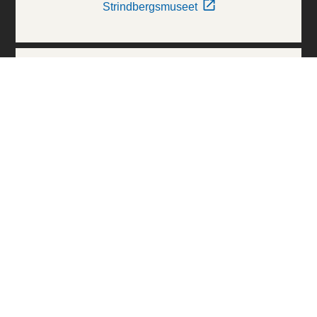
Strindbergsmuseet
Thielska Galleriet
Världskulturmuseerna