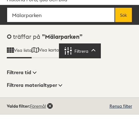
Sök
Fritextsök
Sök
Sökresultat
0
träffar på
Mälarparken
Visa karta
Visa lista
Filtrera
Filtrera
Filtrera tid
Filtrera materialtyper
Visningsläge
Totalt
Valda filter:
Föremål
Rensa filter
0
träffar
Lista
Karta