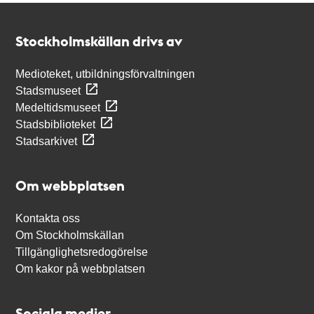
Kontakt
Stockholmskällan
Stockholmskällan drivs av
Medioteket, utbildningsförvaltningen
Stadsmuseet
Medeltidsmuseet
Stadsbiblioteket
Stadsarkivet
Om webbplatsen
Kontakta oss
Om Stockholmskällan
Tillgänglighetsredogörelse
Om kakor på webbplatsen
Sociala medier