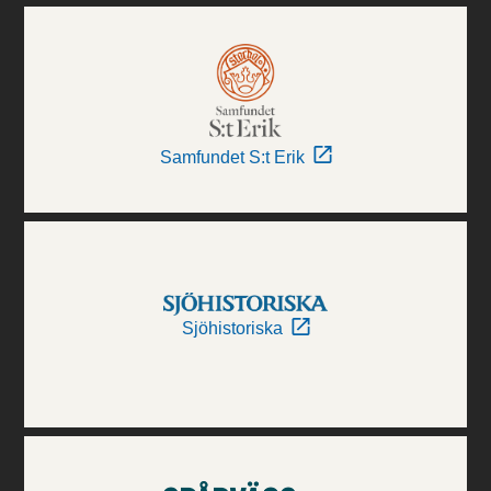
Samfundet S:t Erik
Sjöhistoriska