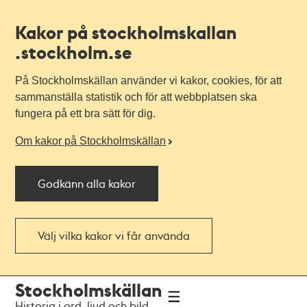
Kakor på stockholmskallan
.stockholm.se
På Stockholmskällan använder vi kakor, cookies, för att
sammanställa statistik och för att webbplatsen ska
fungera på ett bra sätt för dig.
Om kakor på Stockholmskällan
Godkänn alla kakor
Välj vilka kakor vi får använda
Till
Till
Stockholmskällan
navigationen
huvudinnehållet
Historia i ord, ljud och bild