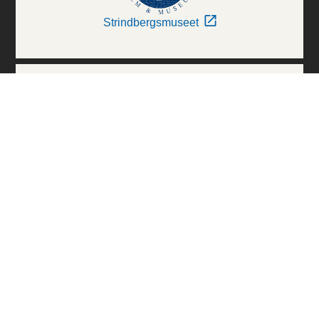
Strindbergsmuseet
Thielska Galleriet
Världskulturmuseerna