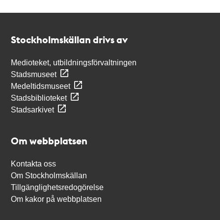
Kontakt
Stockholmskällan
Stockholmskällan drivs av
Medioteket, utbildningsförvaltningen
Stadsmuseet
Medeltidsmuseet
Stadsbiblioteket
Stadsarkivet
Om webbplatsen
Kontakta oss
Om Stockholmskällan
Tillgänglighetsredogörelse
Om kakor på webbplatsen