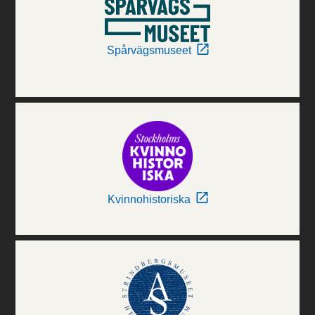
Spårvägsmuseet
Kvinnohistoriska