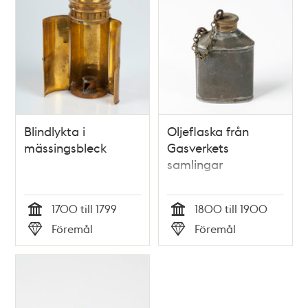
Blindlykta i
Oljeflaska från
mässingsbleck
Gasverkets
samlingar
1700 till 1799
1800 till 1900
Tid
Tid
Föremål
Föremål
Typ
Typ