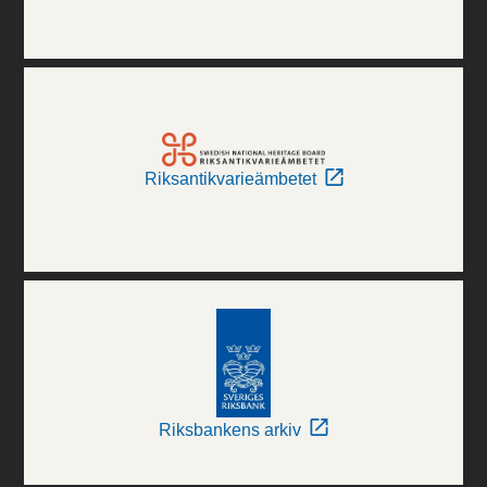
Riksantikvarieämbetet
Riksbankens arkiv