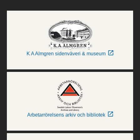
K A Almgren sidenväveri & museum
Arbetarrörelsens arkiv och bibliotek