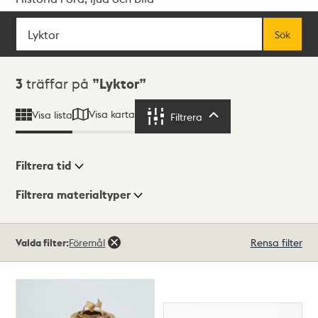
Sök
Fritextsök
Sök
Sökresultat
3
träffar på
Lyktor
Visa karta
Visa lista
Filtrera
Filtrera
Filtrera tid
Filtrera materialtyper
Visningsläge
Totalt
Valda filter:
Föremål
Rensa filter
3
träffar
Lista
Karta