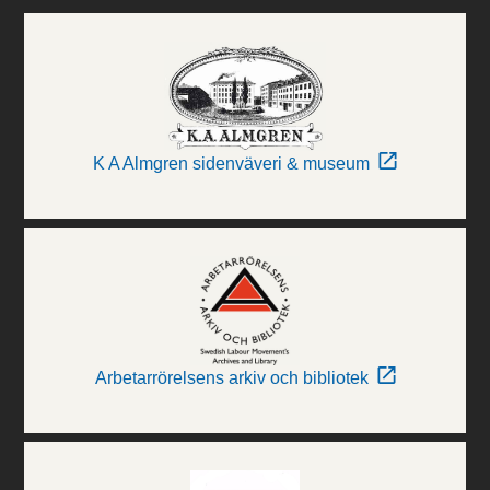
K A Almgren sidenväveri & museum
Arbetarrörelsens arkiv och bibliotek