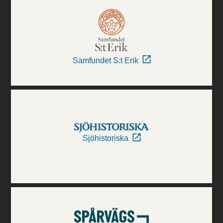
Samfundet S:t Erik
Sjöhistoriska