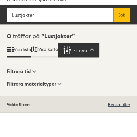
Sök
Fritextsök
Sök
Sökresultat
0
träffar på
Lustjakter
Visa karta
Visa lista
Filtrera
Filtrera
Filtrera tid
Filtrera materialtyper
Visningsläge
Totalt
Valda filter:
Rensa filter
0
träffar
Lista
Karta