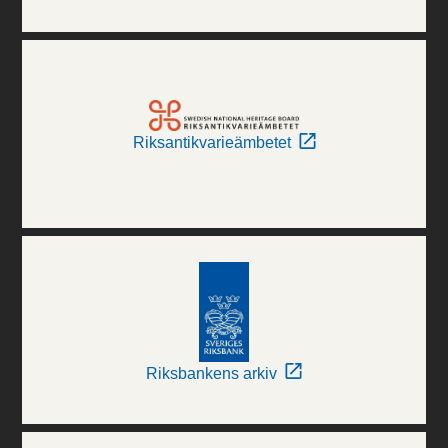
Riksantikvarieämbetet
Riksbankens arkiv