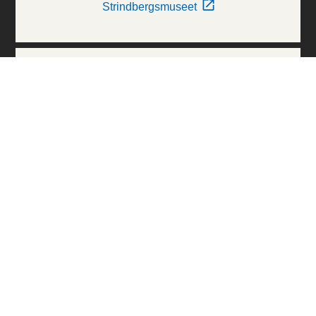
Strindbergsmuseet
Thielska Galleriet
Världskulturmuseerna