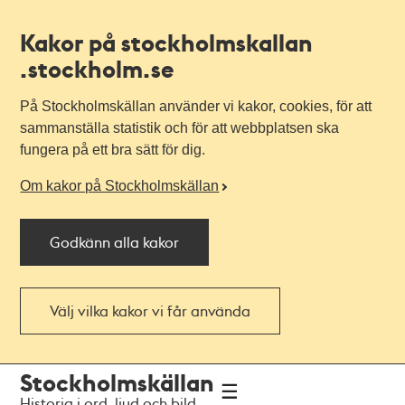
Kakor på stockholmskallan
.stockholm.se
På Stockholmskällan använder vi kakor, cookies, för att
sammanställa statistik och för att webbplatsen ska
fungera på ett bra sätt för dig.
Om kakor på Stockholmskällan
Godkänn alla kakor
Välj vilka kakor vi får använda
Till
Till
Stockholmskällan
navigationen
huvudinnehållet
Historia i ord, ljud och bild