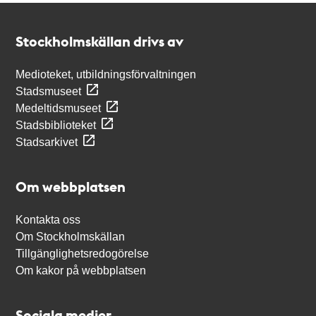
Kontakt
Stockholmskällan
Stockholmskällan drivs av
Medioteket, utbildningsförvaltningen
Stadsmuseet
Medeltidsmuseet
Stadsbiblioteket
Stadsarkivet
Om webbplatsen
Kontakta oss
Om Stockholmskällan
Tillgänglighetsredogörelse
Om kakor på webbplatsen
Sociala medier