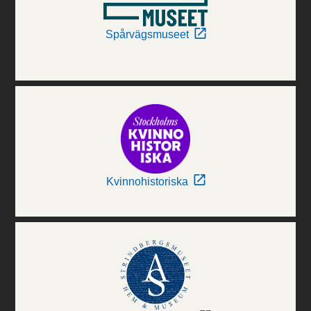
Spårvägsmuseet
Kvinnohistoriska