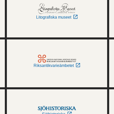
Litografiska museet
Riksantikvarieämbetet