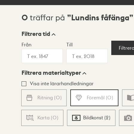
0
Lundins fåfänga
träffar på
Sökresultat
Filtrera tid
Från
Till
Visningsläge
Filtrer
Filtrera materialtyper
Lista
Karta
Visa inte lärarhandledningar
Ritning
(
0
)
Föremål
(
0
)
Karta
(
0
)
Bildkonst
(
2
)