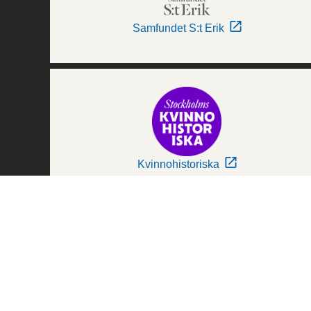
Samfundet S:t Erik
Kvinnohistoriska
Världskulturmuseerna