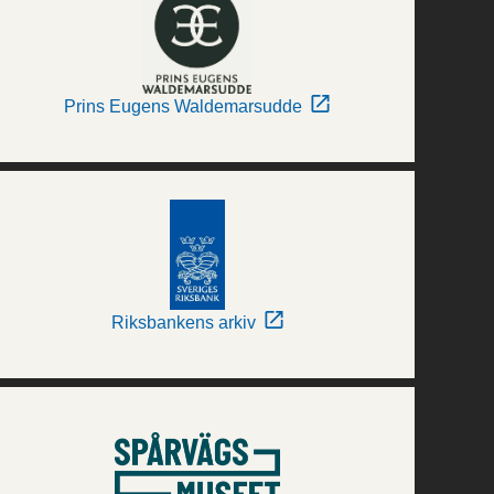
Prins Eugens Waldemarsudde
Riksbankens arkiv