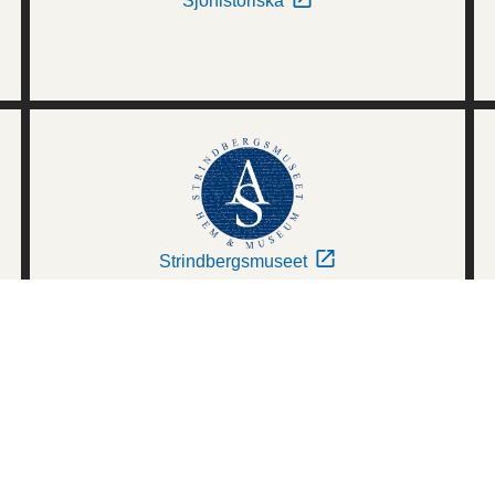
Sjöhistoriska
Strindbergsmuseet