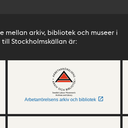
 mellan arkiv, bibliotek och museer i
till Stockholmskällan är:
Arbetarrörelsens arkiv och bibliotek