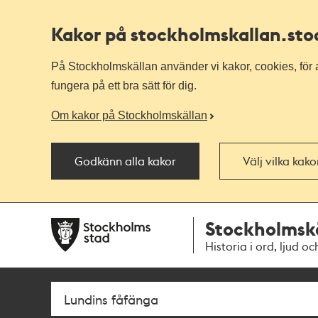
Kakor på stockholmskallan
.st
På Stockholmskällan använder vi kakor, cookies, för a
fungera på ett bra sätt för dig.
Om kakor på Stockholmskällan
Godkänn alla kakor
Välj vilka kak
Till
Till
Stockholmsk
navigationen
huvudinnehållet
Historia i ord, ljud oc
Sök
Fritextsök