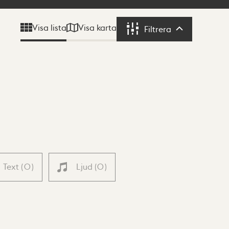
Visa karta
Visa lista
Filtrera
Filtrera
Text
(
0
)
Ljud
(
0
)