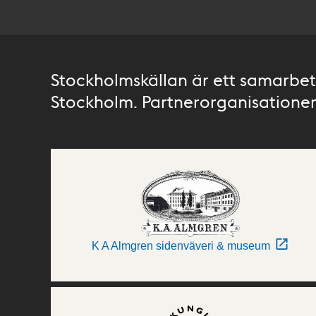
Stockholmskällan är ett samarbete
Stockholm. Partnerorganisationer 
K A Almgren sidenväveri & museum