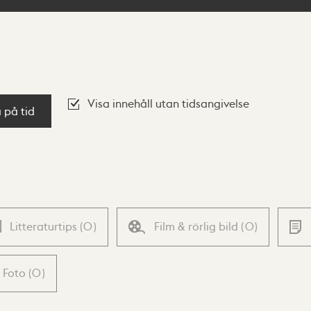
Visa innehåll utan tidsangivelse
a på tid
Litteraturtips
(
0
)
Film & rörlig bild
(
0
)
Foto
(
0
)