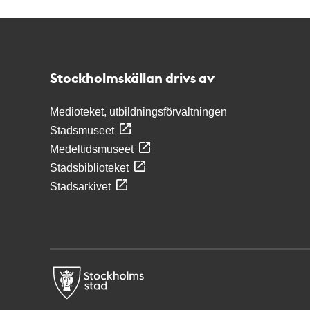
Kontakt
Stockholmskällan
Stockholmskällan drivs av
Medioteket, utbildningsförvaltningen
Stadsmuseet
Medeltidsmuseet
Stadsbiblioteket
Stadsarkivet