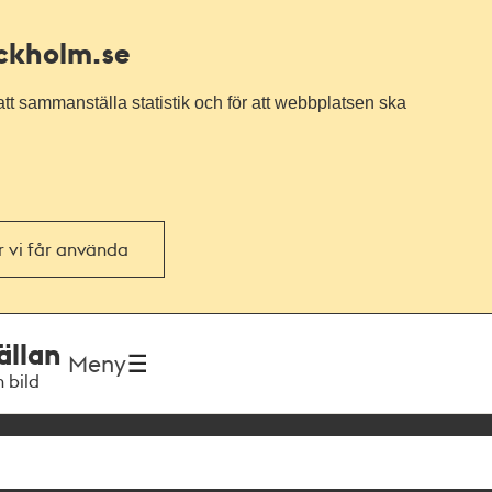
ockholm.se
tt sammanställa statistik och för att webbplatsen ska
or vi får använda
ällan
Meny
h bild