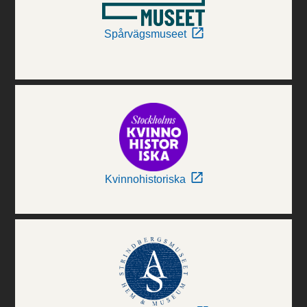
Spårvägsmuseet
Kvinnohistoriska