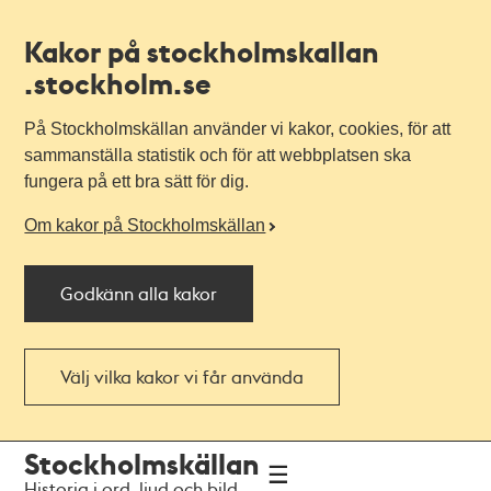
Kakor på stockholmskallan
.stockholm.se
På Stockholmskällan använder vi kakor, cookies, för att
sammanställa statistik och för att webbplatsen ska
fungera på ett bra sätt för dig.
Om kakor på Stockholmskällan
Godkänn alla kakor
Välj vilka kakor vi får använda
Till
Till
Stockholmskällan
navigationen
huvudinnehållet
Historia i ord, ljud och bild