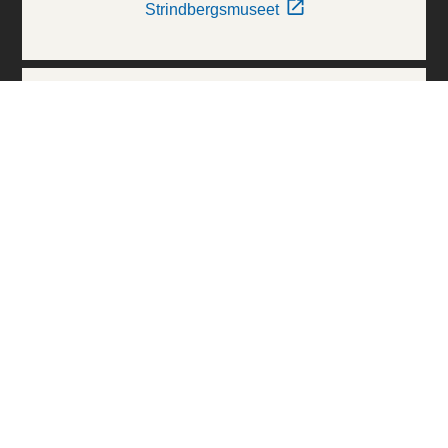
Strindbergsmuseet
Thielska Galleriet
Världskulturmuseerna