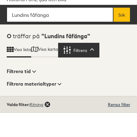
Sök
Fritextsök
Sök
Sökresultat
0
träffar på
Lundins fåfänga
Visa karta
Visa lista
Filtrera
Filtrera
Filtrera tid
Filtrera materialtyper
Visningsläge
Totalt
Valda filter:
Ritning
Rensa filter
0
träffar
Lista
Karta