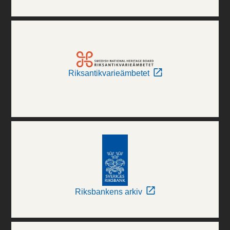
Riksantikvarieämbetet
Riksbankens arkiv