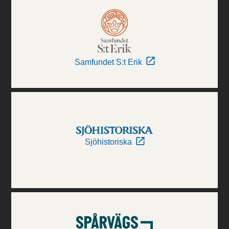
Samfundet S:t Erik
Sjöhistoriska