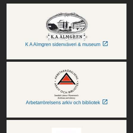
K A Almgren sidenväveri & museum
Arbetarrörelsens arkiv och bibliotek