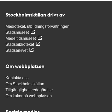
Kontakt
Stockholmskällan
Stockholmskällan drivs av
Medioteket, utbildningsförvaltningen
Stadsmuseet
Medeltidsmuseet
Stadsbiblioteket
Stadsarkivet
Om webbplatsen
Kontakta oss
Om Stockholmskällan
Tillgänglighetsredogörelse
Om kakor på webbplatsen
Sociala medier