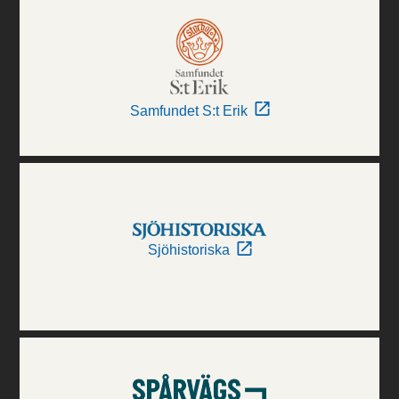
Samfundet S:t Erik
Sjöhistoriska