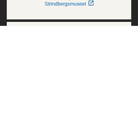
Strindbergsmuseet
Thielska Galleriet
Världskulturmuseerna