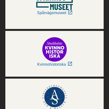
Spårvägsmuseet
Kvinnohistoriska