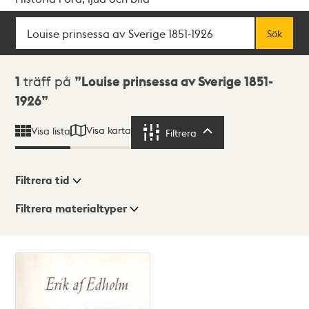
Sök
Fritextsök
Sök
Sökresultat
1
träff på
Louise prinsessa av Sverige 1851-
1926
Visa karta
Visa lista
Filtrera
Filtrera
Filtrera tid
Filtrera materialtyper
Visningsläge
Totalt
1
träffar
Lista
Karta