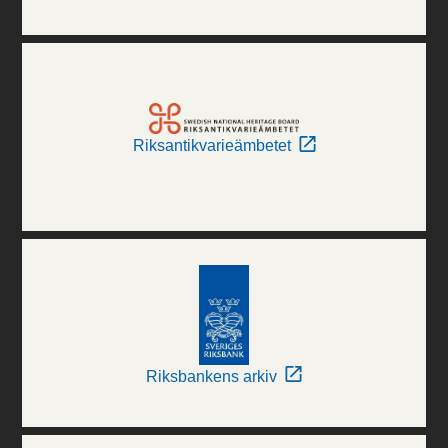
Riksantikvarieämbetet
Riksbankens arkiv