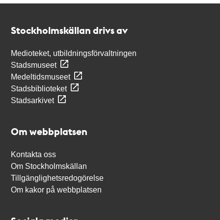
Kontakt
Stockholmskällan
Stockholmskällan drivs av
Medioteket, utbildningsförvaltningen
Stadsmuseet
Medeltidsmuseet
Stadsbiblioteket
Stadsarkivet
Om webbplatsen
Kontakta oss
Om Stockholmskällan
Tillgänglighetsredogörelse
Om kakor på webbplatsen