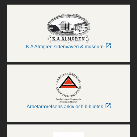
K A Almgren sidenväveri & museum
Arbetarrörelsens arkiv och bibliotek