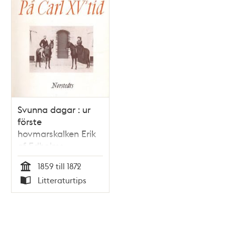
Svunna dagar : ur
förste
hovmarskalken Erik
af Edholms
dagböcker :
1859 till 1872
tidsbilder från 1800-
Tid
Litteraturtips
talet. På Carl XV:s
Typ
tid / utgivna av
hans son