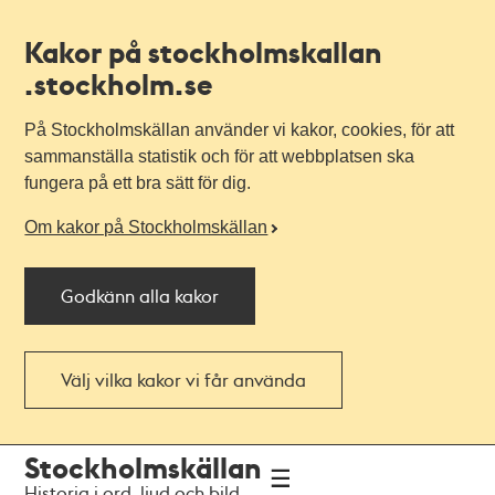
Kakor på stockholmskallan
.stockholm.se
På Stockholmskällan använder vi kakor, cookies, för att
sammanställa statistik och för att webbplatsen ska
fungera på ett bra sätt för dig.
Om kakor på Stockholmskällan
Godkänn alla kakor
Välj vilka kakor vi får använda
Till
Till
Stockholmskällan
navigationen
huvudinnehållet
Historia i ord, ljud och bild