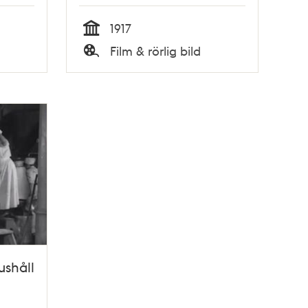
1917
Tid
Film & rörlig bild
Typ
ushåll