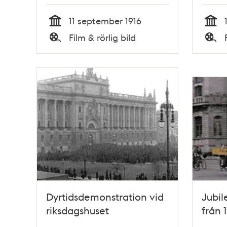
11 september 1916
Tid
Tid
Film & rörlig bild
Typ
Typ
Dyrtidsdemonstration vid
Jubil
riksdagshuset
från 