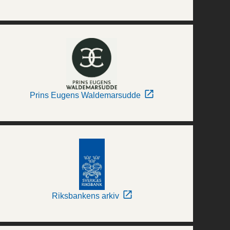
Prins Eugens Waldemarsudde
Riksbankens arkiv