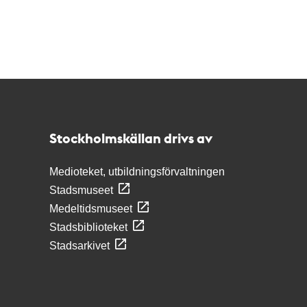
Kontakt
Stockholmskällan
Stockholmskällan drivs av
Medioteket, utbildningsförvaltningen
Stadsmuseet
Medeltidsmuseet
Stadsbiblioteket
Stadsarkivet