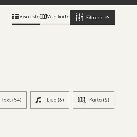
Visa karta
Visa lista
Filtrera
Filtrera
Text
(
54
)
Ljud
(
6
)
Karta
(
2
)