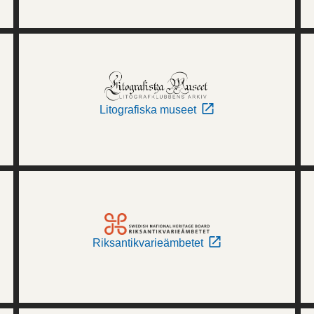
Litografiska museet
Riksantikvarieämbetet