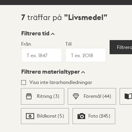
7
Livsmedel
träffar på
Sökresultat
Filtrera tid
Från
Till
Visningsläge
Filtrer
Filtrera materialtyper
Lista
Karta
Visa inte lärarhandledningar
Ritning
(
3
)
Föremål
(
44
)
Bildkonst
(
5
)
Foto
(
245
)