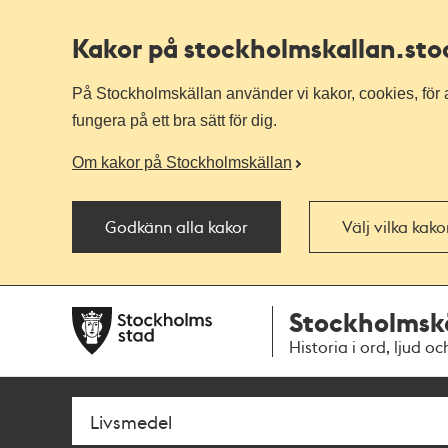
Kakor på stockholmskallan
.st
På Stockholmskällan använder vi kakor, cookies, för a
fungera på ett bra sätt för dig.
Om kakor på Stockholmskällan
Godkänn alla kakor
Välj vilka kak
Till
Till
Stockholmsk
navigationen
huvudinnehållet
Historia i ord, ljud oc
Sök
Fritextsök