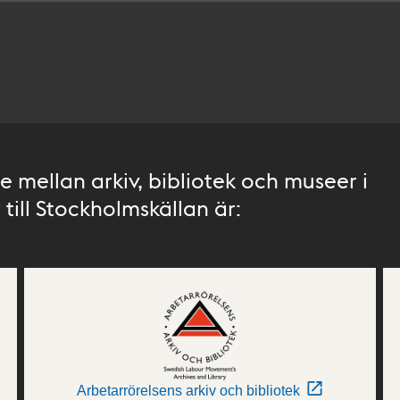
 mellan arkiv, bibliotek och museer i
till Stockholmskällan är:
Arbetarrörelsens arkiv och bibliotek