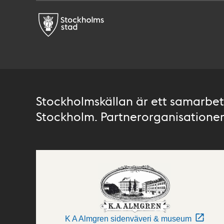
Stockholmskällan är ett samarbete
Stockholm. Partnerorganisationer 
K A Almgren sidenväveri & museum