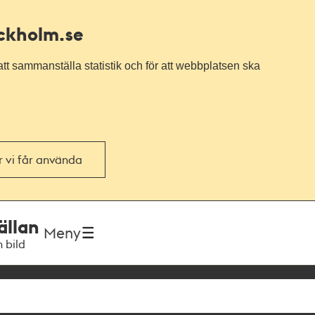
ockholm.se
tt sammanställa statistik och för att webbplatsen ska
or vi får använda
ällan
Meny
h bild