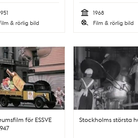
1951
1968
Tid
Film & rörlig bild
Film & rörlig bild
Typ
eumsfilm för ESSVE
Stockholms största h
1947