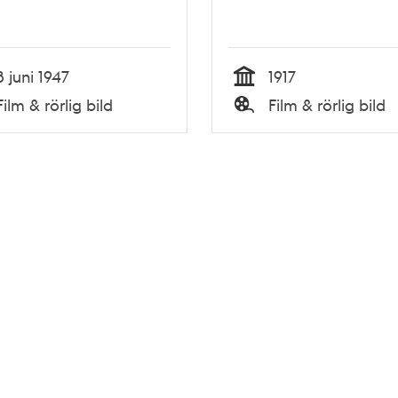
8 juni 1947
1917
Tid
Film & rörlig bild
Film & rörlig bild
Typ