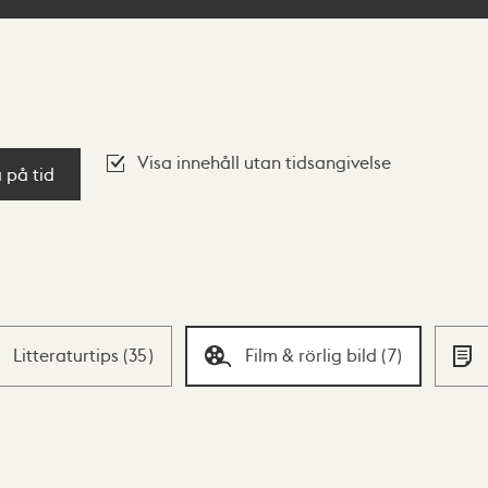
Visa innehåll utan tidsangivelse
a på tid
Litteraturtips
(
35
)
Film & rörlig bild
(
7
)