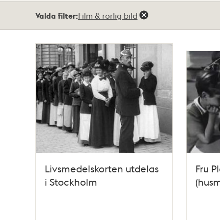
Totalt
Valda filter:
Film & rörlig bild
7
träffar
Livsmedelskorten utdelas
Fru P
i Stockholm
(husm