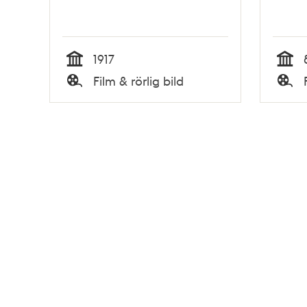
1917
Tid
Tid
Film & rörlig bild
Typ
Typ