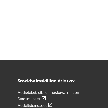
Kontakt
Stockholmskällan
Stockholmskällan drivs av
Medioteket, utbildningsförvaltningen
Stadsmuseet
Medeltidsmuseet