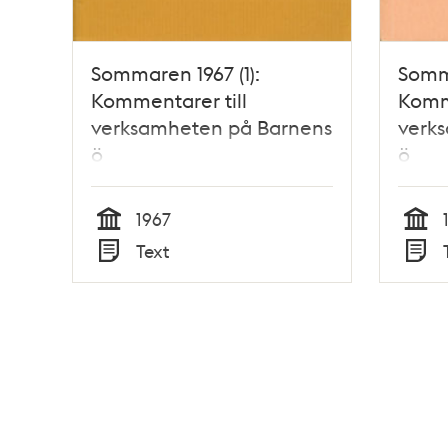
Sommaren 1967 (1):
Somma
Kommentarer till
Komme
verksamheten på Barnens
verk
ö
ö
1967
Tid
Tid
Text
Typ
Typ