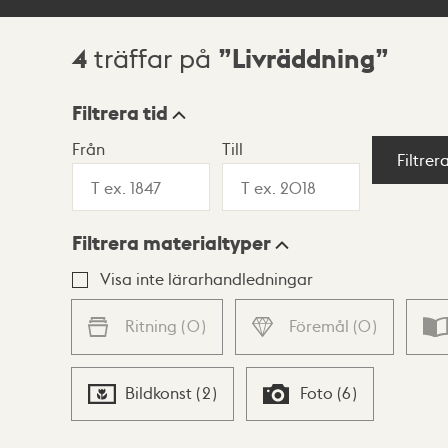
4
Livräddning
träffar på
Sökresultat
Filtrera tid
Från
Till
Visningsläge
Filtrer
Filtrera materialtyper
Lista
Karta
Visa inte lärarhandledningar
Ritning
(
0
)
Föremål
(
0
)
Bildkonst
(
2
)
Foto
(
6
)