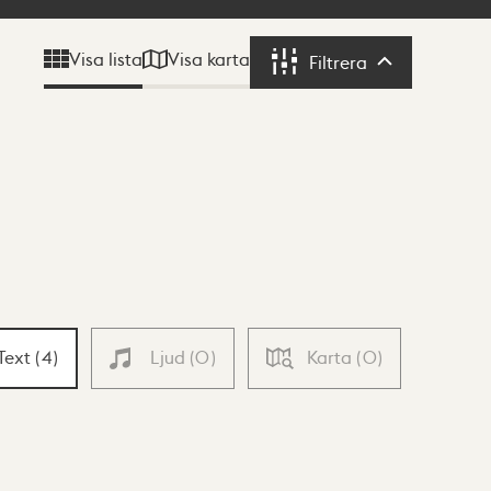
Visa karta
Visa lista
Filtrera
Filtrera
Text
(
4
)
Ljud
(
0
)
Karta
(
0
)