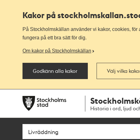
Kakor på stockholmskallan
.st
På Stockholmskällan använder vi kakor, cookies, för a
fungera på ett bra sätt för dig.
Om kakor på Stockholmskällan
Godkänn alla kakor
Välj vilka kak
Till
Till
Stockholmsk
navigationen
huvudinnehållet
Historia i ord, ljud oc
Sök
Fritextsök