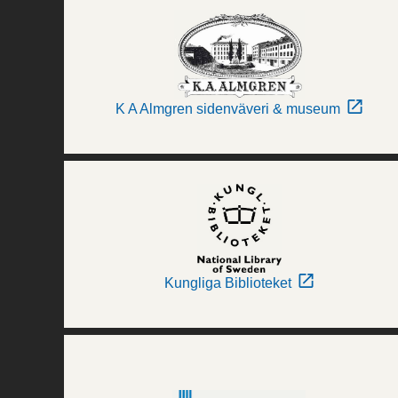
K A Almgren sidenväveri & museum
Kungliga Biblioteket