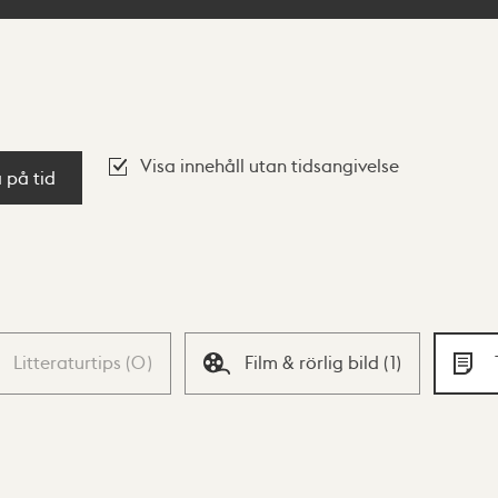
Visa innehåll utan tidsangivelse
a på tid
Litteraturtips
(
0
)
Film & rörlig bild
(
1
)