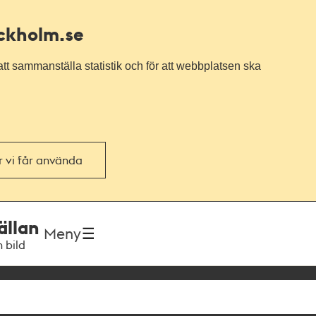
ockholm.se
tt sammanställa statistik och för att webbplatsen ska
or vi får använda
ällan
Meny
h bild