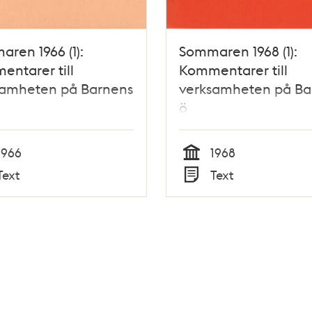
ren 1966 (1):
Sommaren 1968 (1):
ntarer till
Kommentarer till
samheten på Barnens
verksamheten på Ba
ö
1966
1968
Tid
Text
Text
Typ