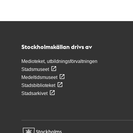
Kontakt
Stockholmskällan
Stockholmskällan drivs av
Medioteket, utbildningsförvaltningen
Stadsmuseet
Medeltidsmuseet
Stadsbiblioteket
Stadsarkivet