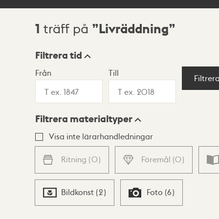
1
Livräddning
träff på
Sökresultat
Filtrera tid
Från
Till
Visningsläge
Filtrer
Filtrera materialtyper
Lista
Karta
Visa inte lärarhandledningar
Ritning
(
0
)
Föremål
(
0
)
Bildkonst
(
2
)
Foto
(
6
)