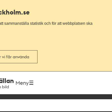
ockholm.se
tt sammanställa statistik och för att webbplatsen ska
or vi får använda
ällan
Meny
h bild