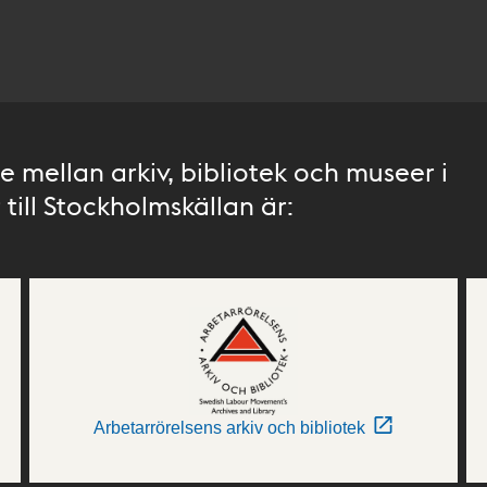
 mellan arkiv, bibliotek och museer i
till Stockholmskällan är:
Arbetarrörelsens arkiv och bibliotek