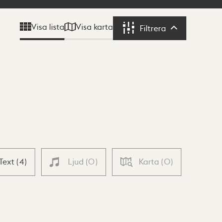
Visa karta
Visa lista
Filtrera
Filtrera
Text
(
4
)
Ljud
(
0
)
Karta
(
0
)