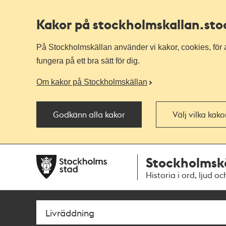
Kakor på stockholmskallan
.st
På Stockholmskällan använder vi kakor, cookies, för a
fungera på ett bra sätt för dig.
Om kakor på Stockholmskällan
Godkänn alla kakor
Välj vilka kak
Till
Till
Stockholmsk
navigationen
huvudinnehållet
Historia i ord, ljud oc
Sök
Fritextsök