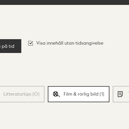
Visa innehåll utan tidsangivelse
a på tid
Litteraturtips
(
0
)
Film & rörlig bild
(
1
)