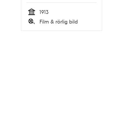
1913
Tid
Film & rörlig bild
Typ