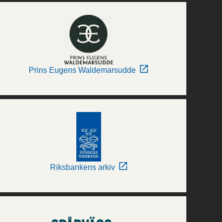
Prins Eugens Waldemarsudde
Riksbankens arkiv