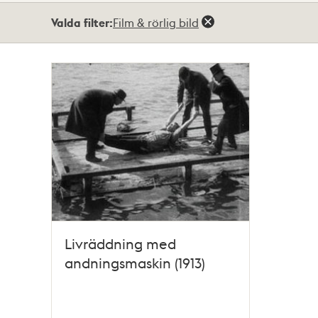
Totalt
Valda filter:
Film & rörlig bild
1
träffar
Livräddning med
andningsmaskin (1913)