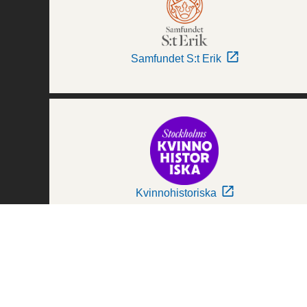
Samfundet S:t Erik
Kvinnohistoriska