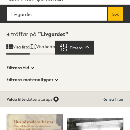
Sök
Fritextsök
Sök
Sökresultat
4
träffar på
Livgardet
Visa karta
Visa lista
Filtrera
Filtrera
Filtrera tid
Filtrera materialtyper
Visningsläge
Totalt
Valda filter:
Litteraturtips
Rensa filter
4
träffar
Lista
Karta