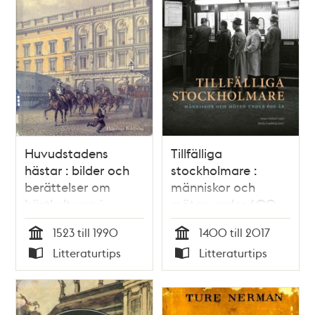
Huvudstadens
Tillfälliga
hästar : bilder och
stockholmare :
berättelser om
människor och
hästkulturen i
möten under 600
Stockholm under
år
1523 till 1990
1400 till 2017
fem sekler
Tid
Tid
Litteraturtips
Litteraturtips
Typ
Typ