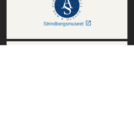
Strindbergsmuseet
Thielska Galleriet
Världskulturmuseerna