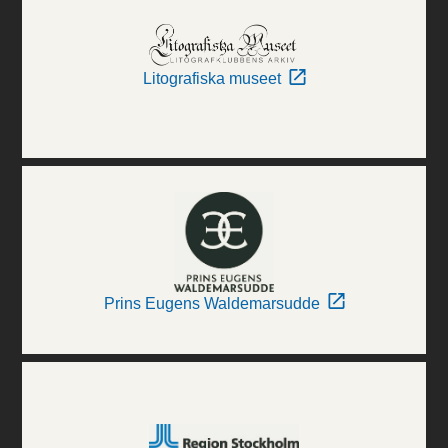
Litografiska museet
Prins Eugens Waldemarsudde