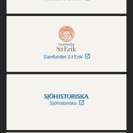
Samfundet S:t Erik
Sjöhistoriska