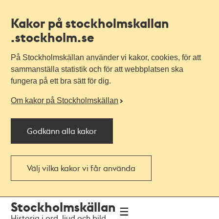
Kakor på stockholmskallan
.stockholm.se
På Stockholmskällan använder vi kakor, cookies, för att
sammanställa statistik och för att webbplatsen ska
fungera på ett bra sätt för dig.
Om kakor på Stockholmskällan
Godkänn alla kakor
Välj vilka kakor vi får använda
Till
Till
Stockholmskällan
navigationen
huvudinnehållet
Historia i ord, ljud och bild