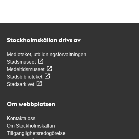
Kontakt
Stockholmskällan
Stockholmskällan drivs av
Medioteket, utbildningsförvaltningen
Stadsmuseet
Medeltidsmuseet
Stadsbiblioteket
Stadsarkivet
Om webbplatsen
Kontakta oss
Om Stockholmskällan
Tillgänglighetsredogörelse