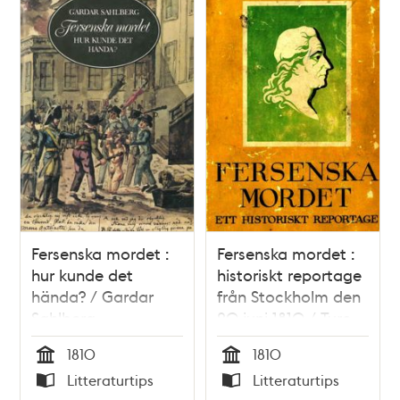
Fersenska mordet :
Fersenska mordet :
hur kunde det
historiskt reportage
hända? / Gardar
från Stockholm den
Sahlberg
20 juni 1810 / Ture
Nerman
1810
1810
Tid
Tid
Litteraturtips
Litteraturtips