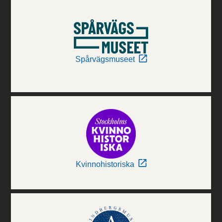
Spårvägsmuseet
Kvinnohistoriska