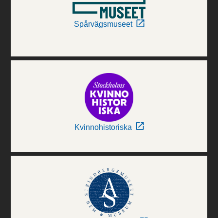
Spårvägsmuseet
Kvinnohistoriska