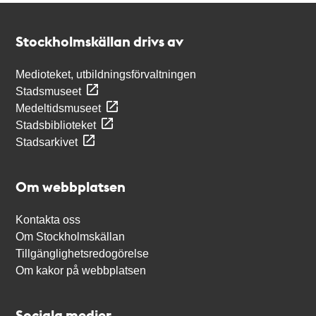
Kontakt
Stockholmskällan
Stockholmskällan drivs av
Medioteket, utbildningsförvaltningen
Stadsmuseet
Medeltidsmuseet
Stadsbiblioteket
Stadsarkivet
Om webbplatsen
Kontakta oss
Om Stockholmskällan
Tillgänglighetsredogörelse
Om kakor på webbplatsen
Sociala medier