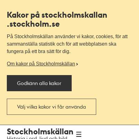
Kakor på stockholmskallan
.stockholm.se
På Stockholmskällan använder vi kakor, cookies, för att
sammanställa statistik och för att webbplatsen ska
fungera på ett bra sätt för dig.
Om kakor på Stockholmskällan
Godkänn alla kakor
Välj vilka kakor vi får använda
Till
Till
Stockholmskällan
navigationen
huvudinnehållet
Historia i ord, ljud och bild