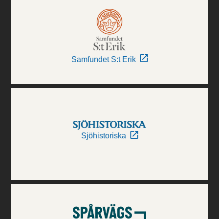
Samfundet S:t Erik
Sjöhistoriska