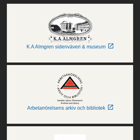
K A Almgren sidenväveri & museum
Arbetarrörelsens arkiv och bibliotek