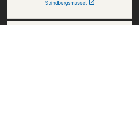
Strindbergsmuseet
Thielska Galleriet
Världskulturmuseerna