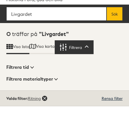
Sök
Fritextsök
Sök
Sökresultat
0
träffar på
Livgardet
Visa karta
Visa lista
Filtrera
Filtrera
Filtrera tid
Filtrera materialtyper
Visningsläge
Totalt
Valda filter:
Ritning
Rensa filter
0
träffar
Lista
Karta