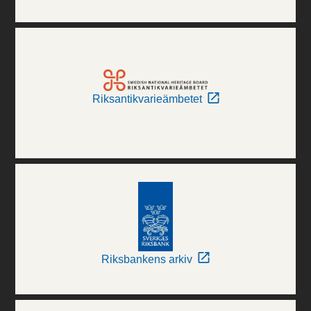
Riksantikvarieämbetet
Riksbankens arkiv