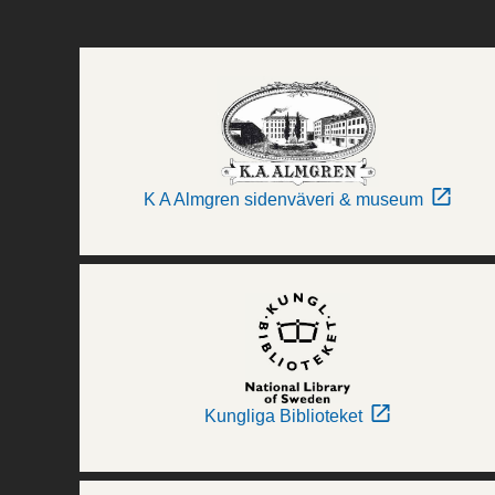
K A Almgren sidenväveri & museum
Kungliga Biblioteket