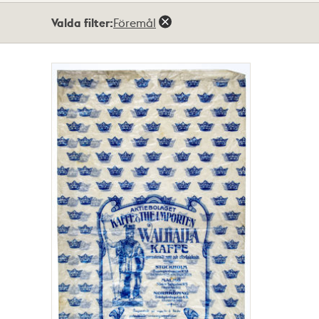
Totalt
Valda filter:
Föremål
1
träffar