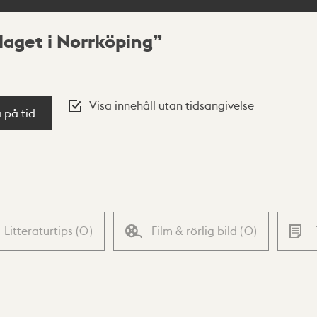
laget i Norrköping
Visa innehåll utan tidsangivelse
a på tid
Litteraturtips
(
0
)
Film & rörlig bild
(
0
)