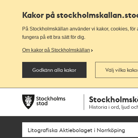
Kakor på stockholmskallan
.st
På Stockholmskällan använder vi kakor, cookies, för a
fungera på ett bra sätt för dig.
Om kakor på Stockholmskällan
Godkänn alla kakor
Välj vilka kak
Till
Till
Stockholmsk
navigationen
huvudinnehållet
Historia i ord, ljud oc
Sök
Fritextsök