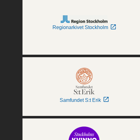
Regionarkivet Stockholm
Samfundet S:t Erik