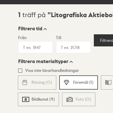
1
Litografiska Aktiebo
träff på
Sökresultat
Filtrera tid
Från
Till
Visningsläge
Filtrer
Filtrera materialtyper
Lista
Karta
Visa inte lärarhandledningar
Ritning
(
0
)
Föremål
(
1
)
Bildkonst
(
9
)
Foto
(
0
)