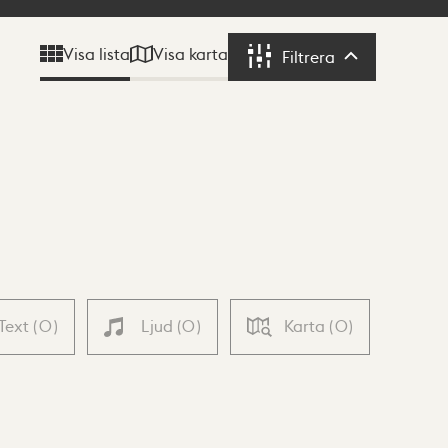
Visa karta
Visa lista
Filtrera
Filtrera
Text
(
0
)
Ljud
(
0
)
Karta
(
0
)