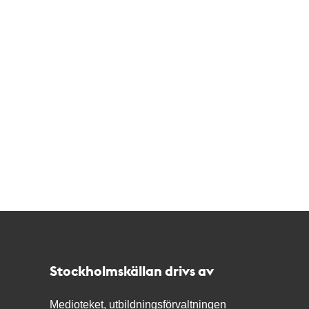
Kontakt
Stockholmskällan
Stockholmskällan drivs av
Medioteket, utbildningsförvaltningen