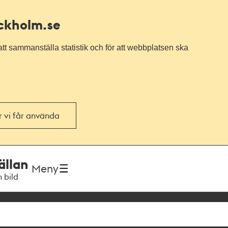
ockholm.se
tt sammanställa statistik och för att webbplatsen ska
or vi får använda
ällan
Meny
h bild