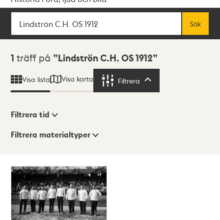
Sök
Fritextsök
Sök
Sökresultat
1
träff på
Lindströn C.H. OS 1912
Visa karta
Visa lista
Filtrera
Filtrera
Filtrera tid
Filtrera materialtyper
Visningsläge
Totalt
1
träffar
Lista
Karta