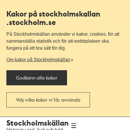
Kakor på stockholmskallan
.stockholm.se
På Stockholmskällan använder vi kakor, cookies, för att
sammanställa statistik och för att webbplatsen ska
fungera på ett bra sätt för dig.
Om kakor på Stockholmskällan
Godkänn alla kakor
Välj vilka kakor vi får använda
Till
Till
Stockholmskällan
navigationen
huvudinnehållet
Historia i ord, ljud och bild