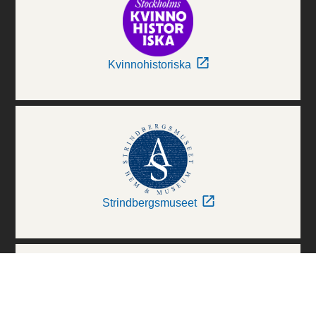
Kvinnohistoriska
Strindbergsmuseet