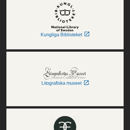
Kungliga Biblioteket
Litografiska museet