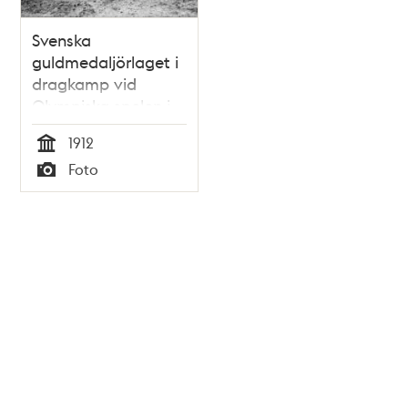
Svenska
guldmedaljörlaget i
dragkamp vid
Olympiska spelen i
Stockholm 1912
1912
Tid
Foto
Typ