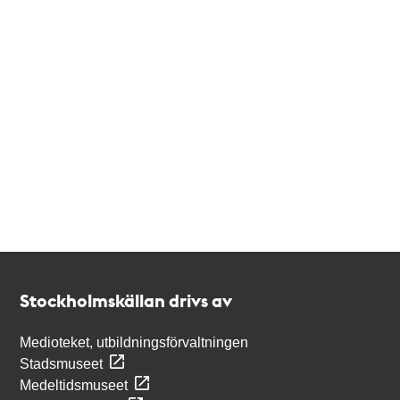
Kontakt
Stockholmskällan
Stockholmskällan drivs av
Medioteket, utbildningsförvaltningen
Stadsmuseet
Medeltidsmuseet