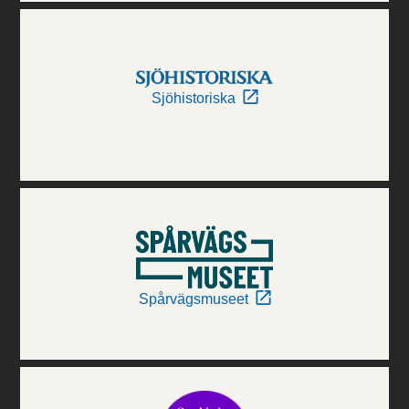
Sjöhistoriska
Spårvägsmuseet