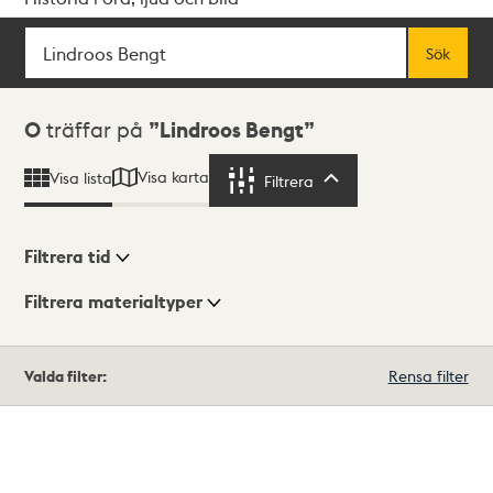
Sök
Fritextsök
Sök
Sökresultat
0
träffar på
Lindroos Bengt
Visa karta
Visa lista
Filtrera
Filtrera
Filtrera tid
Filtrera materialtyper
Visningsläge
Totalt
Valda filter:
Rensa filter
0
träffar
Lista
Karta