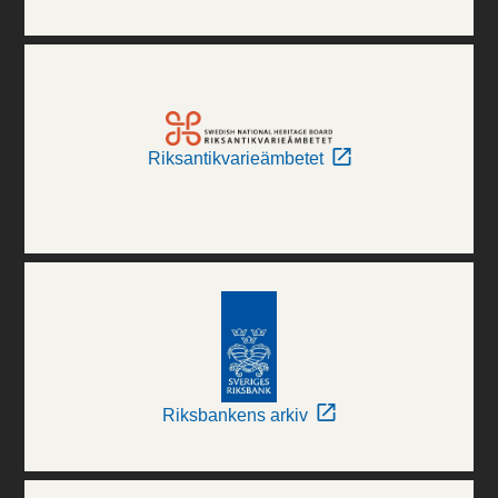
Riksantikvarieämbetet
Riksbankens arkiv