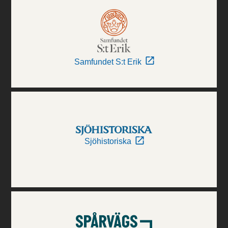
Samfundet S:t Erik
Sjöhistoriska