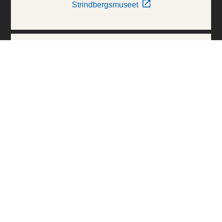
Strindbergsmuseet
Thielska Galleriet
Världskulturmuseerna