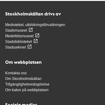
Kontakt
Stockholmskällan
Stockholmskällan drivs av
Medioteket, utbildningsförvaltningen
Stadsmuseet
Medeltidsmuseet
Stadsbiblioteket
Stadsarkivet
Om webbplatsen
Kontakta oss
Om Stockholmskällan
Tillgänglighetsredogörelse
Om kakor på webbplatsen
Sociala medier