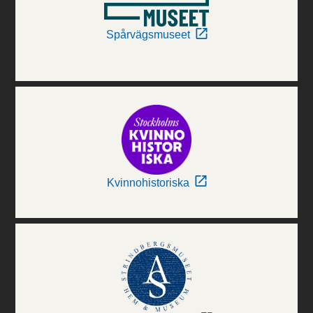
Spårvägsmuseet
Kvinnohistoriska