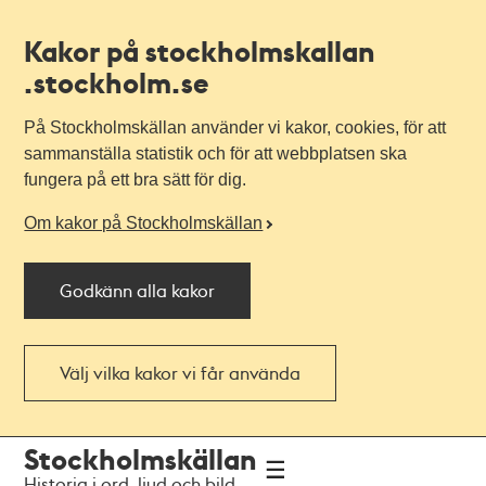
Kakor på stockholmskallan
.stockholm.se
På Stockholmskällan använder vi kakor, cookies, för att
sammanställa statistik och för att webbplatsen ska
fungera på ett bra sätt för dig.
Om kakor på Stockholmskällan
Godkänn alla kakor
Välj vilka kakor vi får använda
Till
Till
Stockholmskällan
navigationen
huvudinnehållet
Historia i ord, ljud och bild