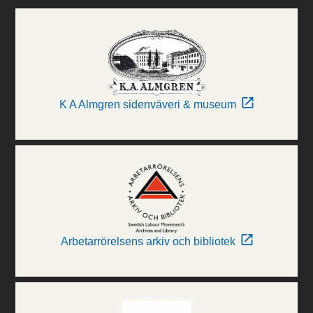
K A Almgren sidenväveri & museum
Arbetarrörelsens arkiv och bibliotek