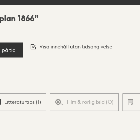
plan 1866
Visa innehåll utan tidsangivelse
a på tid
Litteraturtips
(
1
)
Film & rörlig bild
(
0
)