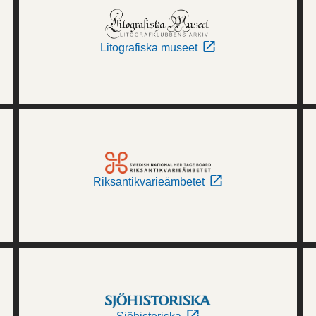
Litografiska museet
Riksantikvarieämbetet