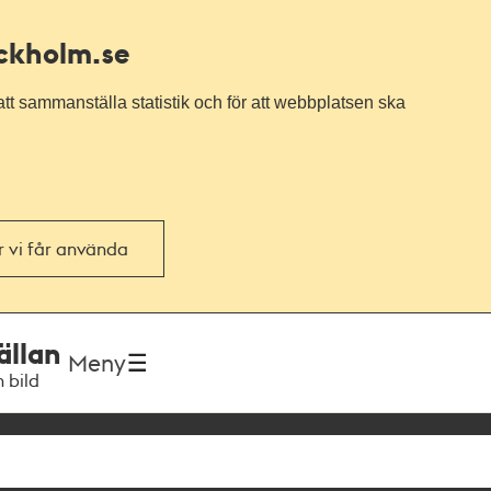
ockholm.se
tt sammanställa statistik och för att webbplatsen ska
or vi får använda
ällan
Meny
h bild