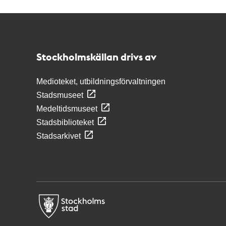
Kontakt
Stockholmskällan
Stockholmskällan drivs av
Medioteket, utbildningsförvaltningen
Stadsmuseet
Medeltidsmuseet
Stadsbiblioteket
Stadsarkivet