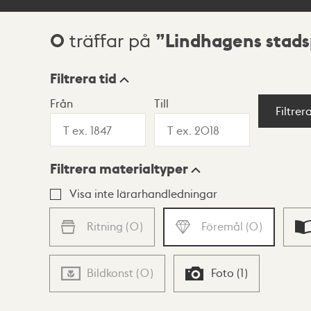
0
Lindhagens stads
träffar på
Sökresultat
Filtrera tid
Från
Till
Visningsläge
Filtrer
Filtrera materialtyper
Lista
Karta
Visa inte lärarhandledningar
Ritning
(
0
)
Föremål
(
0
)
Bildkonst
(
0
)
Foto
(
1
)