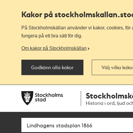
Kakor på stockholmskallan
.st
På Stockholmskällan använder vi kakor, cookies, för a
fungera på ett bra sätt för dig.
Om kakor på Stockholmskällan
Godkänn alla kakor
Välj vilka kak
Till
Till
Stockholmsk
navigationen
huvudinnehållet
Historia i ord, ljud oc
Sök
Fritextsök