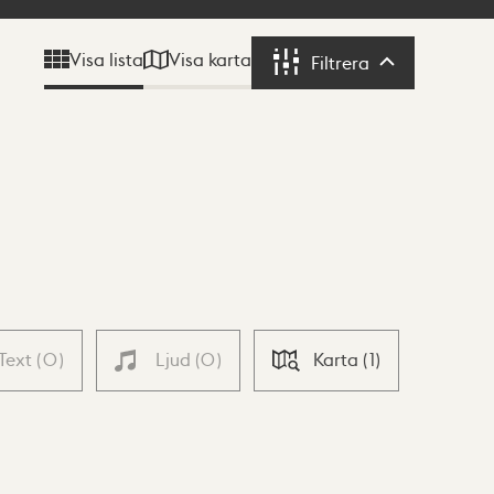
Visa karta
Visa lista
Filtrera
Filtrera
Text
(
0
)
Ljud
(
0
)
Karta
(
1
)