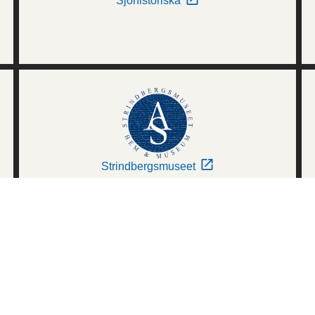
Sjöhistoriska
Strindbergsmuseet