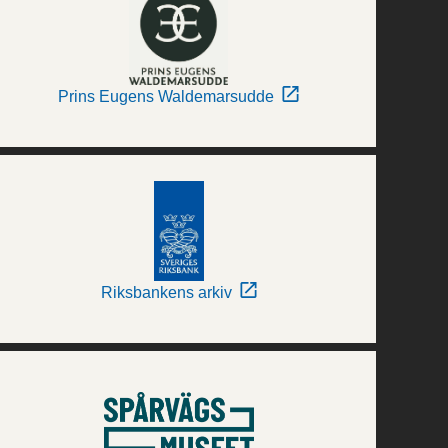
Prins Eugens Waldemarsudde
Riksbankens arkiv