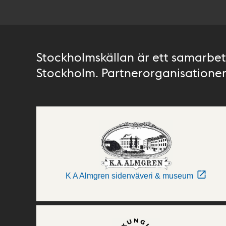
Stockholmskällan är ett samarbete
Stockholm. Partnerorganisationer 
K A Almgren sidenväveri & museum