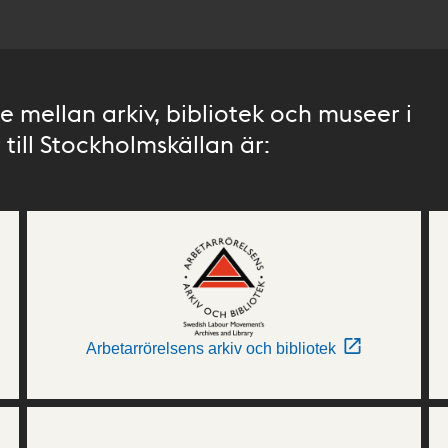
 mellan arkiv, bibliotek och museer i
till Stockholmskällan är:
Arbetarrörelsens arkiv och bibliotek