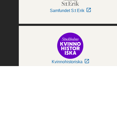
Samfundet S:t Erik
Kvinnohistoriska
Världskulturmuseerna