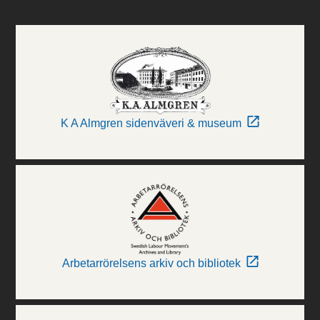
K A Almgren sidenväveri & museum
Arbetarrörelsens arkiv och bibliotek