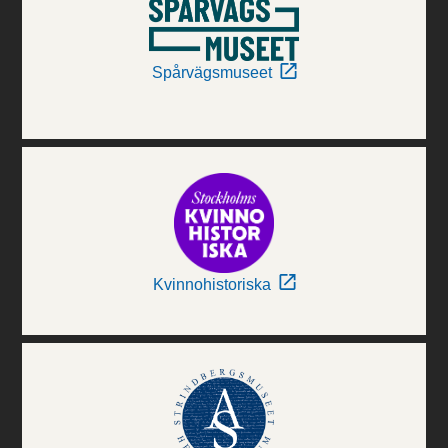
Spårvägsmuseet
Kvinnohistoriska