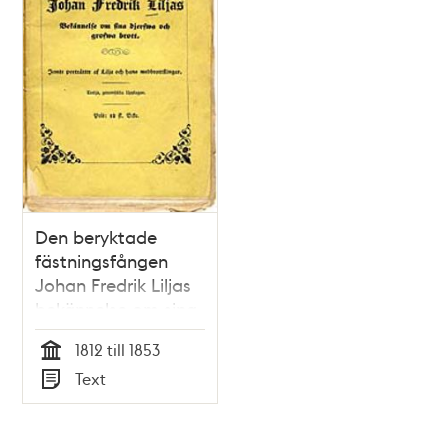
Den beryktade
fästningsfången
Johan Fredrik Liljas
bekännelse om sina
djerfwa och grofwa
1812 till 1853
brott : jemte
Tid
Text
porträtter af Lilja
Typ
och hans
medbrottslingar.