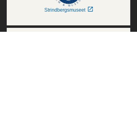
Strindbergsmuseet
Thielska Galleriet
Världskulturmuseerna