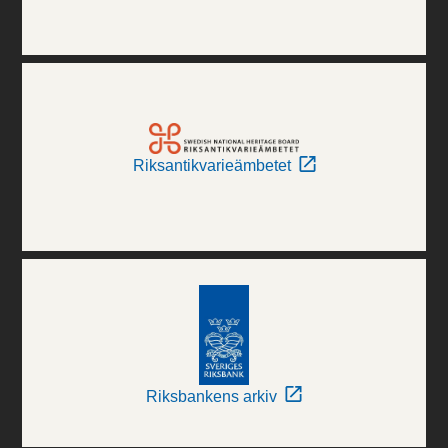
Riksantikvarieämbetet
Riksbankens arkiv