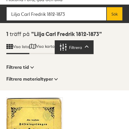
Sök
Fritextsök
Sök
Sökresultat
1
träff på
Lilja Carl Fredrik 1812-1873
Visa karta
Visa lista
Filtrera
Filtrera
Filtrera tid
Filtrera materialtyper
Visningsläge
Totalt
1
träffar
Lista
Karta