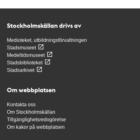
Kontakt
Stockholmskällan
Stockholmskällan drivs av
Medioteket, utbildningsförvaltningen
Stadsmuseet
Medeltidsmuseet
Stadsbiblioteket
Stadsarkivet
Om webbplatsen
Kontakta oss
Om Stockholmskällan
Tillgänglighetsredogörelse
Om kakor på webbplatsen