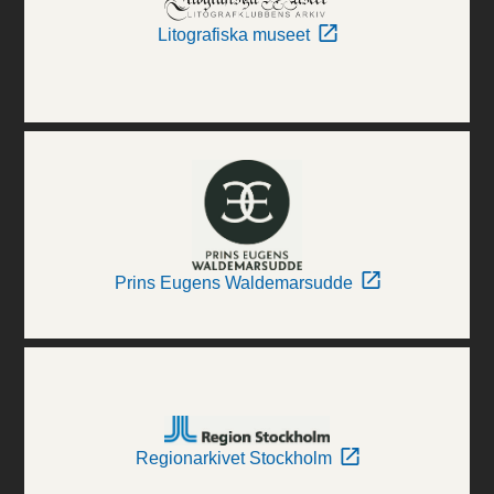
Litografiska museet
Prins Eugens Waldemarsudde
Regionarkivet Stockholm