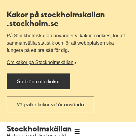
Kakor på stockholmskallan
.stockholm.se
På Stockholmskällan använder vi kakor, cookies, för att
sammanställa statistik och för att webbplatsen ska
fungera på ett bra sätt för dig.
Om kakor på Stockholmskällan
Godkänn alla kakor
Välj vilka kakor vi får använda
Till
Till
Stockholmskällan
navigationen
huvudinnehållet
Historia i ord, ljud och bild