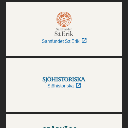
Samfundet S:t Erik
Sjöhistoriska