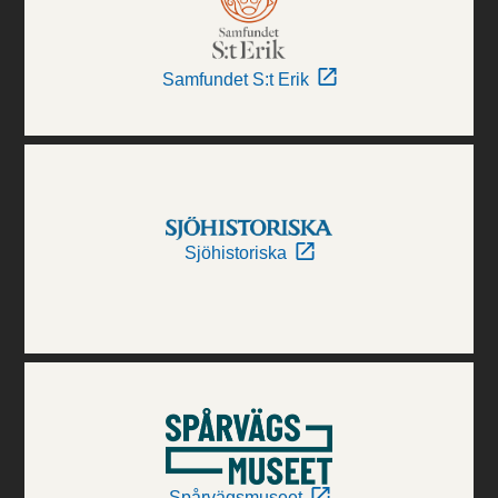
Samfundet S:t Erik
Sjöhistoriska
Spårvägsmuseet