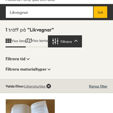
Sök
Fritextsök
Sök
Sökresultat
1
träff på
Likvagnar
Visa karta
Visa lista
Filtrera
Filtrera
Filtrera tid
Filtrera materialtyper
Visningsläge
Totalt
Valda filter:
Litteraturtips
Rensa filter
1
träffar
Lista
Karta