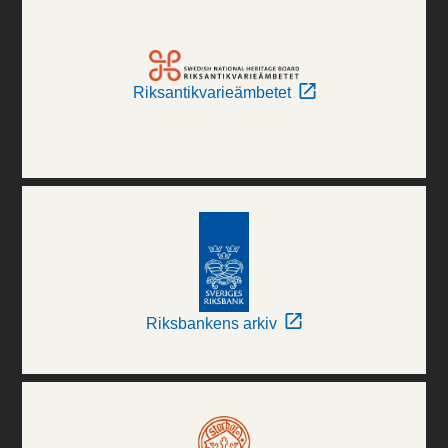
Riksantikvarieämbetet
Riksbankens arkiv