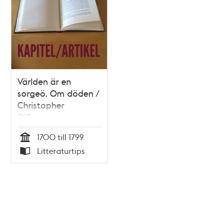
Världen är en
sorgeö. Om döden /
Christopher
O'Regan
1700 till 1799
Tid
Litteraturtips
Typ