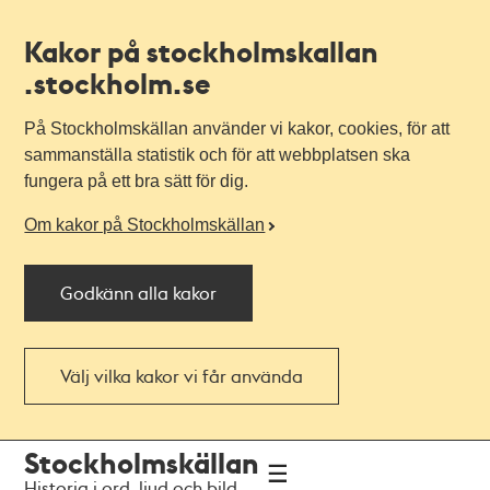
Kakor på stockholmskallan
.stockholm.se
På Stockholmskällan använder vi kakor, cookies, för att
sammanställa statistik och för att webbplatsen ska
fungera på ett bra sätt för dig.
Om kakor på Stockholmskällan
Godkänn alla kakor
Välj vilka kakor vi får använda
Till
Till
Stockholmskällan
navigationen
huvudinnehållet
Historia i ord, ljud och bild