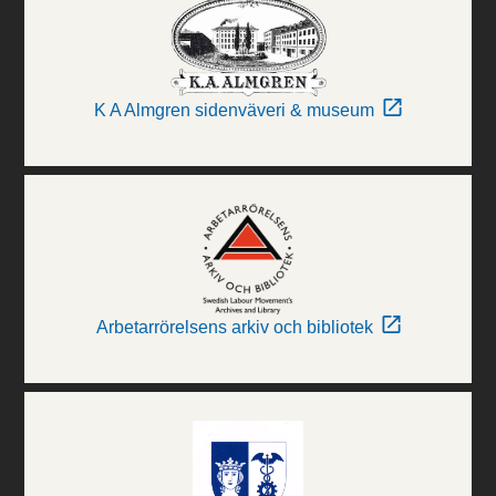
K A Almgren sidenväveri & museum
Arbetarrörelsens arkiv och bibliotek