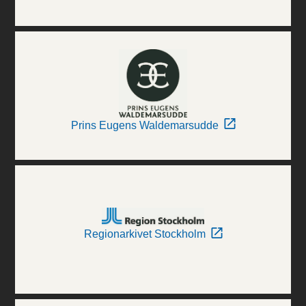
Prins Eugens Waldemarsudde
Regionarkivet Stockholm