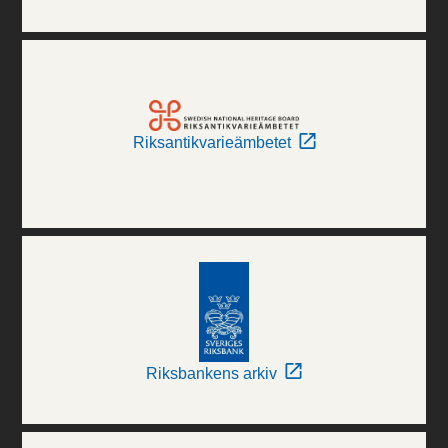
Riksantikvarieämbetet
Riksbankens arkiv