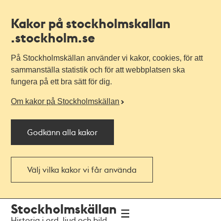
Kakor på stockholmskallan
.stockholm.se
På Stockholmskällan använder vi kakor, cookies, för att
sammanställa statistik och för att webbplatsen ska
fungera på ett bra sätt för dig.
Om kakor på Stockholmskällan
Godkänn alla kakor
Välj vilka kakor vi får använda
Till
Till
Stockholmskällan
navigationen
huvudinnehållet
Historia i ord, ljud och bild