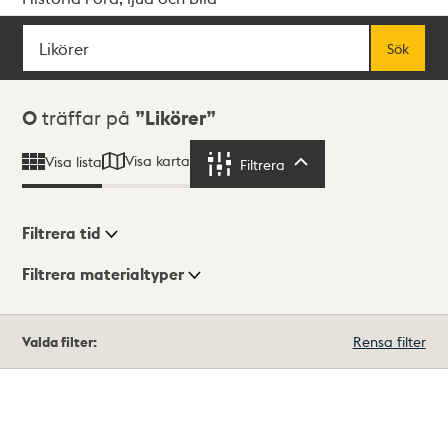
Sök
Fritextsök
Sök
Sökresultat
0
träffar på
Likörer
Visa karta
Visa lista
Filtrera
Filtrera
Filtrera tid
Filtrera materialtyper
Visningsläge
Totalt
Valda filter:
Rensa filter
0
träffar
Lista
Karta