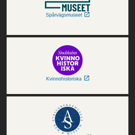
Spårvägsmuseet
Kvinnohistoriska