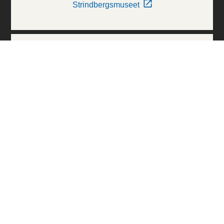
Strindbergsmuseet
Thielska Galleriet
Världskulturmuseerna