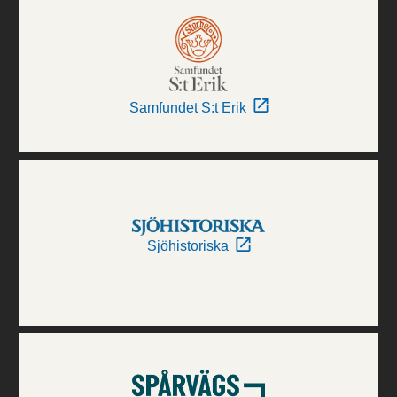
Samfundet S:t Erik
Sjöhistoriska