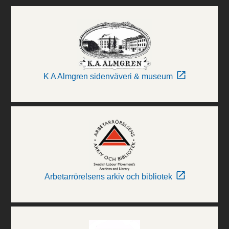
K A Almgren sidenväveri & museum
Arbetarrörelsens arkiv och bibliotek