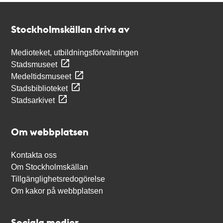
Kontakt
Stockholmskällan
Stockholmskällan drivs av
Medioteket, utbildningsförvaltningen
Stadsmuseet
Medeltidsmuseet
Stadsbiblioteket
Stadsarkivet
Om webbplatsen
Kontakta oss
Om Stockholmskällan
Tillgänglighetsredogörelse
Om kakor på webbplatsen
Sociala medier