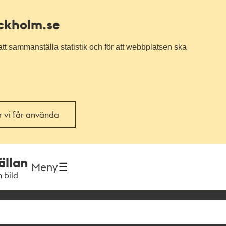
ockholm.se
tt sammanställa statistik och för att webbplatsen ska
or vi får använda
ällan
Meny
h bild