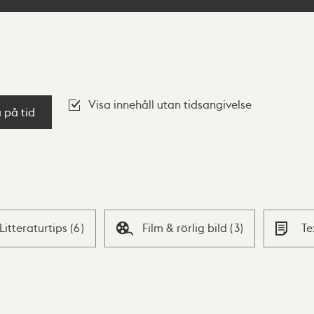
Visa innehåll utan tidsangivelse
a på tid
Litteraturtips
(
6
)
Film & rörlig bild
(
3
)
Te