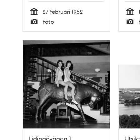
27 februari 1952
Tid
Tid
Foto
Typ
Typ
Lidingövägen 1,
Utsik