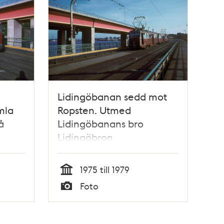
Lidingöbanan sedd mot
mla
Ropsten. Utmed
å
Lidingöbanans bro
Lidingöbron
1975 till 1979
Tid
Foto
Typ