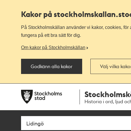
Kakor på stockholmskallan
.st
På Stockholmskällan använder vi kakor, cookies, för a
fungera på ett bra sätt för dig.
Om kakor på Stockholmskällan
Godkänn alla kakor
Välj vilka kak
Till
Till
Stockholmsk
navigationen
huvudinnehållet
Historia i ord, ljud oc
Sök
Fritextsök