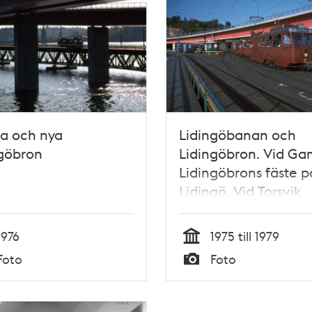
a och nya
Lidingöbanan och
ngöbron
Lidingöbron. Vid Ga
Lidingöbrons fäste p
Lidingö. Vid Torsvik
1976
1975 till 1979
Tid
Foto
Foto
Typ