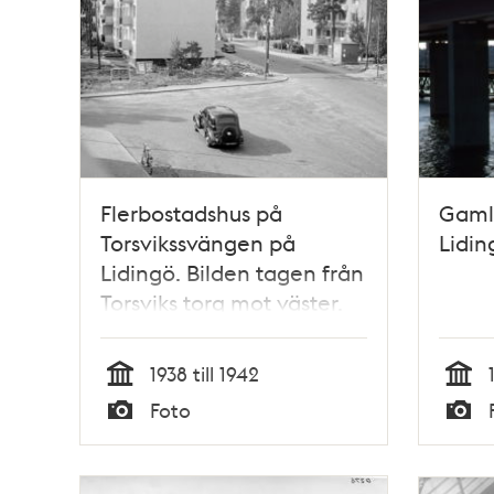
Flerbostadshus på
Gaml
Torsvikssvängen på
Lidi
Lidingö. Bilden tagen från
Torsviks torg mot väster.
1938 till 1942
Tid
Tid
Foto
Typ
Typ