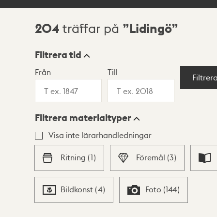
204
Lidingö
träffar på
Sökresultat
Filtrera tid
Från
Till
Visningsläge
Filtrer
Filtrera materialtyper
Lista
Karta
Visa inte lärarhandledningar
Ritning
(
1
)
Föremål
(
3
)
Bildkonst
(
4
)
Foto
(
144
)