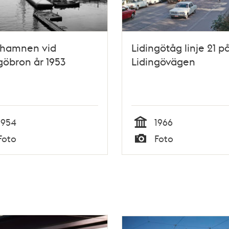
ahamnen vid
Lidingötåg linje 21 p
göbron år 1953
Lidingövägen
1954
1966
Tid
Foto
Foto
Typ