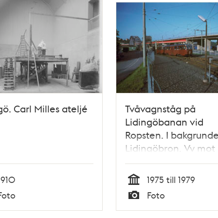
gö. Carl Milles ateljé
Tvåvagnståg på
Lidingöbanan vid
Ropsten. I bakgrund
Lidingöbron. Vy mot
Lidingö
1910
1975 till 1979
Tid
Foto
Foto
Typ