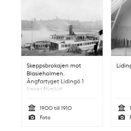
Skeppsbrokajen mot
Lidin
Blasieholmen.
Ångfartyget Lidingö 1
ligger förtöjd
1900 till 1910
Tid
Tid
Foto
Typ
Typ