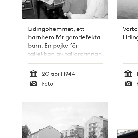
Lidingöhemmet, ett
Värt
barnhem för gomdefekta
Lidin
barn. En pojke får
tallektion av tallärarinnan
Märta Mörling. (Barnen
var mellan 4-6 år och
20 april 1944
behandlingstiden kunde
Tid
Tid
Foto
varierade från ca 2-8
Typ
Typ
månader)