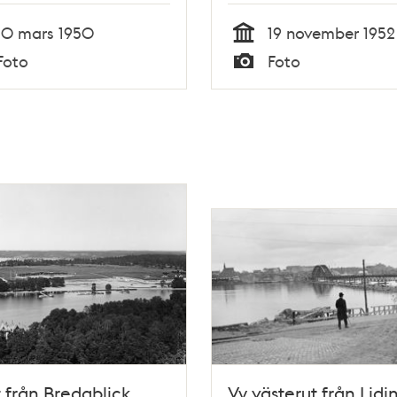
10 mars 1950
19 november 1952
Tid
Foto
Foto
Typ
t från Bredablick
Vy västerut från Lidi