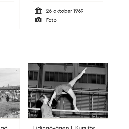
26 oktober 1969
Tid
Foto
Typ
ngö
Lidingövägen 1. Kurs för