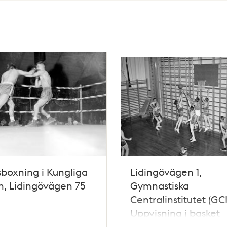
sboxning i Kungliga
Lidingövägen 1,
n, Lidingövägen 75
Gymnastiska
Centralinstitutet (GCI
Uppvisning i basket