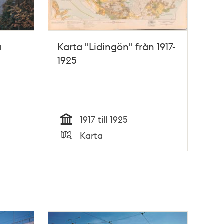
å
Karta "Lidingön" från 1917-
1925
1917 till 1925
Tid
Karta
Typ