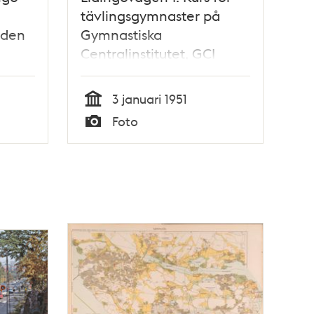
tävlingsgymnaster på
nden
Gymnastiska
Centralinstitutet, GCI
3 januari 1951
Tid
Foto
Typ