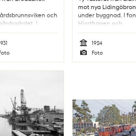
mot nya Lidingöbron
årdsbrunnsviken och
under byggnad. I fo
årdsgärdet. I
Hjorthagen och
n Lilla Värtan och
Värtagasverket.
gön
1931
1924
Tid
Foto
Foto
Typ