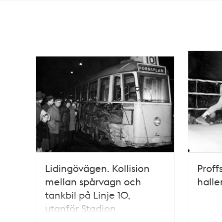
Totalt
204
träffar
Lidingövägen. Kollision
Proff
mellan spårvagn och
halle
tankbil på Linje 10,
utanför Stadion