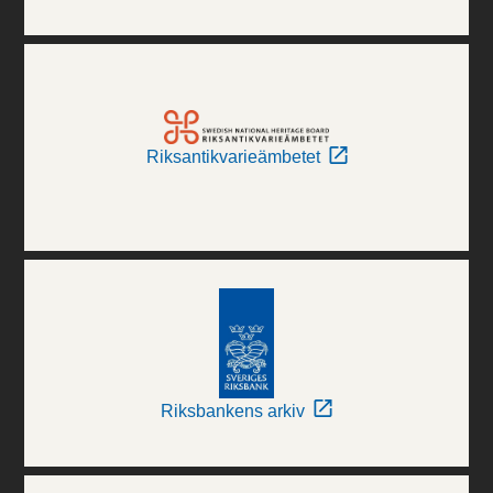
Riksantikvarieämbetet
Riksbankens arkiv