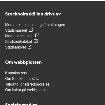
Kontakt
Stockholmskällan
Stockholmskällan drivs av
Medioteket, utbildningsförvaltningen
Stadsmuseet
Medeltidsmuseet
Stadsbiblioteket
Stadsarkivet
Om webbplatsen
Kontakta oss
Om Stockholmskällan
Tillgänglighetsredogörelse
Om kakor på webbplatsen
Sociala medier