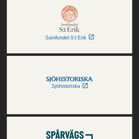
Samfundet S:t Erik
Sjöhistoriska