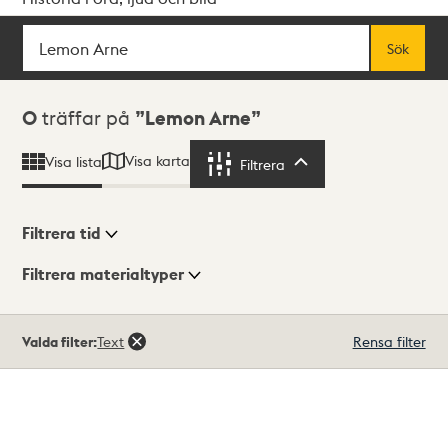
Sök
Fritextsök
Sök
Sökresultat
0
träffar på
Lemon Arne
Visa karta
Visa lista
Filtrera
Filtrera
Filtrera tid
Filtrera materialtyper
Visningsläge
Totalt
Valda filter:
Text
Rensa filter
0
träffar
Lista
Karta