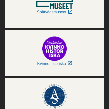
Spårvägsmuseet
Kvinnohistoriska