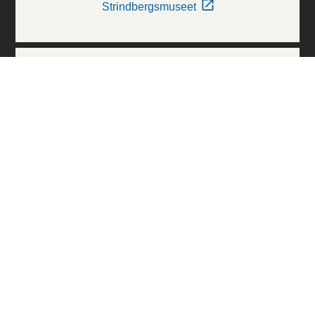
Strindbergsmuseet
Thielska Galleriet
Världskulturmuseerna