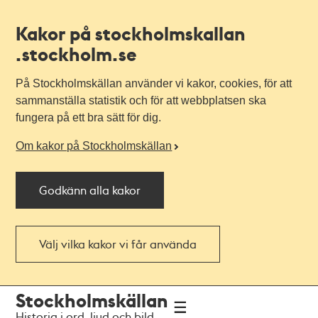
Kakor på stockholmskallan
.stockholm.se
På Stockholmskällan använder vi kakor, cookies, för att
sammanställa statistik och för att webbplatsen ska
fungera på ett bra sätt för dig.
Om kakor på Stockholmskällan
Godkänn alla kakor
Välj vilka kakor vi får använda
Till
Till
Stockholmskällan
navigationen
huvudinnehållet
Historia i ord, ljud och bild