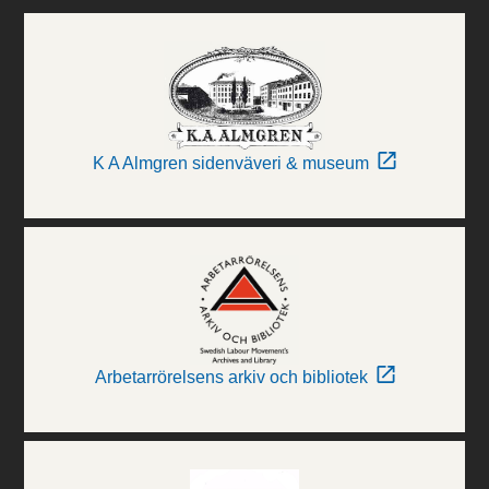
K A Almgren sidenväveri & museum
Arbetarrörelsens arkiv och bibliotek