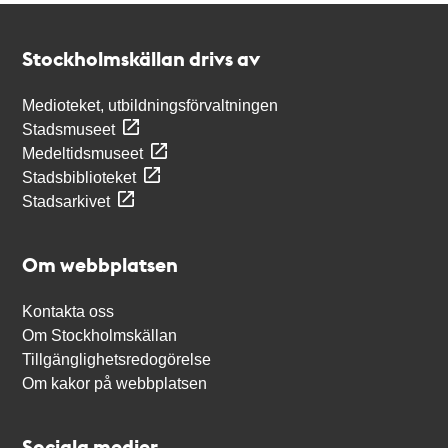
Kontakt
Stockholmskällan
Stockholmskällan drivs av
Medioteket, utbildningsförvaltningen
Stadsmuseet
Medeltidsmuseet
Stadsbiblioteket
Stadsarkivet
Om webbplatsen
Kontakta oss
Om Stockholmskällan
Tillgänglighetsredogörelse
Om kakor på webbplatsen
Sociala medier