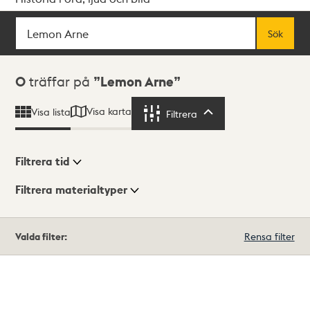
Sök
Fritextsök
Sök
Sökresultat
0
träffar på
Lemon Arne
Visa karta
Visa lista
Filtrera
Filtrera
Filtrera tid
Filtrera materialtyper
Visningsläge
Totalt
Valda filter:
Rensa filter
0
träffar
Lista
Karta