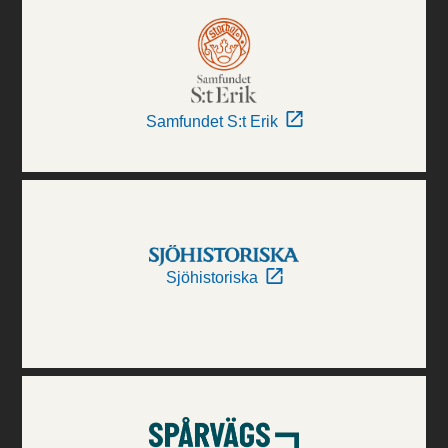
Samfundet S:t Erik
Sjöhistoriska