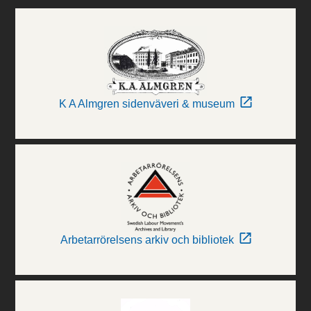
K A Almgren sidenväveri & museum
Arbetarrörelsens arkiv och bibliotek