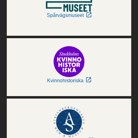
Spårvägsmuseet
Kvinnohistoriska