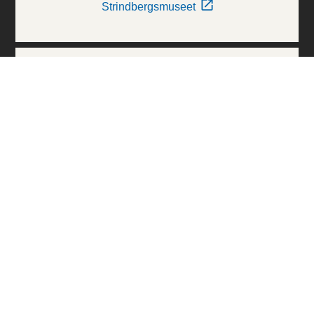
Strindbergsmuseet
Thielska Galleriet
Världskulturmuseerna