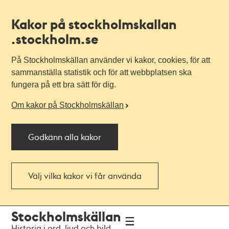
Kakor på stockholmskallan
.stockholm.se
På Stockholmskällan använder vi kakor, cookies, för att
sammanställa statistik och för att webbplatsen ska
fungera på ett bra sätt för dig.
Om kakor på Stockholmskällan
Godkänn alla kakor
Välj vilka kakor vi får använda
Till
Till
Stockholmskällan
navigationen
huvudinnehållet
Historia i ord, ljud och bild