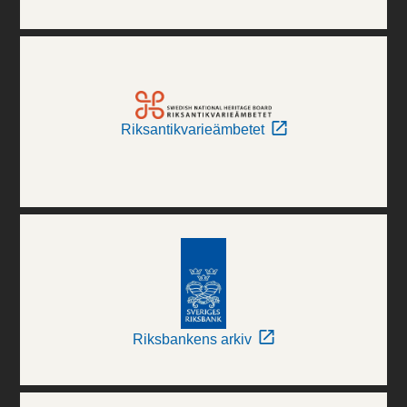
Riksantikvarieämbetet
Riksbankens arkiv