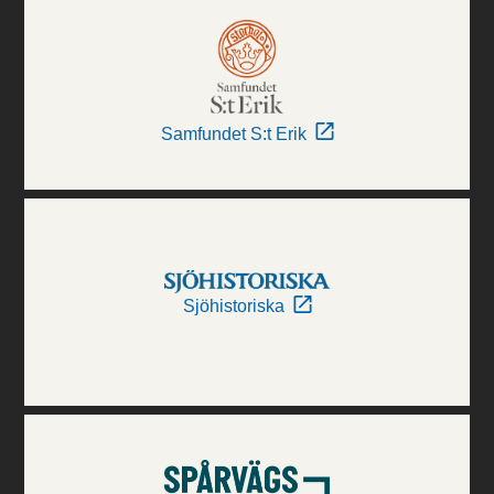
Samfundet S:t Erik
Sjöhistoriska