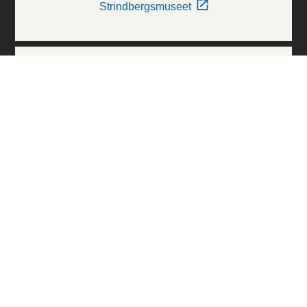
Strindbergsmuseet
Thielska Galleriet
Världskulturmuseerna