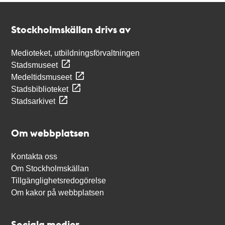
Kontakt
Stockholmskällan
Stockholmskällan drivs av
Medioteket, utbildningsförvaltningen
Stadsmuseet
Medeltidsmuseet
Stadsbiblioteket
Stadsarkivet
Om webbplatsen
Kontakta oss
Om Stockholmskällan
Tillgänglighetsredogörelse
Om kakor på webbplatsen
Sociala medier