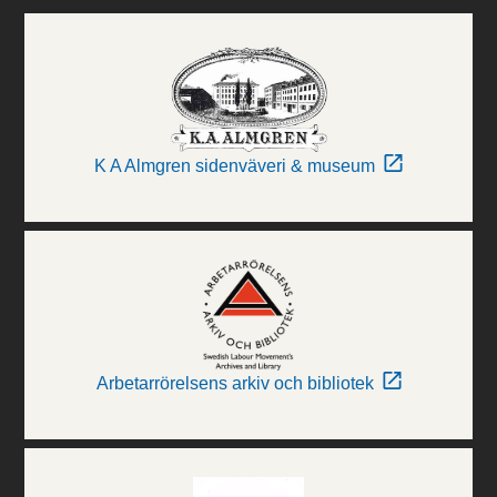
K A Almgren sidenväveri & museum
Arbetarrörelsens arkiv och bibliotek