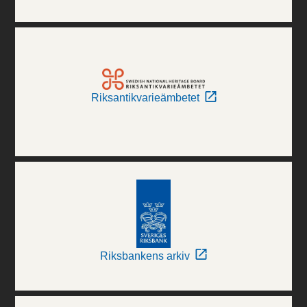
Riksantikvarieämbetet
Riksbankens arkiv