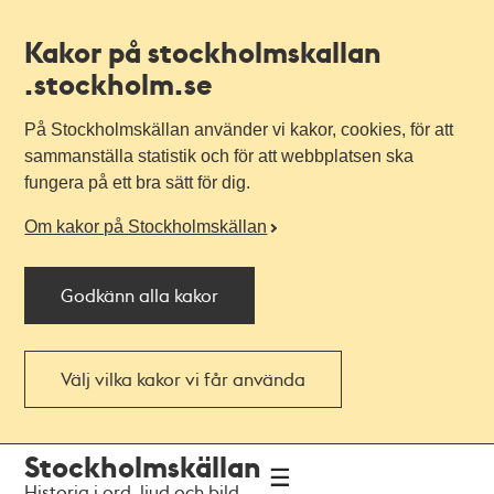
Kakor på stockholmskallan
.stockholm.se
På Stockholmskällan använder vi kakor, cookies, för att
sammanställa statistik och för att webbplatsen ska
fungera på ett bra sätt för dig.
Om kakor på Stockholmskällan
Godkänn alla kakor
Välj vilka kakor vi får använda
Till
Till
Stockholmskällan
navigationen
huvudinnehållet
Historia i ord, ljud och bild