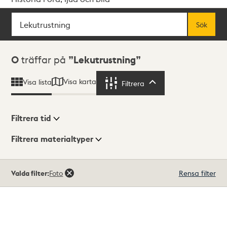
Sök
Fritextsök
Sök
Sökresultat
0
träffar på
Lekutrustning
Visa karta
Visa lista
Filtrera
Filtrera
Filtrera tid
Filtrera materialtyper
Visningsläge
Totalt
Valda filter:
Foto
Rensa filter
0
träffar
Lista
Karta