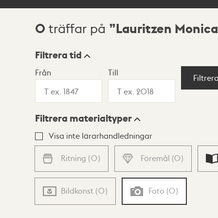
0
Lauritzen Monica
träffar på
Sökresultat
Filtrera tid
Från
Till
Visningsläge
Filtrer
Filtrera materialtyper
Lista
Karta
Visa inte lärarhandledningar
Ritning
(
0
)
Föremål
(
0
)
Bildkonst
(
0
)
Foto
(
0
)