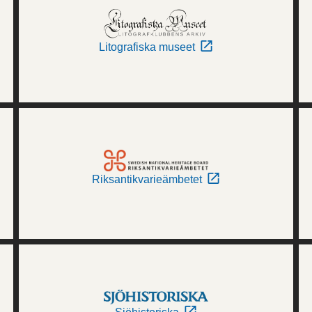
Litografiska museet
Riksantikvarieämbetet