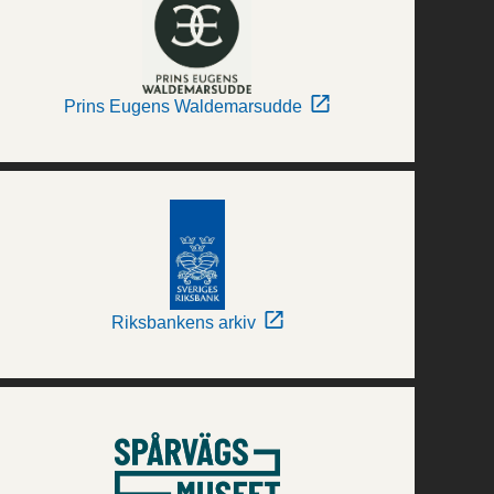
Prins Eugens Waldemarsudde
Riksbankens arkiv