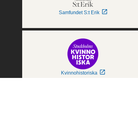
Samfundet S:t Erik
Kvinnohistoriska
Världskulturmuseerna