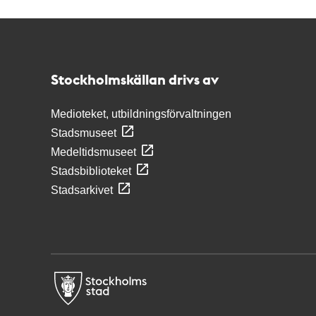
Kontakt
Stockholmskällan
Stockholmskällan drivs av
Medioteket, utbildningsförvaltningen
Stadsmuseet
Medeltidsmuseet
Stadsbiblioteket
Stadsarkivet