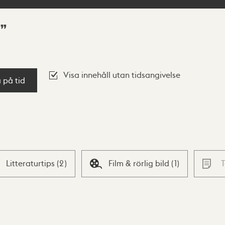
Visa innehåll utan tidsangivelse
a på tid
Litteraturtips
(
2
)
Film & rörlig bild
(
1
)