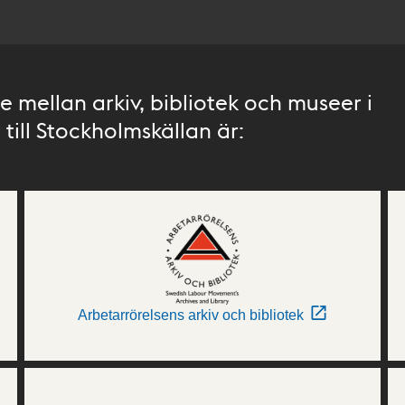
 mellan arkiv, bibliotek och museer i
till Stockholmskällan är:
Arbetarrörelsens arkiv och bibliotek