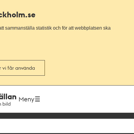
ockholm.se
tt sammanställa statistik och för att webbplatsen ska
or vi får använda
ällan
Meny
h bild