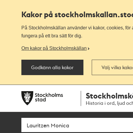
Kakor på stockholmskallan
.st
På Stockholmskällan använder vi kakor, cookies, för a
fungera på ett bra sätt för dig.
Om kakor på Stockholmskällan
Godkänn alla kakor
Välj vilka kak
Till
Till
Stockholmsk
navigationen
huvudinnehållet
Historia i ord, ljud oc
Sök
Fritextsök