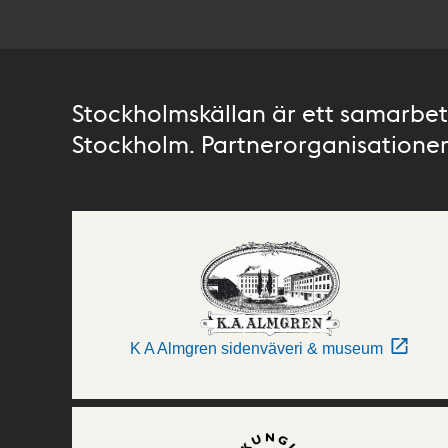
Stockholmskällan är ett samarbete
Stockholm. Partnerorganisationer 
K A Almgren sidenväveri & museum