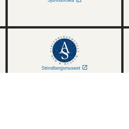
Sjöhistoriska
Strindbergsmuseet