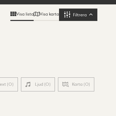
Visa karta
Visa lista
Filtrera
Filtrera
Text
(
0
)
Ljud
(
0
)
Karta
(
0
)