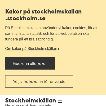
Kakor på stockholmskallan
.stockholm.se
På Stockholmskällan använder vi kakor, cookies, för att
sammanställa statistik och för att webbplatsen ska
fungera på ett bra sätt för dig.
Om kakor på Stockholmskällan
Godkänn alla kakor
Välj vilka kakor vi får använda
Till
Till
Stockholmskällan
navigationen
huvudinnehållet
Historia i ord, ljud och bild