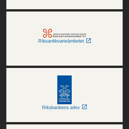
Riksantikvarieämbetet
Riksbankens arkiv