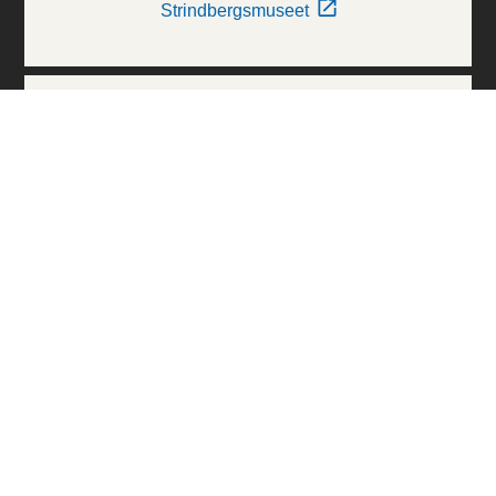
Strindbergsmuseet
Thielska Galleriet
Världskulturmuseerna