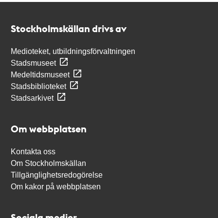
Kontakt
Stockholmskällan
Stockholmskällan drivs av
Medioteket, utbildningsförvaltningen
Stadsmuseet
Medeltidsmuseet
Stadsbiblioteket
Stadsarkivet
Om webbplatsen
Kontakta oss
Om Stockholmskällan
Tillgänglighetsredogörelse
Om kakor på webbplatsen
Sociala medier