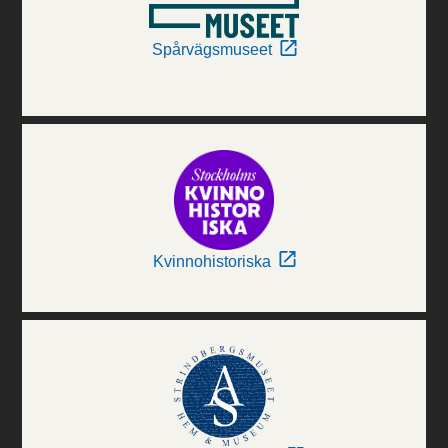
Spårvägsmuseet
Kvinnohistoriska