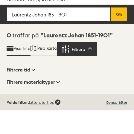
Sök
Fritextsök
Sök
Sökresultat
0
träffar på
Laurentz Johan 1851-1901
Visa karta
Visa lista
Filtrera
Filtrera
Filtrera tid
Filtrera materialtyper
Visningsläge
Totalt
Valda filter:
Litteraturtips
Rensa filter
0
träffar
Lista
Karta