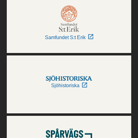
Samfundet S:t Erik
Sjöhistoriska