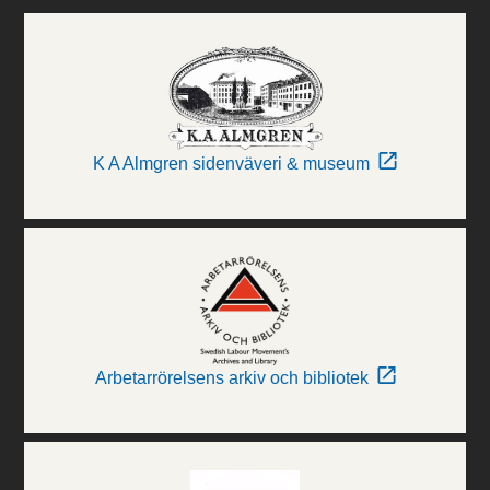
K A Almgren sidenväveri & museum
Arbetarrörelsens arkiv och bibliotek