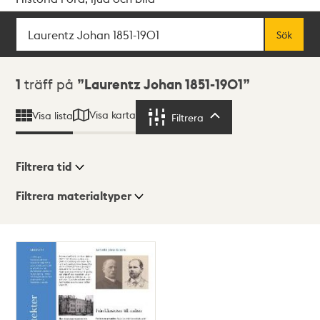
Sök
Fritextsök
Sök
Sökresultat
1
träff på
Laurentz Johan 1851-1901
Visa karta
Visa lista
Filtrera
Filtrera
Filtrera tid
Filtrera materialtyper
Visningsläge
Totalt
1
träffar
Lista
Karta