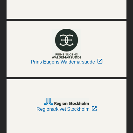
Prins Eugens Waldemarsudde
Regionarkivet Stockholm