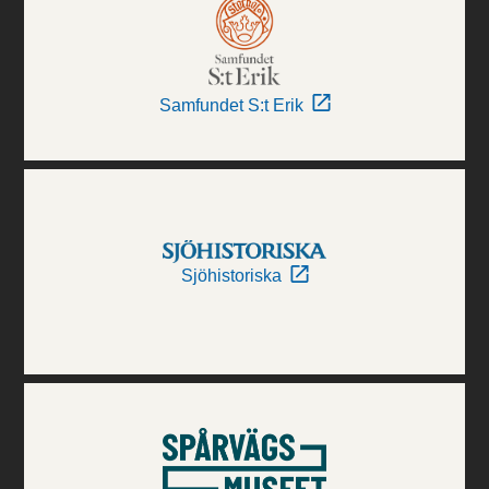
Samfundet S:t Erik
Sjöhistoriska