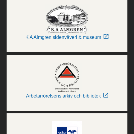
K A Almgren sidenväveri & museum
Arbetarrörelsens arkiv och bibliotek