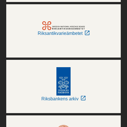
Riksantikvarieämbetet
Riksbankens arkiv