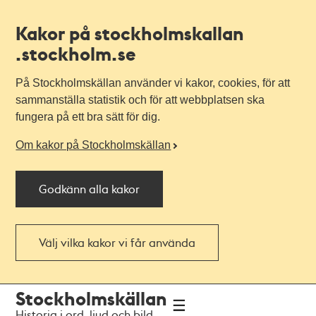
Kakor på stockholmskallan
.stockholm.se
På Stockholmskällan använder vi kakor, cookies, för att
sammanställa statistik och för att webbplatsen ska
fungera på ett bra sätt för dig.
Om kakor på Stockholmskällan
Godkänn alla kakor
Välj vilka kakor vi får använda
Till
Till
Stockholmskällan
navigationen
huvudinnehållet
Historia i ord, ljud och bild